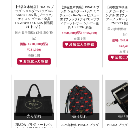
【渋谷並木橋店】PRADA プ
【渋谷並木橋店】PRADA プ
【渋谷並木橋店】
ラダ ショルダーバッグ Re-
ラダ ショルダーバッグ ミニ
ラダ カードケ
Edition 1995 黒 (ブラック)
チェーン Re-Nylon ビジュー
ングル 黒 (ブラ
ナイロン ゴールド金具
黒 (ブラック) ナイロン/サフ
アーノレザー 
1BG468VCOO2AOS 新品同
ィアーノレザー シルバー金
2MC223 
様【中古】
具 1BH0292 新品
国内参考価格:
国内参考価格:
¥346,500
(税
¥360,000
(税込 ¥396,000)
込)
込)
在庫 1個
価格:
¥44,
価格:
¥210,000
(税込
¥48,4
¥231,000)
在庫 
在庫 1個
PRADA プラダ トートバッ
2025年秋冬 PRADA プラダ
PRADA プラ