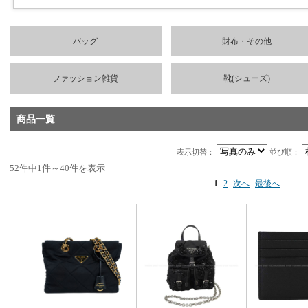
バッグ
財布・その他
ファッション雑貨
靴(シューズ)
商品一覧
表示切替：
並び順：
52件中1件～40件を表示
1
2
次へ
最後へ