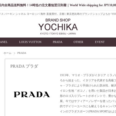
店内全商品送料無料！14時迄の注文最短翌日到着｜World Wide shipping for JPY10,00
ス バーキン シャネル ヨーロッパ 海外 直接買付。京都 | 東京恵比寿のブランドショップよちか YOC
ANEL
LOUIS VUITTON
PRADA
OTHER
EVENT
ホーム
PRADA
PRADA プラダ
1913年、マリオ・プラダがイタリア ミ
ろから始まった、イタリアを代表する高級フ
ャ・プラダにより手掛けられた防水性、耐
イロン生地「ポコノ」を用いた製品が日本
形のロゴ入りプレートがポイントで、豊か
展。今ではサフィアーノレザーを使ったバ
的でデイリーユースにも耐えうるキャンバ
インのプラダスポーツ(PRADA SPORT)お