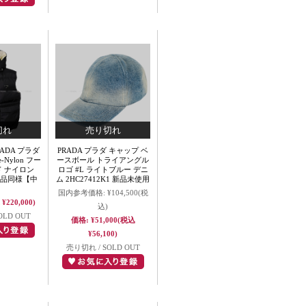
RADA プラダ
PRADA プラダ キャップ ベ
Nylon フー
ースボール トライアングル
ド ナイロン
ロゴ #L ライトブルー デニ
4 新品同様【中
ム 2HC27412K1 新品未使用
】
国内参考価格:
¥104,500
(税
¥220,000)
込)
OLD OUT
価格:
¥51,000
(税込
¥56,100)
売り切れ / SOLD OUT