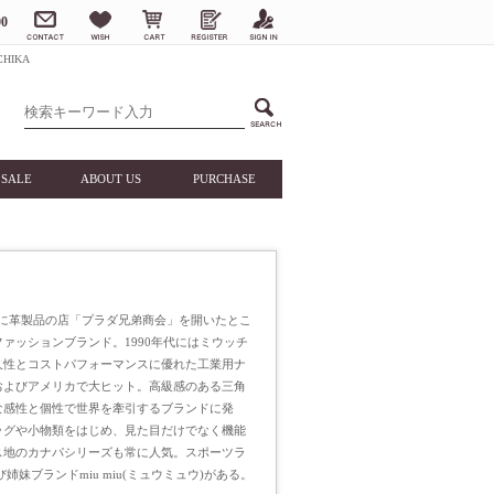
0
HIKA
SALE
ABOUT US
PURCHASE
ラノに革製品の店「プラダ兄弟商会」を開いたとこ
ァッションブランド。1990年代にはミウッチ
久性とコストパフォーマンスに優れた工業用ナ
およびアメリカで大ヒット。高級感のある三角
な感性と個性で世界を牽引するブランドに発
ッグや小物類をはじめ、見た目だけでなく機能
ス地のカナパシリーズも常に人気。スポーツラ
よび姉妹ブランドmiu miu(ミュウミュウ)がある。