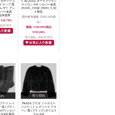
クセサリー レ
ト Re-Nylon ダークブラウン
トラップ 黒
ナイロン #36 シルバー金具
ウレザー アン
292285_1WQ8_F0003_S_00
ルバー金具
0 新品
新品未使用
国内参考価格:
¥368,500
(税
¥40,700)
込)
OLD OUT
価格:
¥180,000
(税込
¥198,000)
売り切れ / SOLD OUT
 ブーツ レイ
PRADA プラダ ノーカラー
 黒 (ブラッ
ジャケット レディース アス
m(37) シルバ
ペン 黒 (ブラック) ポリエス
 3LKD 新品
テル #36