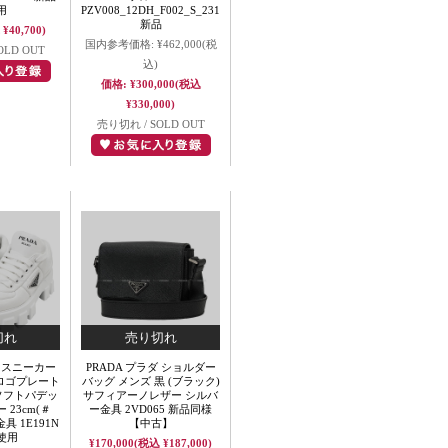
用
PZV008_12DH_F002_S_231
新品
¥40,700)
国内参考価格:
¥462,000
(税
OLD OUT
込)
価格:
¥300,000
(税込
¥330,000)
売り切れ / SOLD OUT
ダ スニーカー
PRADA プラダ ショルダー
 ロゴプレート
バッグ メンズ 黒 (ブラック)
 ソフトパデッ
サフィアーノレザー シルバ
23cm(＃
ー金具 2VD065 新品同様
金具 1E191N
【中古】
使用
¥170,000
(税込 ¥187,000)