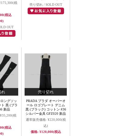
¥175,300
(税
売り切れ / SOLD OUT
000
(税込
00)
OLD OUT
ダ ロングソッ
PRADA プラダ オーバーオ
ト 黒 (ブラ
ール ロゴプレート デニム
86 新品
黒 (ブラック) コットン #36
シルバー金具 GFZ020 新品
¥35,200
(税
通常販売価格:
¥220,000
(税
込)
000
(税込
価格:
¥120,000
(税込
00)