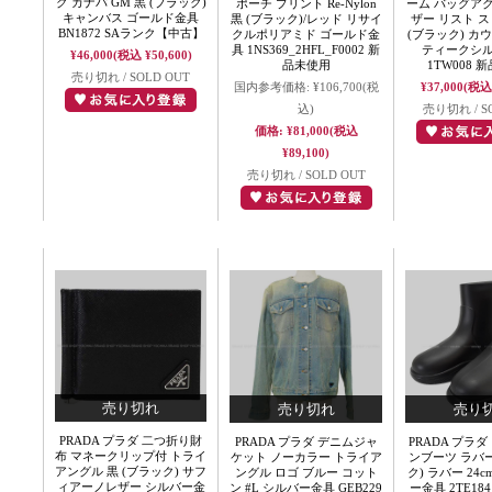
グ カナパ GM 黒 (ブラック)
ポーチ プリント Re-Nylon
ーム バッグア
キャンバス ゴールド金具
黒 (ブラック)/レッド リサイ
ザー リスト ス
BN1872 SAランク【中古】
クルポリアミド ゴールド金
(ブラック) カ
具 1NS369_2HFL_F0002 新
ティークシ
¥46,000
(税込 ¥50,600)
品未使用
1TW008 
売り切れ / SOLD OUT
国内参考価格:
¥106,700
(税
¥37,000
(税込 
込)
売り切れ / S
価格:
¥81,000
(税込
¥89,100)
売り切れ / SOLD OUT
PRADA プラダ 二つ折り財
PRADA プラダ デニムジャ
PRADA プラダ
布 マネークリップ付 トライ
ケット ノーカラー トライア
ンブーツ ラバー
アングル 黒 (ブラック) サフ
ングル ロゴ ブルー コット
ク) ラバー 24c
ィアーノレザー シルバー金
ン #L シルバー金具 GEB229
ー金具 2TE184