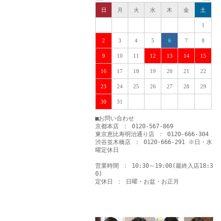
日
月
火
水
木
金
土
1
2
3
4
5
6
7
8
9
10
11
12
13
14
15
16
17
18
19
20
21
22
23
24
25
26
27
28
29
30
31
■お問い合わせ
京都本店 ： 0120-567-869
東京恵比寿明治通り店 ： 0120-666-304
渋谷並木橋店 ： 0120-666-291 ※日・水
曜定休日
営業時間 ： 10:30～19:00(最終入店18:3
0)
定休日 ： 日曜・お盆・お正月