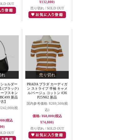
¥132,000)
OLD OUT
売り切れ / SOLD OUT
ダ ショルダー
PRADA プラダ カーディガ
 (ブラック)
ン ストライプ 半袖 キャメ
カーフスキン
ル/ベージュ コットン #36
C499 新品
P25N62 新品
中古】
国内参考価格:
¥269,500
(税
¥242,000
(税
込)
価格:
¥68,000
(税込
000
(税込
¥74,800)
00)
売り切れ / SOLD OUT
OLD OUT