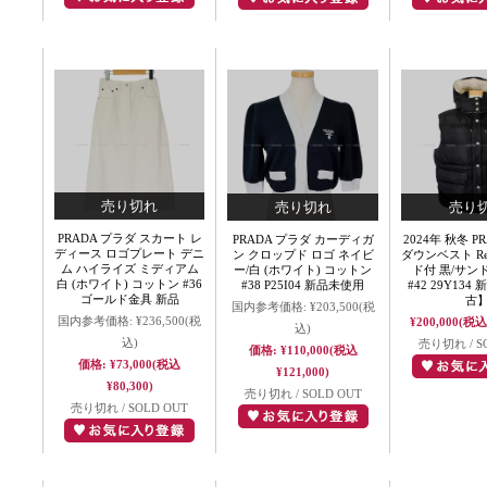
PRADA プラダ スカート レ
PRADA プラダ カーディガ
2024年 秋冬 P
ディース ロゴプレート デニ
ン クロップド ロゴ ネイビ
ダウンベスト Re-
ム ハイライズ ミディアム
ー/白 (ホワイト) コットン
ド付 黒/サン
白 (ホワイト) コットン #36
#38 P25I04 新品未使用
#42 29Y13
ゴールド金具 新品
古
国内参考価格:
¥203,500
(税
国内参考価格:
¥236,500
(税
¥200,000
(税込 
込)
込)
売り切れ / S
価格:
¥110,000
(税込
価格:
¥73,000
(税込
¥121,000)
¥80,300)
売り切れ / SOLD OUT
売り切れ / SOLD OUT