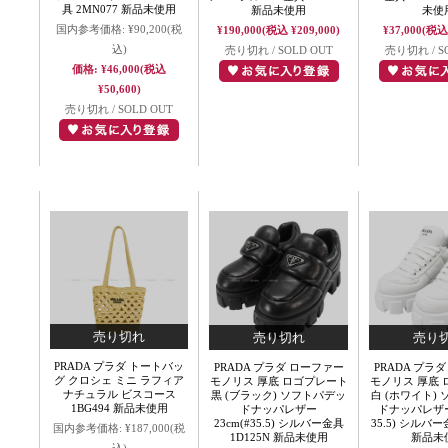
具 2MN077 新品未使用
新品未使用
未使
国内参考価格:
¥90,200
(税
¥190,000
(税込 ¥209,000)
¥37,000
(税込 
込)
売り切れ / SOLD OUT
売り切れ / S
価格:
¥46,000
(税込
¥50,600)
売り切れ / SOLD OUT
PRADA プラダ トートバッ
PRADA プラダ ローファー
PRADA プラ
グ クロシェ ミニ ラフィア
モノリス 厚底 ロゴプレート
モノリス 厚底
ナチュラル ビスコース
黒 (ブラック) ソフトパデッ
白 (ホワイト)
1BG494 新品未使用
ドナッパレザー
ドナッパレザー 
23cm(#35.5) シルバー金具
35.5) シルバー
国内参考価格:
¥187,000
(税
1D125N 新品未使用
新品未