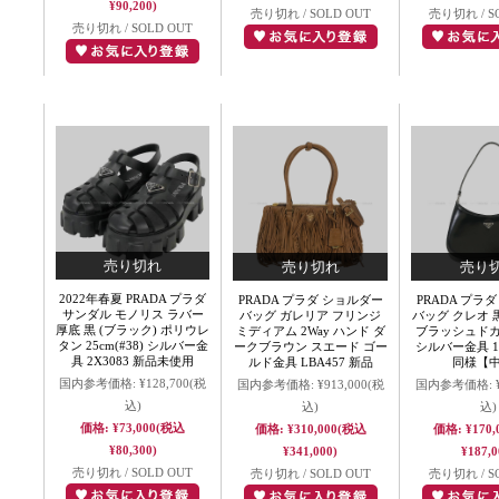
¥90,200)
売り切れ / SOLD OUT
売り切れ / S
売り切れ / SOLD OUT
2022年春夏 PRADA プラダ
PRADA プラダ ショルダー
PRADA プラ
サンダル モノリス ラバー
バッグ ガレリア フリンジ
バッグ クレオ 黒
厚底 黒 (ブラック) ポリウレ
ミディアム 2Way ハンド ダ
ブラッシュド
タン 25cm(#38) シルバー金
ークブラウン スエード ゴー
シルバー金具 1B
具 2X3083 新品未使用
ルド金具 LBA457 新品
同様【
国内参考価格:
¥128,700
(税
国内参考価格:
¥913,000
(税
国内参考価格:
込)
込)
込)
価格:
¥73,000
(税込
価格:
¥310,000
(税込
価格:
¥170,
¥80,300)
¥341,000)
¥187,0
売り切れ / SOLD OUT
売り切れ / SOLD OUT
売り切れ / S