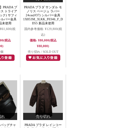
PRADA プ
PRADA プラダ サンダル モ
ース トライア
ノリス ベージュ ラバー
ック) サフィ
24cm(#37) シルバー金具
シルバー金具
1X853M_3LKK_F0346_F_D
新品未使用
D55 新品未使用
¥61,600
(税
国内参考価格:
¥129,800
(税
込)
000
(税込
価格:
¥80,000
(税込
00)
¥88,000)
1個
売り切れ / SOLD OUT
ダ バッグチャ
PRADA プラダ レインコー