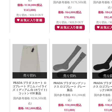
込)
国内参考価格:
¥170,500
(税
国内参考価格:
価格:
¥130,000
(税込
込)
込)
¥143,000)
価格:
¥64,000
(税込
価格:
¥84,
売り切れ / SOLD OUT
¥70,400)
¥92,4
売り切れ / SOLD OUT
売り切れ / S
PRADA プラダ スカート ロ
PRADA プラダ ロングソッ
PRADA プラ
ゴプレート デニム ハイライ
クス ロゴプレート グレー
クス ロゴプレー
ズ ミディアム 白 (ホワイト)
新品
ック) 663
コットン #38 新品
国内参考価格:
¥35,200
(税
国内参考価格:
国内参考価格:
¥236,500
(税
込)
込)
込)
価格:
¥30,000
(税込
価格:
¥30,
価格:
¥82,000
(税込
¥33,000)
¥33,0