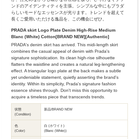
ンドのアイデンティティを主張。シンプルな中にもプラダ
らしいモードなエッセンスが光ります。トレンドを超えて
長くご愛用いただける逸品を、この機会にぜひ。
PRADA skirt Logo Plate Denim High-Rise Medium
Blanc (White) Cotton[BRAND NEW][Authentic]
PRADA's denim skirt has arrived. This midi-length skirt
combines the casual appeal of denim with Prada's
signature sophistication. Its clean high-rise silhouette
flatters the waistline and creates a natural leg-lengthening
effect. A triangular logo plate at the back makes a subtle
yet undeniable statement, quietly asserting the brand's
identity. Within its simplicity, Prada's signature fashion
essence shines through. Don't miss this opportunity to
acquire a timeless piece that transcends trends.
状態
新品/BRAND NEW
(Condition)
色
白 (ホワイト)
(Color)
(Blanc (White))