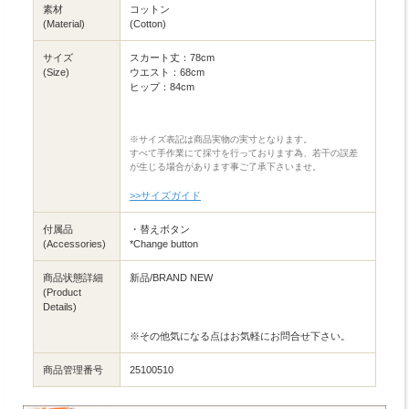
素材
コットン
(Material)
(Cotton)
サイズ
スカート丈：78cm
(Size)
ウエスト：68cm
ヒップ：84cm
※サイズ表記は商品実物の実寸となります。
すべて手作業にて採寸を行っております為、若干の誤差
が生じる場合があります事ご了承下さいませ。
>>サイズガイド
付属品
・替えボタン
(Accessories)
*Change button
商品状態詳細
新品/BRAND NEW
(Product
Details)
※その他気になる点はお気軽にお問合せ下さい。
商品管理番号
25100510