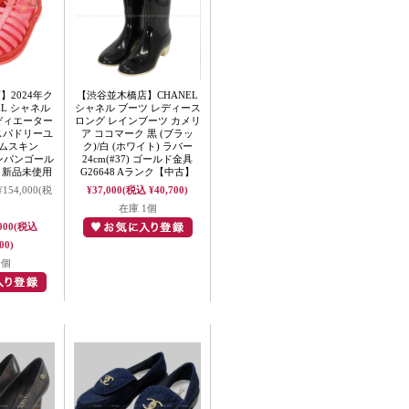
】2024年ク
【渋谷並木橋店】CHANEL
EL シャネル
シャネル ブーツ レディース
ディエーター
ロング レインブーツ カメリ
スパドリーユ
ア ココマーク 黒 (ブラッ
ラムスキン
ク)/白 (ホワイト) ラバー
シャンパンゴール
24cm(#37) ゴールド金具
5 新品未使用
G26648 Aランク【中古】
¥154,000
(税
¥37,000
(税込 ¥40,700)
在庫 1個
000
(税込
00)
1個