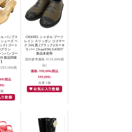
ネル パンプス
CHANEL シャネル ブーツ
 シューズ ベ
レイン スリッポン ココマー
ック) ゴート
ク 24A 黒 (ブラック)/カーキ
ログラン
ラバー 23cm(#36) G45837
 シャンパンゴー
新品未使用
18 新品同様
国内参考価格:
¥110,000
(税
古】
込)
¥203,500
(税
価格:
¥90,000
(税込
¥99,000)
000
(税込
在庫 1個
00)
1個