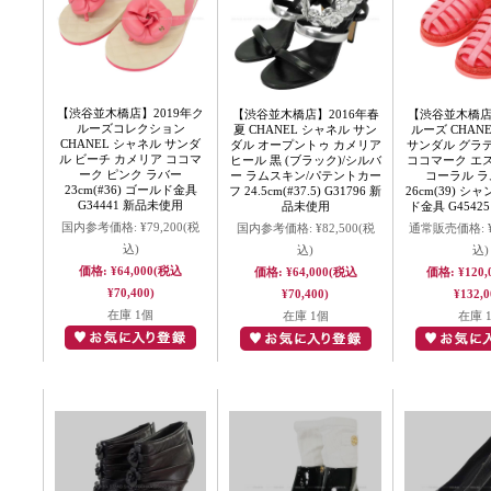
【渋谷並木橋店】2019年ク
【渋谷並木橋店】2016年春
【渋谷並木橋店
ルーズコレクション
夏 CHANEL シャネル サン
ルーズ CHAN
CHANEL シャネル サンダ
ダル オープントゥ カメリア
サンダル グラ
ル ビーチ カメリア ココマ
ヒール 黒 (ブラック)/シルバ
ココマーク エ
ーク ピンク ラバー
ー ラムスキン/パテントカー
コーラル 
23cm(#36) ゴールド金具
フ 24.5cm(#37.5) G31796 新
26cm(39) 
G34441 新品未使用
品未使用
ド金具 G4542
国内参考価格:
¥79,200
(税
国内参考価格:
¥82,500
(税
通常販売価格:
込)
込)
込)
価格:
¥64,000
(税込
価格:
¥64,000
(税込
価格:
¥120,
¥70,400)
¥70,400)
¥132,0
在庫 1個
在庫 1個
在庫 