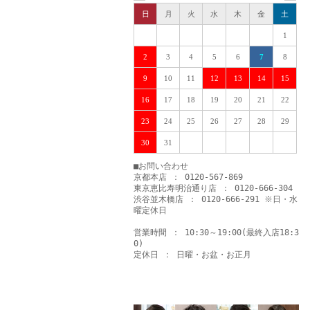
日
月
火
水
木
金
土
1
2
3
4
5
6
7
8
9
10
11
12
13
14
15
16
17
18
19
20
21
22
23
24
25
26
27
28
29
30
31
■お問い合わせ
京都本店 ： 0120-567-869
東京恵比寿明治通り店 ： 0120-666-304
渋谷並木橋店 ： 0120-666-291 ※日・水
曜定休日
営業時間 ： 10:30～19:00(最終入店18:3
0)
定休日 ： 日曜・お盆・お正月