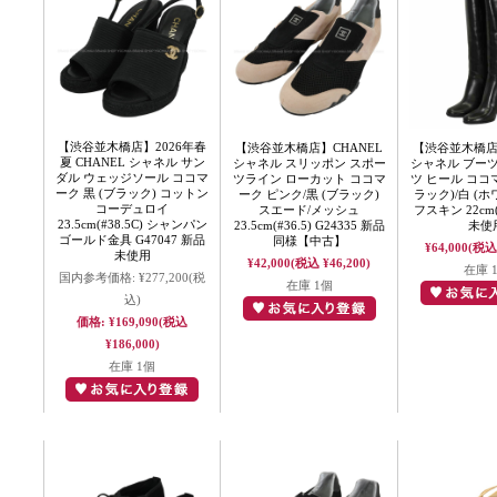
【渋谷並木橋店】2026年春
【渋谷並木橋店】CHANEL
【渋谷並木橋店】
夏 CHANEL シャネル サン
シャネル スリッポン スポー
シャネル ブー
ダル ウェッジソール ココマ
ツライン ローカット ココマ
ツ ヒール ココマ
ーク 黒 (ブラック) コットン
ーク ピンク/黒 (ブラック)
ラック)/白 (ホ
コーデュロイ
スエード/メッシュ
フスキン 22cm(
23.5cm(#38.5C) シャンパン
23.5cm(#36.5) G24335 新品
未使
ゴールド金具 G47047 新品
同様【中古】
¥64,000
(税込 
未使用
¥42,000
(税込 ¥46,200)
在庫 
国内参考価格:
¥277,200
(税
在庫 1個
込)
価格:
¥169,090
(税込
¥186,000)
在庫 1個