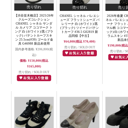
【渋谷並木橋店】2025/26年
CHANEL シャネル バレエシ
2026年春夏 C
クルーズコレクション
ューズ フラットシューズ バ
ネル バレエシ
CHANEL シャネル サンダ
レリーナ 白 (ホワイト)/黒
ーナ フラット 
ル カメリア ココマーク ト
(ブラック) ツイード/パテン
マル柄 ココマー
ング 白 (ホワイト)/黒 (ブラ
トカーフ #36.5 G02819 新
ック)/白 (ホワ
ック) パテントカーフスキ
品同様【中古】
ラムスキン #37.
ン 25.5cm(#39) ゴールド金
新品未
¥64,000
(税込 ¥70,400)
具 G46988 新品未使用
¥190,000
(税込 
売り切れ / SOLD OUT
国内参考価格:
¥206,800
(税
売り切れ / S
込)
価格:
¥150,000
(税込
¥165,000)
売り切れ / SOLD OUT