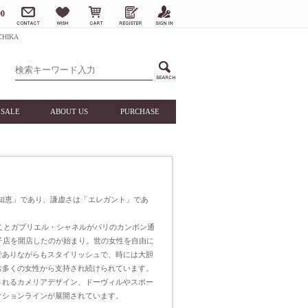
0
HIKA
SALE
ABOUT US
PURCHASE
知恵」であり、謙虚さは「エレガント」であ
ルことガブリエル・シャネルがパリのカンボン通
子店を開店したのが始まり。世の女性を自由に
でありながらもスタイリッシュで、時には大胆
お多くの女性から支持され続けられています。
されるカメリアデザイン、ドーヴィルやスポー
クションラインが展開されています。