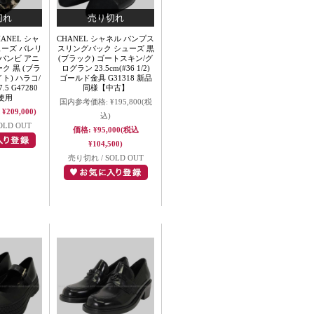
HANEL シャ
CHANEL シャネル パンプス
ューズ バレリ
スリングバック シューズ 黒
バンビ アニ
(ブラック) ゴートスキン/グ
ク 黒 (ブラ
ログラン 23.5cm(#36 1/2)
イト) ハラコ/
ゴールド金具 G31318 新品
5 G47280
同様【中古】
使用
国内参考価格:
¥195,800
(税
¥209,000)
込)
OLD OUT
価格:
¥95,000
(税込
¥104,500)
売り切れ / SOLD OUT