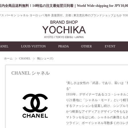
店内全商品送料無料！14時迄の注文最短翌日到着｜World Wide shipping for JPY10,00
ス バーキン シャネル ヨーロッパ 海外 直接買付。京都 | 東京恵比寿のブランドショップよちか YOC
ANEL
LOUIS VUITTON
PRADA
OTHER
EVENT
ホーム
CHANEL
靴(シューズ)
CHANEL シャネル
"美しさは女性の「武器」であり、装いは「
る"
1910年、デザイナーであるココ・シャネ
り21番地に「シャネル・モード」という帽
するファッションを提案し続け、シンプル
かつ斬新なアイディアとデザインで今もな
マトラッセをはじめ、シャネルの象徴とも
ツライン、ボーイシャネル等数多くのコレ