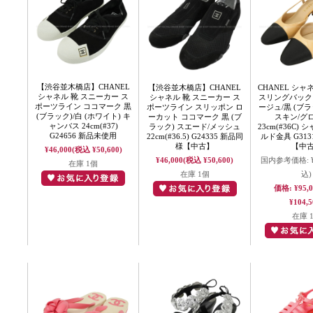
【渋谷並木橋店】CHANEL
【渋谷並木橋店】CHANEL
CHANEL シャ
シャネル 靴 スニーカー ス
シャネル 靴 スニーカー ス
スリングバック
ポーツライン ココマーク 黒
ポーツライン スリッポン ロ
ージュ/黒 (ブラ
(ブラック)/白 (ホワイト) キ
ーカット ココマーク 黒 (ブ
スキン/グ
ャンバス 24cm(#37)
ラック) スエード/メッシュ
23cm(#36C)
G24656 新品未使用
22cm(#36.5) G24335 新品同
ルド金具 G313
様【中古】
【中
¥46,000
(税込 ¥50,600)
¥46,000
(税込 ¥50,600)
国内参考価格:
在庫 1個
在庫 1個
込)
価格:
¥95,
¥104,5
在庫 