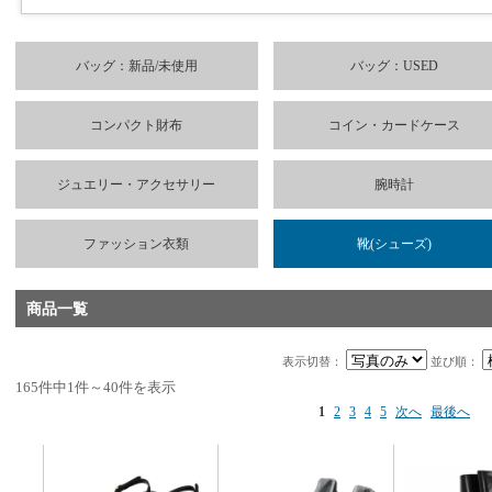
バッグ：新品/未使用
バッグ：USED
コンパクト財布
コイン・カードケース
ジュエリー・アクセサリー
腕時計
ファッション衣類
靴(シューズ)
商品一覧
表示切替：
並び順：
165件中1件～40件を表示
1
2
3
4
5
次へ
最後へ