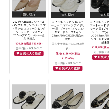
2024年 CHANEL シャネル
CHANEL シャネル 靴 スニ
CHANEL シャ
パンプス スリングバック マ
ーカー ココマーク アイボリ
フットベッド 
トラッセ ココマーク ピンク
ー/黒 (ブラック) メッシュ/
マーク 黒 (ブラ
ベージュ カーフスキン
スエードカーフスキン
ンドカーフ(
23.5cm(#36.5) シルバー金
23cm(#36) G38299 新品未
ン) 24.5cm(#
具 準新品
使用
ンゴールド金具 G
品未
¥76,000
(税込 ¥83,600)
国内参考価格:
¥239,800
(税
¥150,000
(税込 
売り切れ / SOLD OUT
込)
売り切れ / S
価格:
¥150,000
(税込
¥165,000)
売り切れ / SOLD OUT