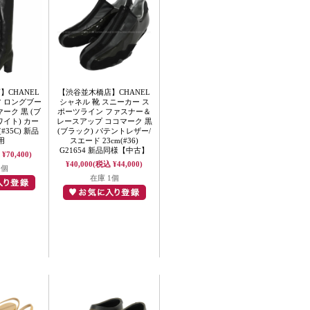
CHANEL
【渋谷並木橋店】CHANEL
ツ ロングブー
シャネル 靴 スニーカー ス
ーク 黒 (ブ
ポーツライン ファスナー＆
ワイト) カー
レースアップ ココマーク 黒
#35C) 新品
(ブラック) パテントレザー/
用
スエード 23cm(#36)
G21654 新品同様【中古】
¥70,400)
¥40,000
(税込 ¥44,000)
1個
在庫 1個