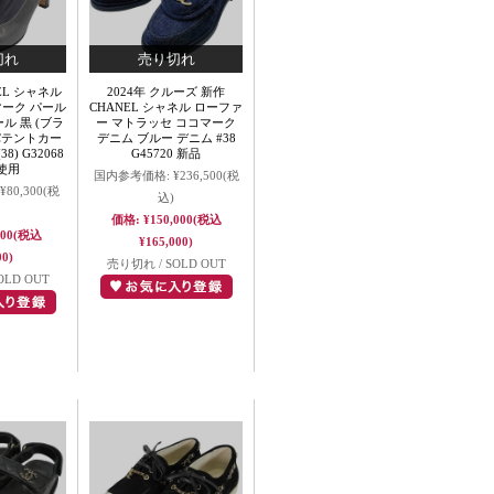
NEL シャネル
2024年 クルーズ 新作
マーク パール
CHANEL シャネル ローファ
ル 黒 (ブラ
ー マトラッセ ココマーク
パテントカー
デニム ブルー デニム #38
8) G32068
G45720 新品
使用
国内参考価格:
¥236,500
(税
¥80,300
(税
込)
価格:
¥150,000
(税込
000
(税込
¥165,000)
00)
売り切れ / SOLD OUT
OLD OUT