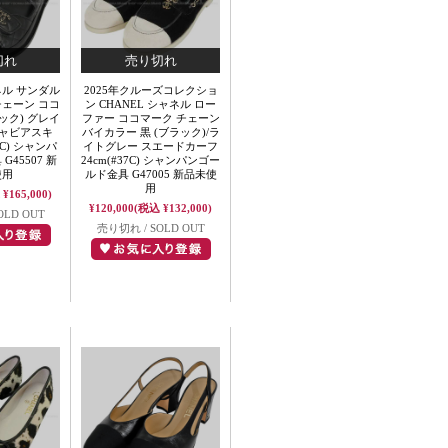
ネル サンダル
2025年クルーズコレクショ
チェーン ココ
ン CHANEL シャネル ロー
ック) グレイ
ファー ココマーク チェーン
キャビアスキ
バイカラー 黒 (ブラック)/ラ
38C) シャンパ
イトグレー スエードカーフ
45507 新
24cm(#37C) シャンパンゴー
使用
ルド金具 G47005 新品未使
用
¥165,000)
¥120,000
(税込 ¥132,000)
OLD OUT
売り切れ / SOLD OUT