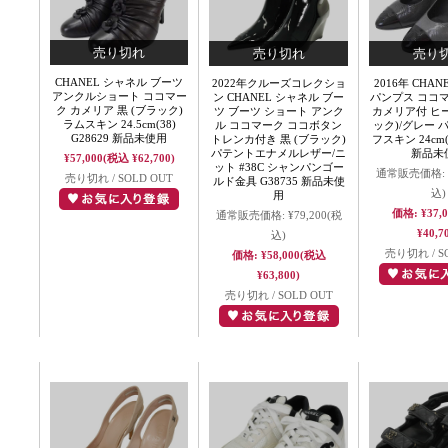
CHANEL シャネル ブーツ
2022年クルーズコレクショ
2016年 CHA
アンクルショート ココマー
ン CHANEL シャネル ブー
パンプス ココ
ク カメリア 黒 (ブラック)
ツ ブーツ ショート アンク
カメリア付 ヒー
ラムスキン 24.5cm(38)
ル ココマーク ココボタン
ック)/グレー 
G28629 新品未使用
トレンカ付き 黒 (ブラック)
フスキン 24cm(3
パテントエナメルレザー/ニ
新品未
¥57,000
(税込 ¥62,700)
ット #38C シャンパンゴー
通常販売価格:
売り切れ / SOLD OUT
ルド金具 G38735 新品未使
込)
用
価格:
¥37,
通常販売価格:
¥79,200
(税
¥40,7
込)
売り切れ / S
価格:
¥58,000
(税込
¥63,800)
売り切れ / SOLD OUT