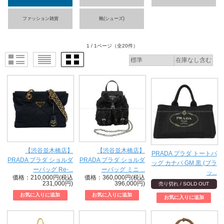
ファッション雑貨
靴(シューズ)
1 / 1ページ
（全20件）
【渋谷並木橋店】
【渋谷並木橋店】
PRADA プラダ トートバ
PRADA プラダ ショルダ
PRADA プラダ ショルダ
ッグ カナパ GM 黒 (ブラ
ーバッグ Re-...
ーバッグ ミニ ...
ッ...
価格：210,000円(税込
価格：360,000円(税込
231,000円)
396,000円)
売り切れ / SOLD OUT