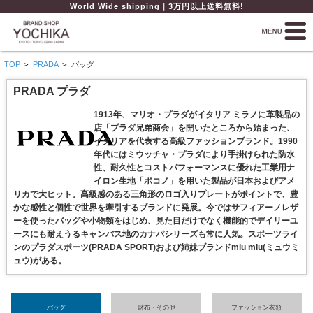
World Wide shipping｜3万円以上送料無料!
TOP
>
PRADA
>
バッグ
PRADA プラダ
1913年、マリオ・プラダがイタリア ミラノに革製品の
店「プラダ兄弟商会」を開いたところから始まった、
イタリアを代表する高級ファッションブランド。1990
年代にはミウッチャ・プラダにより手掛けられた防水
性、耐久性とコストパフォーマンスに優れた工業用ナ
イロン生地「ポコノ」を用いた製品が日本およびアメ
リカで大ヒット。高級感のある三角形のロゴ入りプレートがポイントで、豊
かな感性と個性で世界を牽引するブランドに発展。今ではサフィアーノレザ
ーを使ったバッグや小物類をはじめ、見た目だけでなく機能的でデイリーユ
ースにも耐えうるキャンバス地のカナパシリーズも常に人気。スポーツライ
ンのプラダスポーツ(PRADA SPORT)および姉妹ブランドmiu miu(ミュウミ
ュウ)がある。
バッグ
財布・その他
ファッション衣類