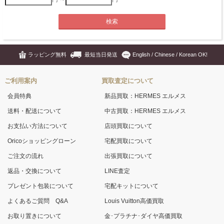
ラッピング無料
最短当日発送
English / Chinese / Korean OK!
ご利用案内
買取査定について
会員特典
新品買取：HERMES エルメス
送料・配送について
中古買取：HERMES エルメス
お支払い方法について
店頭買取について
Oricoショッピングローン
宅配買取について
ご注文の流れ
出張買取について
返品・交換について
LINE査定
プレゼント包装について
宅配キットについて
よくあるご質問 Q&A
Louis Vuitton高価買取
お取り置きについて
金･プラチナ･ダイヤ高価買取