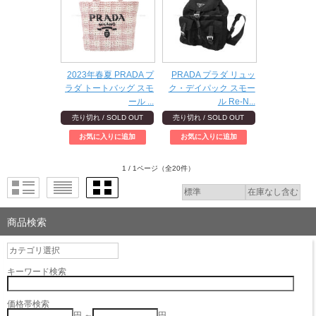
2023年春夏 PRADA プ
PRADA プラダ リュッ
ラダ トートバッグ スモ
ク・デイパック スモー
ール ...
ル Re-N...
売り切れ / SOLD OUT
売り切れ / SOLD OUT
1 / 1ページ
（全20件）
商品検索
キーワード検索
価格帯検索
円 ～
円