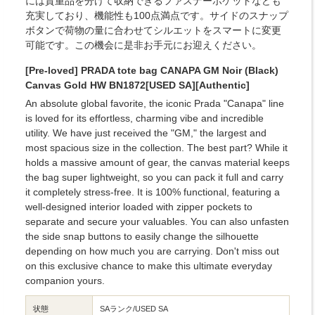
には貴重品を分けて収納できるファスナーポケットなども
充実しており、機能性も100点満点です。サイドのスナップ
ボタンで荷物の量に合わせてシルエットをスマートに変更
可能です。この機会に是非お手元にお迎えください。
[Pre-loved] PRADA tote bag CANAPA GM Noir (Black)
Canvas Gold HW BN1872[USED SA][Authentic]
An absolute global favorite, the iconic Prada "Canapa" line
is loved for its effortless, charming vibe and incredible
utility. We have just received the "GM," the largest and
most spacious size in the collection. The best part? While it
holds a massive amount of gear, the canvas material keeps
the bag super lightweight, so you can pack it full and carry
it completely stress-free. It is 100% functional, featuring a
well-designed interior loaded with zipper pockets to
separate and secure your valuables. You can also unfasten
the side snap buttons to easily change the silhouette
depending on how much you are carrying. Don't miss out
on this exclusive chance to make this ultimate everyday
companion yours.
状態
SAランク/USED SA