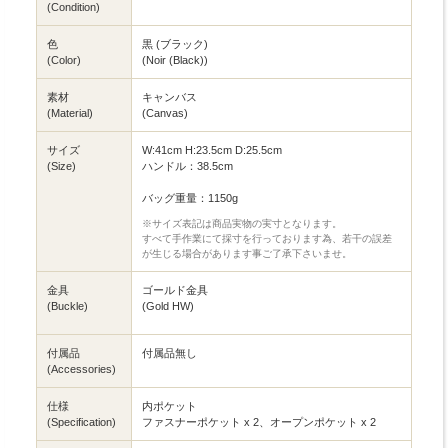
(Condition)
色
黒 (ブラック)
(Color)
(Noir (Black))
素材
キャンバス
(Material)
(Canvas)
サイズ
W:41cm H:23.5cm D:25.5cm
(Size)
ハンドル：38.5cm
バッグ重量：1150g
※サイズ表記は商品実物の実寸となります。
すべて手作業にて採寸を行っております為、若干の誤差
が生じる場合があります事ご了承下さいませ。
金具
ゴールド金具
(Buckle)
(Gold HW)
付属品
付属品無し
(Accessories)
仕様
内ポケット
(Specification)
ファスナーポケット x 2、オープンポケット x 2