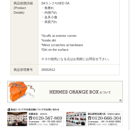
商品状態詳細
SAランク/USED SA
(Product
・角擦れ
Details)
・内側汚れ
・金具小傷
・表面汚れ
*Scuffs at exterior corner
*Inside dirt
*Minor scratches at hardware
*Dirt on the surface
※その他気になる点はお気軽にお問合せ下さい。
商品管理番号
26052612