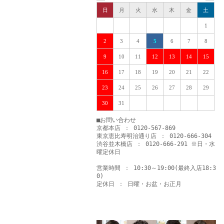
日
月
火
水
木
金
土
1
2
3
4
5
6
7
8
9
10
11
12
13
14
15
16
17
18
19
20
21
22
23
24
25
26
27
28
29
30
31
■お問い合わせ
京都本店 ： 0120-567-869
東京恵比寿明治通り店 ： 0120-666-304
渋谷並木橋店 ： 0120-666-291 ※日・水
曜定休日
営業時間 ： 10:30～19:00(最終入店18:3
0)
定休日 ： 日曜・お盆・お正月