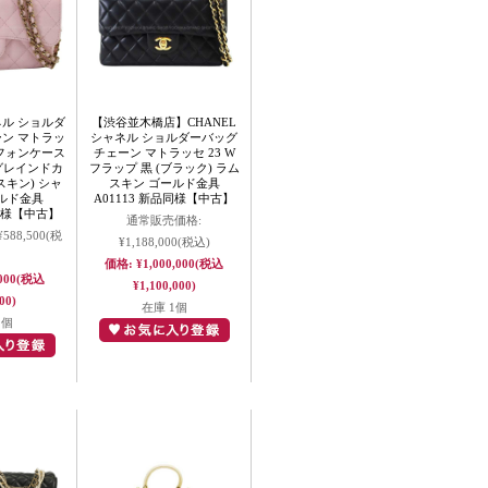
ネル ショルダ
【渋谷並木橋店】CHANEL
ーン マトラッ
シャネル ショルダーバッグ
 フォンケース
チェーン マトラッセ 23 W
グレインドカ
フラップ 黒 (ブラック) ラム
キン) シャ
スキン ゴールド金具
ルド金具
A01113 新品同様【中古】
品同様【中古】
通常販売価格:
¥588,500
(税
¥1,188,000
(税込)
価格:
¥1,000,000
(税込
000
(税込
¥1,100,000)
00)
在庫 1個
1個