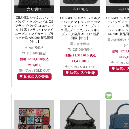
CHANEL シャネル ハンド
CHANEL シャネル ショルダ
CHANEL シャ
バッグ トップハンドル XS
ーバッグ マトラッセ ココマ
ーバッグ ミニ
フラップバッグ ココハンド
ーク Wフラップ ソーブラッ
20 チェーン 黒
ル 24 黒 (ブラック) シャイ
ク 黒 (ブラック) ラムスキン
ラムスキン 
ニーグレインドカーフ ブラ
ブラック金具 A01112 新品
A69900 新
ック金具 A92990 新品同様
同様【中古】
国内参考価格:
【中古】
国内参考価格:
込)
国内参考価格:
¥1,925,000
(税込)
価格:
¥750,
¥1,112,100
(税込)
価格:
¥1,300,000
(税込
¥825,0
価格:
¥900,000
(税込
¥1,430,000)
売り切れ / S
¥990,000)
売り切れ / SOLD OUT
売り切れ / SOLD OUT