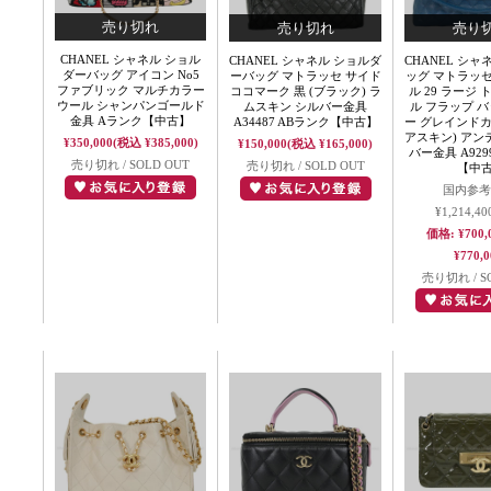
CHANEL シャネル ショル
CHANEL シャネル ショルダ
CHANEL シャ
ダーバッグ アイコン No5
ーバッグ マトラッセ サイド
ッグ マトラッ
ファブリック マルチカラー
ココマーク 黒 (ブラック) ラ
ル 29 ラージ
ウール シャンパンゴールド
ムスキン シルバー金具
ル フラップ バ
金具 Aランク【中古】
A34487 ABランク【中古】
ー グレインド
アスキン) ア
¥350,000
(税込 ¥385,000)
¥150,000
(税込 ¥165,000)
バー金具 A929
売り切れ / SOLD OUT
売り切れ / SOLD OUT
【中
国内参考
¥1,214,40
価格:
¥700,
¥770,0
売り切れ / S