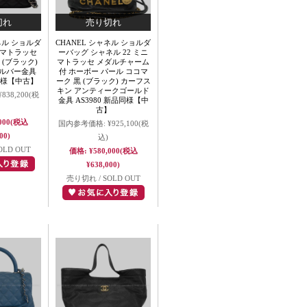
ネル ショルダ
CHANEL シャネル ショルダ
 マトラッセ
ーバッグ シャネル 22 ミニ
 (ブラック)
マトラッセ メダルチャーム
シルバー金具
付 ホーボー パール ココマ
品同様【中古】
ーク 黒 (ブラック) カーフス
キン アンティークゴールド
¥838,200
(税
金具 AS3980 新品同様【中
古】
000
(税込
国内参考価格:
¥925,100
(税
00)
込)
OLD OUT
価格:
¥580,000
(税込
¥638,000)
売り切れ / SOLD OUT