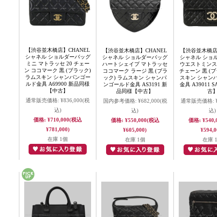
【渋谷並木橋店】CHANEL
【渋谷並木橋店】CHANEL
【渋谷並木橋店】
シャネル ショルダーバッグ
シャネル ショルダーバッグ
シャネル ショ
ミニ マトラッセ 20 チェー
ハートシェイプ マトラッセ
ウエストミンス
ン ココマーク 黒 (ブラック)
ココマーク ラージ 黒 (ブラ
チェーン 黒 (ブ
ラムスキン シャンパンゴー
ック) ラムスキン シャンパ
スキン シャン
ルド金具 A69900 新品同様
ンゴールド金具 AS3191 新
金具 A39011
【中古】
品同様【中古】
古
通常販売価格:
¥836,000
(税
国内参考価格:
¥682,000
(税
通常販売価格:
込)
込)
込)
価格:
¥710,000
(税込
価格:
¥550,000
(税込
価格:
¥540,
¥781,000)
¥605,000)
¥594,0
在庫 1個
在庫 1個
在庫 