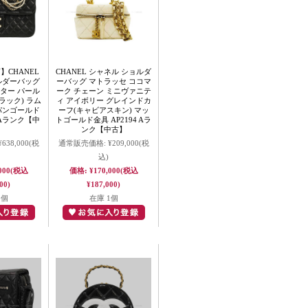
CHANEL
CHANEL シャネル ショルダ
ルダーバッグ
ーバッグ マトラッセ ココマ
ター パール
ーク チェーン ミニヴァニテ
ラック) ラム
ィ アイボリー グレインドカ
パンゴールド
ーフ(キャビアスキン) マッ
 SAランク【中
トゴールド金具 AP2194 Aラ
】
ンク【中古】
¥638,000
(税
通常販売価格:
¥209,000
(税
込)
000
(税込
価格:
¥170,000
(税込
00)
¥187,000)
1個
在庫 1個