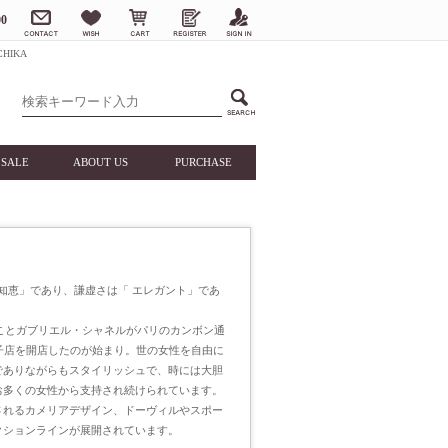
0
HIKA
SALE
ABOUT US
PURCHASE
知恵」であり、謙虚さは「 エレガント」であ
ルことガブリエル・シャネルがパリのカンボン通
子店を開店したのが始まり。世の女性を自由に
でありながらもスタイリッシュで、時には大胆
お多くの女性から支持され続けられています。
されるカメリアデザイン、ドーヴィルやスポー
クションラインが展開されています。