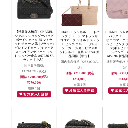
【渋谷並木橋店】CHANEL
CHANEL シャネル トートバ
CHANEL シャ
シャネル ショルダーバッグ
ッグ チェーン マトラッセ
ーバッグ チェ
ボーイシャネル 25 マトラ
ココマーク ワイルド ステッ
セ ココマーク
ッセ チェーン 黒 (ブラック)
チ ピンク/ボルドー グレイ
ベビーピンク 
グレインドカーフ(キャビア
ンドカーフ(キャビアスキ
ーフ(キャビアス
スキン) アンティーク マッ
ン) シルバー金具 A92744 新
ンパンゴー
ト シルバー金具 A67086 SA
品同様【中古】
AP2096 新
ランク【中古】
国内参考価格:
¥253,000
(税
通常販売価格:
国内参考価格:
込)
込)
¥1,261,700
(税込)
価格:
¥210,000
(税込
価格:
¥380,
価格:
¥700,000
(税込
¥231,000)
¥418,0
¥770,000)
在庫 1個
在庫 
在庫 1個