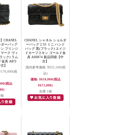
CHANEL
CHANEL シャネル ショルダ
ルダーバッグ
ーバッグ 2.55 ミニ ハンド
ーン フリンジ
バッグ 黒(ブラック) エイジ
コマーク ヴィ
ドカーフスキン ゴールド金
ラック) ラム
具 AS0874 新品同様【中
金具 ABラ
古】
中古】
国内参考価格:
¥925,100
(税
¥176,000
(税
込)
価格:
¥610,000
(税込
000
(税込
¥671,000)
00)
在庫 1個
1個