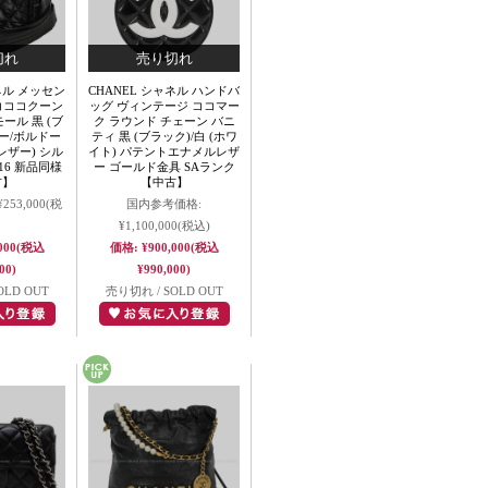
ネル メッセン
CHANEL シャネル ハンドバ
コココクーン
ッグ ヴィンテージ ココマー
ール 黒 (ブ
ク ラウンド チェーン バニ
ー/ボルドー
ティ 黒 (ブラック)/白 (ホワ
レザー) シル
イト) パテントエナメルレザ
16 新品同様
ー ゴールド金具 SAランク
古】
【中古】
¥253,000
(税
国内参考価格:
¥1,100,000
(税込)
000
(税込
価格:
¥900,000
(税込
00)
¥990,000)
OLD OUT
売り切れ / SOLD OUT