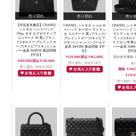
【渋谷並木橋店】CHANEL
CHANEL シャネル ショルダ
CHANEL シャ
シャネル ハンドバッグ
ーバッグ ホーボー マトラッ
ジャーバッグ 
2Way ネオ エグゼクティブ
セ ココマーク 黒 (ブラック)
マトラッセ スモ
ココマーク 30 黒 (ブラッ
グレインドカーフ(キャビア
ラック)/ボルド
ク)/ボルドー グレインドカ
スキン) シャンパンゴールド
ナイロン/牛革(
ーフ(キャビアスキン) シル
金具 AP4386 新品同様【中
バー金具 A486
バー金具 A69930 新品同様
古】
【中
【中古】
¥420,000
(税込 ¥462,000)
国内参考価格:
¥460,000
(税込 ¥506,000)
売り切れ / SOLD OUT
込)
売り切れ / SOLD OUT
価格:
¥200,
¥220,0
売り切れ / S