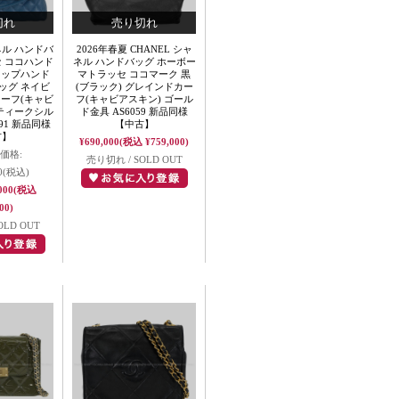
ネル ハンドバ
2026年春夏 CHANEL シャ
セ ココハンド
ネル ハンドバッグ ホーボー
 トップハンド
マトラッセ ココマーク 黒
ッグ ネイビ
(ブラック) グレインドカー
カーフ(キャビ
フ(キャビアスキン) ゴール
ンティークシル
ド金具 AS6059 新品同様
91 新品同様
【中古】
古】
¥690,000
(税込 ¥759,000)
価格:
売り切れ / SOLD OUT
0
(税込)
000
(税込
00)
OLD OUT