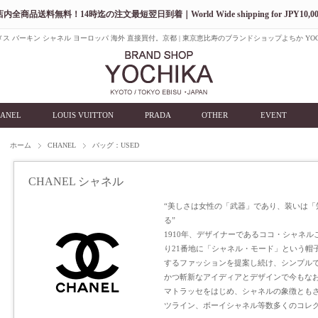
店内全商品送料無料！14時迄の注文最短翌日到着｜World Wide shipping for JPY10,00
ス バーキン シャネル ヨーロッパ 海外 直接買付。京都 | 東京恵比寿のブランドショップよちか YOC
ANEL
LOUIS VUITTON
PRADA
OTHER
EVENT
ホーム
CHANEL
バッグ：USED
CHANEL シャネル
“美しさは女性の「武器」であり、装いは「
る”
1910年、デザイナーであるココ・シャネ
り21番地に「シャネル・モード」という帽
するファッションを提案し続け、シンプル
かつ斬新なアイディアとデザインで今もな
マトラッセをはじめ、シャネルの象徴とも
ツライン、ボーイシャネル等数多くのコレ