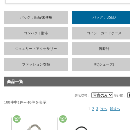
バッグ：新品/未使用
バッグ：USED
コンパクト財布
コイン・カードケース
ジュエリー・アクセサリー
腕時計
ファッション衣類
靴(シューズ)
商品一覧
表示切替：
並び順：
100件中1件～40件を表示
1
2
3
次へ
最後へ