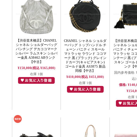
【渋谷並木橋店】CHANEL
CHANEL シャネル ショルダ
【渋谷並木橋店】
シャネル ショルダーバッグ
ーバッグ トップハンドル チ
シャネル ショ
パンチング デカココマーク
ェーン バニティ スモール
バニティ チェ
シルバー ラムスキン シルバ
マトラッセ ラウンド ココマ
マトラッセ コ
ー金具 A38462 ABランク
ーク 黒 (ブラック) グレイン
ンテージ 黒 (ブ
【中古】
ドカーフ(キャビアスキン)
スキン ゴールド
ゴールド金具 AS3875 新品
ンク【
¥150,000
(税込 ¥165,000)
同様【中古】
国内参考価格:
在庫 1個
¥410,000
(税込 ¥451,000)
込)
在庫 1個
価格:
¥140,
¥154,0
在庫 