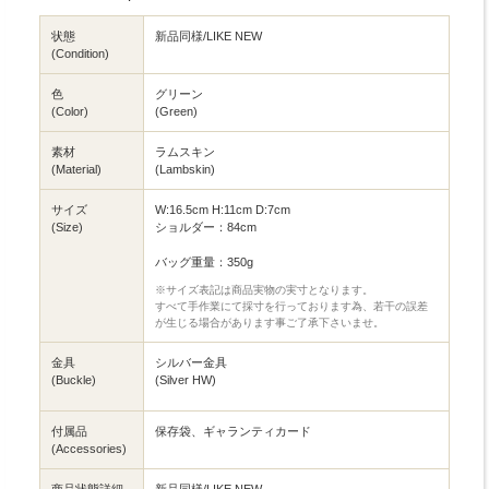
状態
新品同様/LIKE NEW
(Condition)
色
グリーン
(Color)
(Green)
素材
ラムスキン
(Material)
(Lambskin)
サイズ
W:16.5cm H:11cm D:7cm
(Size)
ショルダー：84cm
バッグ重量：350g
※サイズ表記は商品実物の実寸となります。
すべて手作業にて採寸を行っております為、若干の誤差
が生じる場合があります事ご了承下さいませ。
金具
シルバー金具
(Buckle)
(Silver HW)
付属品
保存袋、ギャランティカード
(Accessories)
商品状態詳細
新品同様/LIKE NEW