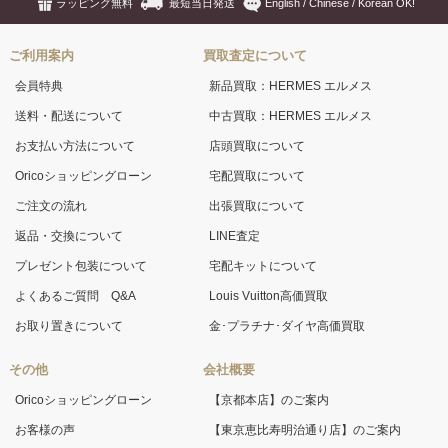
ラッピング無料
最短当日発送
English / Chinese / Korean OK!
ご利用案内
買取査定について
会員特典
新品買取：HERMES エルメス
送料・配送について
中古買取：HERMES エルメス
お支払い方法について
店頭買取について
Oricoショッピングローン
宅配買取について
ご注文の流れ
出張買取について
返品・交換について
LINE査定
プレゼント包装について
宅配キットについて
よくあるご質問 Q&A
Louis Vuitton高価買取
お取り置きについて
金･プラチナ･ダイヤ高価買取
その他
会社概要
Oricoショッピングローン
【京都本店】のご案内
お客様の声
【東京恵比寿明治通り店】のご案内