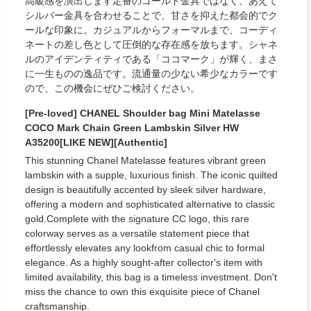
高級感を演出します定番のゴールド金具ではなく、あえて
シルバー金具を合わせることで、甘さを抑えた都会的でク
ールな印象に。カジュアルからフォーマルまで、コーディ
ネートの差し色として圧倒的な存在感を放ちます。シャネ
ルのアイデンティティである「ココマーク」が輝く、まさ
に一生ものの逸品です。流通量の少ない希少なカラーです
ので、この機会にぜひご検討ください。
[Pre-loved] CHANEL Shoulder bag Mini Matelasse
COCO Mark Chain Green Lambskin Silver HW
A35200[LIKE NEW][Authentic]
This stunning Chanel Matelasse features vibrant green
lambskin with a supple, luxurious finish. The iconic quilted
design is beautifully accented by sleek silver hardware,
offering a modern and sophisticated alternative to classic
gold.Complete with the signature CC logo, this rare
colorway serves as a versatile statement piece that
effortlessly elevates any lookfrom casual chic to formal
elegance. As a highly sought-after collector's item with
limited availability, this bag is a timeless investment. Don't
miss the chance to own this exquisite piece of Chanel
craftsmanship.