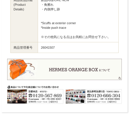
(Product
・角擦れ
Details)
・内側押し跡
*Scuffs at exterior corner
*Inside push trace
※その他気になる点はお気軽にお問合せ下さい。
商品管理番号
26041507