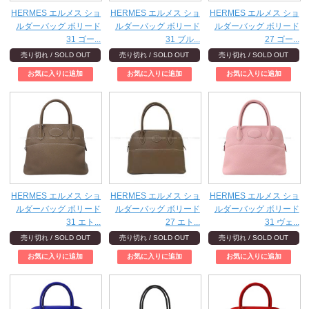
HERMES エルメス ショ
HERMES エルメス ショ
HERMES エルメス ショ
ルダーバッグ ボリード
ルダーバッグ ボリード
ルダーバッグ ボリード
31 ゴー...
31 ブル...
27 ゴー...
売り切れ / SOLD OUT
売り切れ / SOLD OUT
売り切れ / SOLD OUT
HERMES エルメス ショ
HERMES エルメス ショ
HERMES エルメス ショ
ルダーバッグ ボリード
ルダーバッグ ボリード
ルダーバッグ ボリード
31 エト...
27 エト...
31 ヴェ...
売り切れ / SOLD OUT
売り切れ / SOLD OUT
売り切れ / SOLD OUT