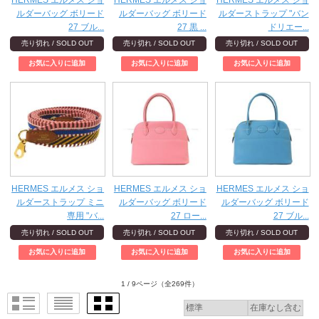
HERMES エルメス ショ
HERMES エルメス ショ
HERMES エルメス ショ
ルダーバッグ ボリード
ルダーバッグ ボリード
ルダーストラップ "バン
27 ブル...
27 黒 ...
ドリエー...
売り切れ / SOLD OUT
売り切れ / SOLD OUT
売り切れ / SOLD OUT
HERMES エルメス ショ
HERMES エルメス ショ
HERMES エルメス ショ
ルダーストラップ ミニ
ルダーバッグ ボリード
ルダーバッグ ボリード
専用 "バ...
27 ロー...
27 ブル...
売り切れ / SOLD OUT
売り切れ / SOLD OUT
売り切れ / SOLD OUT
1 / 9ページ
（全269件）