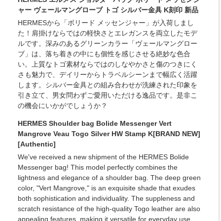
ャー ヴェールマングローブ トゴ シルバー金具 K刻印 新品
HERMESから「ボリード メッセンジャー」が入荷しまし
た！肩掛けならではの軽快さとエレガンスを両立したモデ
ルです。深みのあるグリーンカラー「ヴェールマングロー
ブ」は、落ち着きの中にも個性を感じさせる絶妙な色合
い。上質なトゴ素材ならではのしなやかさと傷のつきにく
さも魅力で、デイリーからトラベルシーンまで幅広く活躍
します。シルバー金具との組み合わせが洗練された印象を
引き立て、男女問わずご愛用いただける逸品です。是非こ
の機会にいかがでしょうか？
HERMES Shoulder bag Bolide Messenger Vert
Mangrove Veau Togo Silver HW Stamp K[BRAND NEW]
[Authentic]
We've received a new shipment of the HERMES Bolide
Messenger bag! This model perfectly combines the
lightness and elegance of a shoulder bag. The deep green
color, "Vert Mangrove," is an exquisite shade that exudes
both sophistication and individuality. The suppleness and
scratch resistance of the high-quality Togo leather are also
appealing features, making it versatile for everyday use