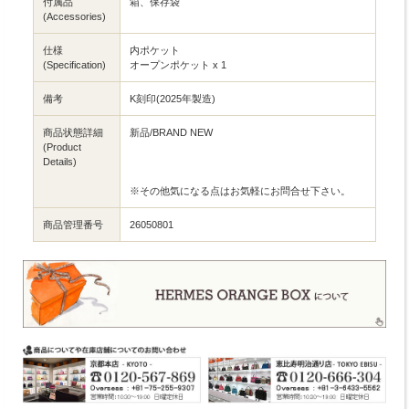
付属品
箱、保存袋
(Accessories)
仕様
内ポケット
(Specification)
オープンポケット x 1
備考
K刻印(2025年製造)
商品状態詳細
新品/BRAND NEW
(Product
Details)
※その他気になる点はお気軽にお問合せ下さい。
商品管理番号
26050801