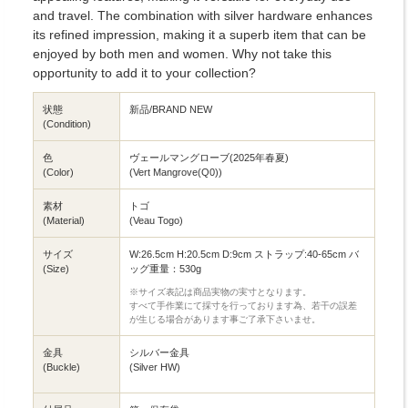
and travel. The combination with silver hardware enhances
its refined impression, making it a superb item that can be
enjoyed by both men and women. Why not take this
opportunity to add it to your collection?
状態
新品/BRAND NEW
(Condition)
色
ヴェールマングローブ(2025年春夏)
(Color)
(Vert Mangrove(Q0))
素材
トゴ
(Material)
(Veau Togo)
サイズ
W:26.5cm H:20.5cm D:9cm ストラップ:40-65cm バ
(Size)
ッグ重量：530g
※サイズ表記は商品実物の実寸となります。
すべて手作業にて採寸を行っております為、若干の誤差
が生じる場合があります事ご了承下さいませ。
金具
シルバー金具
(Buckle)
(Silver HW)