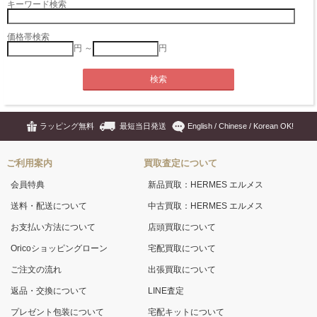
キーワード検索
価格帯検索
円 ～
円
ラッピング無料
最短当日発送
English / Chinese / Korean OK!
ご利用案内
買取査定について
会員特典
新品買取：HERMES エルメス
送料・配送について
中古買取：HERMES エルメス
お支払い方法について
店頭買取について
Oricoショッピングローン
宅配買取について
ご注文の流れ
出張買取について
返品・交換について
LINE査定
プレゼント包装について
宅配キットについて