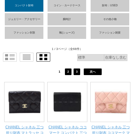
コンパクト財布
コイン・カードケース
財布：USED
ジュエリー・アクセサリー
腕時計
その他小物
ファッション衣類
靴(シューズ)
ファッション雑貨
1 / 3ページ
（全68件）
1
2
3
次へ
CHANEL シャネル 三つ
CHANEL シャネル ココ
CHANEL シャネル 三つ
折り財布 マトラッセ コ
マーク コンパクト 三つ
折り財布 ココマーク マ