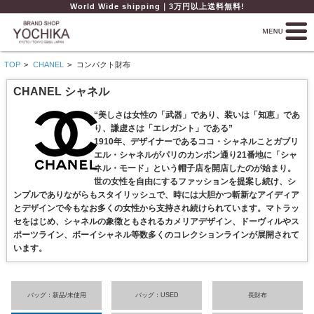
World Wide shipping｜3万円以上送料無料!
TOP
>
CHANEL
>
コンパクト財布
CHANEL シャネル
“美しさは女性の「武器」であり、装いは「知恵」であ
り、謙虚さは「エレガント」である”
1910年、デザイナーであるココ・シャネルことガブリ
エル・シャネルがパリのカンボン通り21番地に「シャ
ネル・モード」という帽子店を開店したのが始まり。
世の女性を自由にするファッションを提案し続け、シ
ンプルでありながらもスタイリッシュで、時には大胆かつ斬新なアイディア
とデザインで今もなお多くの女性から支持され続けられています。マトラッ
セをはじめ、シャネルの象徴ともされるカメリアデザイン、ドーヴィルやス
ポーツライン、ボーイシャネル等数多くのコレクションラインが展開されて
います。
バッグ：新品/未使用
バッグ：USED
長財布