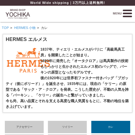
World Wide shipping｜3万円以上送料無料!
TOP
>
HERMES 小物
>
カレ
HERMES エルメス
1837年、ティエリ・エルメスがパリに「高級馬具工
房」を開業したことが始まり。
1892年に発売した「オータクロア」は馬具製作の技術
もしっかりと生かされたエルメス初のバッグで、バー
キンの原型となったモデルです。
後の1920年には世界初ファスナー付きバッグ「ブガッ
ティ（後にボリード）」を誕生させ、1935年には、現在の「ケリー」の原
型である「サック・ア・クロア」を発表。こうした歴史が、不動の人気を誇
る「バーキン」、「ケリー」の誕生へと繋がっていきました。
今も尚、高い品質とそれを支える高度な職人気質をもとに、不動の地位を築
き上げています。
アクセサリー
ツイリー
カレ