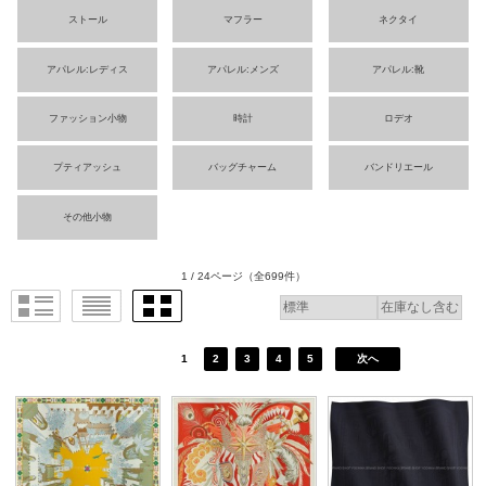
ストール
マフラー
ネクタイ
アパレル:レディス
アパレル:メンズ
アパレル:靴
ファッション小物
時計
ロデオ
プティアッシュ
バッグチャーム
バンドリエール
その他小物
1 / 24ページ
（全699件）
1
2
3
4
5
次へ