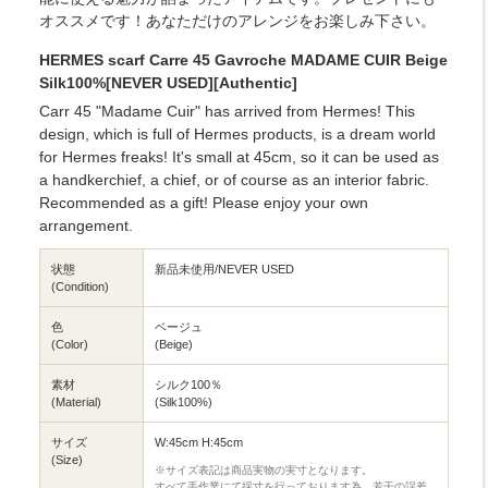
オススメです！あなただけのアレンジをお楽しみ下さい。
HERMES scarf Carre 45 Gavroche MADAME CUIR Beige
Silk100%[NEVER USED][Authentic]
Carr 45 "Madame Cuir" has arrived from Hermes! This
design, which is full of Hermes products, is a dream world
for Hermes freaks! It's small at 45cm, so it can be used as
a handkerchief, a chief, or of course as an interior fabric.
Recommended as a gift! Please enjoy your own
arrangement.
状態
新品未使用/NEVER USED
(Condition)
色
ベージュ
(Color)
(Beige)
素材
シルク100％
(Material)
(Silk100%)
サイズ
W:45cm H:45cm
(Size)
※サイズ表記は商品実物の実寸となります。
すべて手作業にて採寸を行っております為、若干の誤差