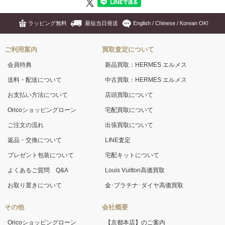
ラッピング無料
最短当日発送
English / Chinese / Korean OK!
ご利用案内
買取査定について
会員特典
新品買取：HERMES エルメス
送料・配送について
中古買取：HERMES エルメス
お支払い方法について
店頭買取について
Oricoショッピングローン
宅配買取について
ご注文の流れ
出張買取について
返品・交換について
LINE査定
プレゼント包装について
宅配キットについて
よくあるご質問 Q&A
Louis Vuitton高価買取
お取り置きについて
金･プラチナ･ダイヤ高価買取
その他
会社概要
Oricoショッピングローン
【京都本店】のご案内