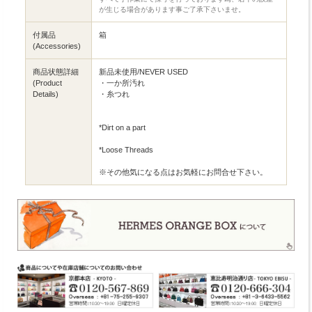
が生じる場合があります事ご了承下さいませ。
付属品
箱
(Accessories)
商品状態詳細
新品未使用/NEVER USED
(Product
・一か所汚れ
Details)
・糸つれ
*Dirt on a part
*Loose Threads
※その他気になる点はお気軽にお問合せ下さい。