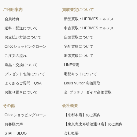
ご利用案内
買取査定について
会員特典
新品買取：HERMES エルメス
送料・配送について
中古買取：HERMES エルメス
お支払い方法について
店頭買取について
Oricoショッピングローン
宅配買取について
ご注文の流れ
出張買取について
返品・交換について
LINE査定
プレゼント包装について
宅配キットについて
よくあるご質問 Q&A
Louis Vuitton高価買取
お取り置きについて
金･プラチナ･ダイヤ高価買取
その他
会社概要
Oricoショッピングローン
【京都本店】のご案内
お客様の声
【東京恵比寿明治通り店】のご案内
STAFF BLOG
会社概要