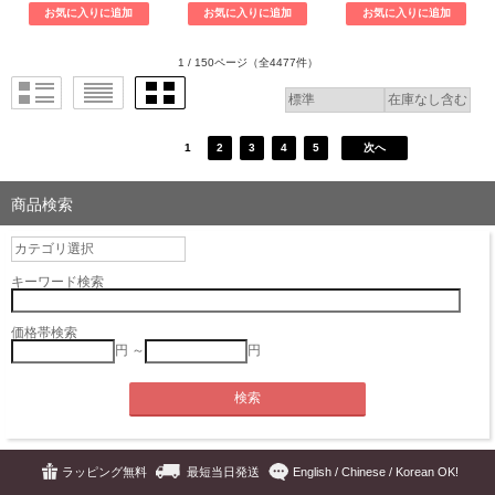
1 / 150ページ
（全4477件）
1
2
3
4
5
次へ
商品検索
キーワード検索
価格帯検索
円 ～
円
ラッピング無料
最短当日発送
English / Chinese / Korean OK!