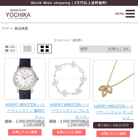
World Wide shipping｜3万円以上送料無料!
TOP
>
商品検索
1 / 1ページ
（全5件）
HARRY WINSTON ハリ
HARRY WINSTON ハリ
HARRY WINSTON ハリ
ーウィンストン 腕時計
ーウィンストン ブレス
ーウィンストン ネック
ミッ...
レット...
レス ...
価格：1,000,000円(税込
価格：2,000,000円(税込
1,100,000円)
2,200,000円)
売り切れ / SOLD OUT