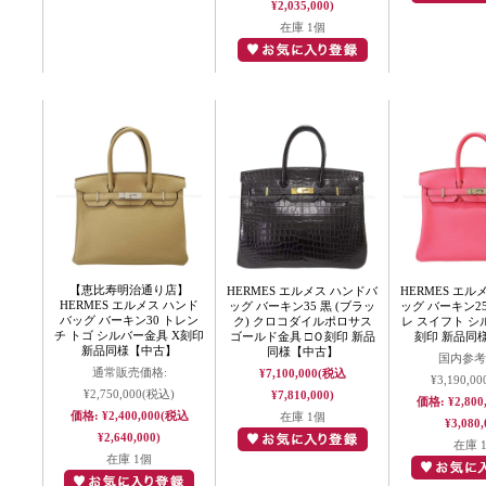
¥2,035,000)
在庫 1個
【恵比寿明治通り店】
HERMES エルメス ハンドバ
HERMES エル
HERMES エルメス ハンド
ッグ バーキン35 黒 (ブラッ
ッグ バーキン2
バッグ バーキン30 トレン
ク) クロコダイルポロサス
レ スイフト シ
チ トゴ シルバー金具 X刻印
ゴールド金具 □Ｏ刻印 新品
刻印 新品同
新品同様【中古】
同様【中古】
国内参考
通常販売価格:
¥7,100,000
(税込
¥3,190,00
¥2,750,000
(税込)
¥7,810,000)
価格:
¥2,800
価格:
¥2,400,000
(税込
在庫 1個
¥3,080,
¥2,640,000)
在庫 
在庫 1個