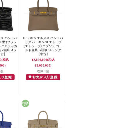
メス ハンドバ
HERMES エルメス ハンドバ
 黒 (ブラッ
ッグ バーキン30 エトープ
イルニロティカ
(エトゥープ) エプソン ゴー
 Z刻印 Aラ
ルド金具 B刻印 SAランク
中古】
【中古】
0
(税込
¥2,800,000
(税込
000)
¥3,080,000)
1個
在庫 1個