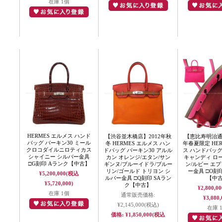
在庫 1個
HERMES エルメス ハンド
【渋谷並木橋店】2012年秋
【恵比寿明治通
バッグ バーキン30 ミール
冬 HERMES エルメス ハン
年春夏限定 HER
クロコダイルニロティカス
ドバッグ バーキン30 アルル
ス ハンドバッグ
シャイニー シルバー金具
カン オレンジ/エタン/サン
キャンディ ロ
□G刻印 Aランク【中古】
ギンヌ/ブルーイドラ/ブルー
ン/ルビー エプ
リン/ゴールド トリヨン シ
ー金具 □O刻
¥5,200,000
(税込
ルバー金具 □Q刻印 SAラン
【中
¥5,720,000)
ク【中古】
¥2,800,00
在庫 1個
通常販売価格:
¥3,080,
¥2,145,000
(税込)
在庫 
価格:
¥1,850,000
(税込