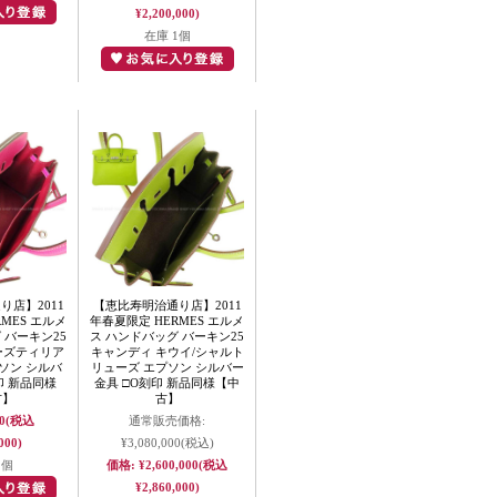
¥2,200,000)
在庫 1個
り店】2011
【恵比寿明治通り店】2011
MES エルメ
年春夏限定 HERMES エルメ
 バーキン25
ス ハンドバッグ バーキン25
ーズティリア
キャンディ キウイ/シャルト
ソン シルバ
リューズ エプソン シルバー
印 新品同様
金具 □O刻印 新品同様【中
古】
古】
0
(税込
通常販売価格:
000)
¥3,080,000
(税込)
1個
価格:
¥2,600,000
(税込
¥2,860,000)