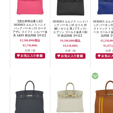
【恵比寿明治通り店】
HERMES エルメス ハンドバ
HERMES エル
HERMES エルメス ハンド
ッグ バーキン30 セリエ 外
ッグ バーキン3
バッグ バーキン25 ローズ
縫い セリエ 黒 (ブラック)
クトリック ト
アザレ スイフト シルバー金
エプソン ゴールド金具 U刻
ーヨ ゴールド金
具 A刻印 新品同様【中古】
印 新品同様【中古】
品同様【
¥2,500,000
(税込
¥4,100,000
(税込
¥2,250,00
¥2,750,000)
¥4,510,000)
¥2,475,
在庫 1個
在庫 1個
在庫 