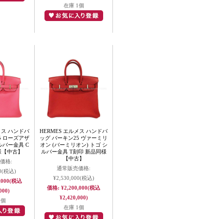
在庫 1個
メス ハンドバ
HERMES エルメス ハンドバ
5 ローズアザ
ッグ バーキン25 ヴァーミリ
ルバー金具 C
オン (バーミリオン) トゴ シ
様【中古】
ルバー金具 T刻印 新品同様
【中古】
価格:
通常販売価格:
0
(税込)
¥2,530,000
(税込)
,000
(税込
価格:
¥2,200,000
(税込
000)
¥2,420,000)
1個
在庫 1個