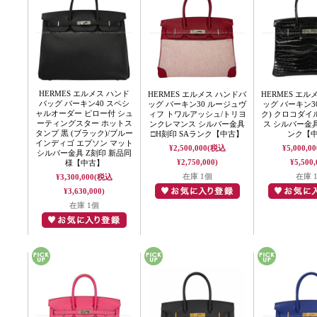
HERMES エルメス ハンド
HERMES エルメス ハンドバ
HERMES エル
バッグ バーキン40 スペシ
ッグ バーキン30 ルージュヴ
ッグ バーキン30
ャルオーダー ピロー付 シュ
ィフ トワルアッシュ/トリヨ
ク) クロコダ
ーティングスター ホットス
ンクレマンス シルバー金具
ス シルバー金具
タンプ 黒 (ブラック)/ブルー
□H刻印 SAランク【中古】
ンク【
インディゴ エプソン マット
¥2,500,000
(税込
¥5,000,00
シルバー金具 Z刻印 新品同
¥2,750,000)
¥5,500,
様【中古】
在庫 1個
在庫 
¥3,300,000
(税込
¥3,630,000)
在庫 1個