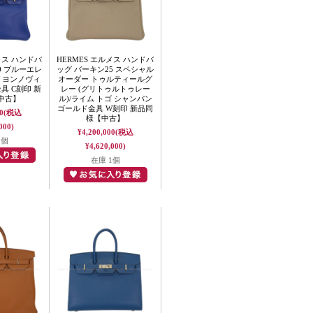
メス ハンドバ
HERMES エルメス ハンドバ
0 ブルーエレ
ッグ バーキン25 スペシャル
リヨンノヴィ
オーダー トゥルティールグ
具 C刻印 新
レー (グリトゥルトゥレー
中古】
ル)/ライム トゴ シャンパン
ゴールド金具 W刻印 新品同
0
(税込
様【中古】
000)
¥4,200,000
(税込
1個
¥4,620,000)
在庫 1個