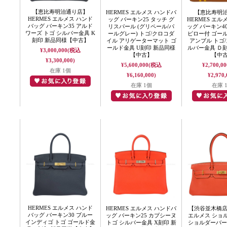
【恵比寿明治通り店】
HERMES エルメス ハンドバ
【恵比寿明
HERMES エルメス ハンド
ッグ バーキン25 タッチ グ
HERMES エル
バッグ バーキン35 アルド
リスパール (グリペール/パ
ッグ バーキン4
ワーズ トゴ シルバー金具 K
ールグレー) トゴ/クロコダ
ピロー付 ゴー
刻印 新品同様【中古】
イル アリゲーターマット ゴ
アンブル トゴ/
ールド金具 U刻印 新品同様
ルバー金具 Ｄ
¥3,000,000
(税込
【中古】
【中
¥3,300,000)
¥5,600,000
(税込
¥2,700,00
在庫 1個
¥6,160,000)
¥2,970,
在庫 1個
在庫 
HERMES エルメス ハンド
HERMES エルメス ハンドバ
【渋谷並木橋店】
バッグ バーキン30 ブルー
ッグ バーキン25 カプシーヌ
エルメス ショ
インディゴ トゴ ゴールド金
トゴ シルバー金具 X刻印 新
ショルダーバー