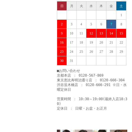
日
月
火
水
木
金
土
1
2
3
4
5
6
7
8
9
10
11
12
13
14
15
16
17
18
19
20
21
22
23
24
25
26
27
28
29
30
31
■お問い合わせ
京都本店 ： 0120-567-869
東京恵比寿明治通り店 ： 0120-666-304
渋谷並木橋店 ： 0120-666-291 ※日・水
曜定休日
営業時間 ： 10:30～19:00(最終入店18:3
0)
定休日 ： 日曜・お盆・お正月