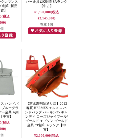
ンクレマンス
バー金具 □K刻印 SAランク
O刻印 新品
【中古】
中古】
¥1,950,000
(税込
0
(税込
¥2,145,000)
000)
在庫 1個
1個
メス ハンドバ
【恵比寿明治通り店】2012
5 ブルーグラ
春夏 HERMES エルメス ハ
バー金具 A刻
ンドバッグ バーキン25 キャ
様【中古】
ンディ ローズジャイプール/
ゴールド エプソン ゴールド
0
(税込
金具 □P刻印 Aランク【中
000)
古】
1個
¥2,000,000
(税込