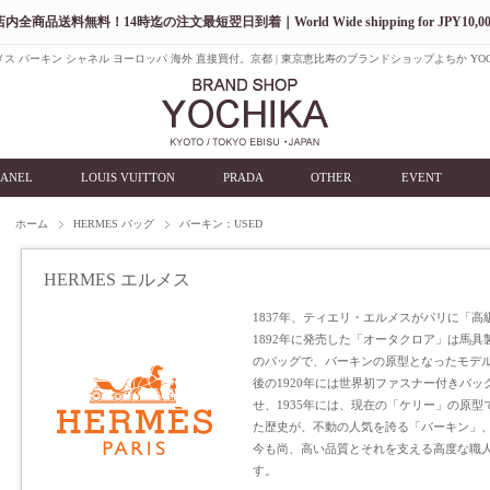
店内全商品送料無料！14時迄の注文最短翌日到着｜World Wide shipping for JPY10,00
ス バーキン シャネル ヨーロッパ 海外 直接買付。京都 | 東京恵比寿のブランドショップよちか YOC
ANEL
LOUIS VUITTON
PRADA
OTHER
EVENT
ホーム
HERMES バッグ
バーキン：USED
HERMES エルメス
1837年、ティエリ・エルメスがパリに「
1892年に発売した「オータクロア」は馬
のバッグで、バーキンの原型となったモデ
後の1920年には世界初ファスナー付きバ
せ、1935年には、現在の「ケリー」の原
た歴史が、不動の人気を誇る「バーキン」
今も尚、高い品質とそれを支える高度な職
す。