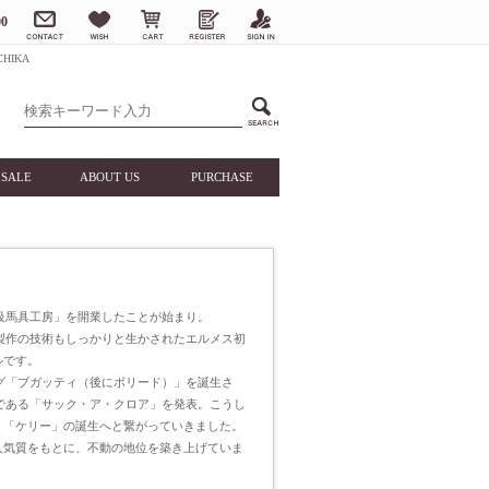
0
HIKA
SALE
ABOUT US
PURCHASE
高級馬具工房」を開業したことが始まり。
具製作の技術もしっかりと生かされたエルメス初
ルです。
ッグ「ブガッティ（後にボリード）」を誕生さ
型である「サック・ア・クロア」を発表。こうし
、「ケリー」の誕生へと繋がっていきました。
人気質をもとに、不動の地位を築き上げていま