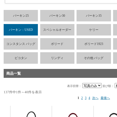
バーキン25
バーキン30
バーキン35
バーキン：USED
スペシャルオーダー
ケリー
コンスタンス バッグ
ボリード
ボリード1923
ピコタン
リンディ
その他 バッグ
商品一覧
表示切替：
並び順：
137件中1件～40件を表示
1
2
3
4
次へ
最後へ