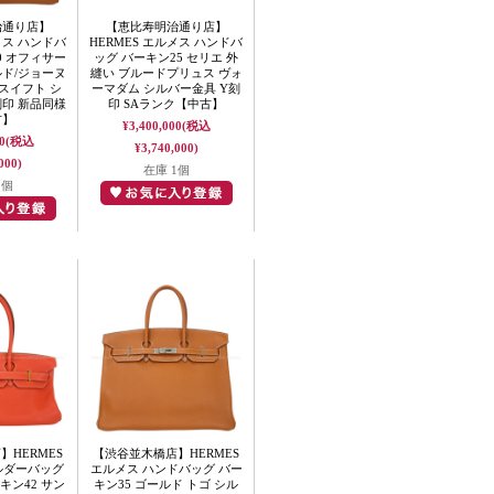
治通り店】
【恵比寿明治通り店】
メス ハンドバ
HERMES エルメス ハンドバ
0 オフィサー
ッグ バーキン25 セリエ 外
ルド/ジョーヌ
縫い ブルードプリュス ヴォ
スイフト シ
ーマダム シルバー金具 Y刻
刻印 新品同様
印 SAランク【中古】
古】
¥3,400,000
(税込
0
(税込
¥3,740,000)
000)
在庫 1個
1個
HERMES
【渋谷並木橋店】HERMES
ルダーバッグ
エルメス ハンドバッグ バー
キン42 サン
キン35 ゴールド トゴ シル