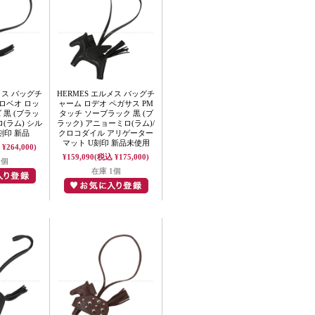
メス バッグチ
HERMES エルメス バッグチ
ロベオ ロッ
ャーム ロデオ ペガサス PM
 黒 (ブラッ
タッチ ソーブラック 黒 (ブ
(ラム) シル
ラック) アニョーミロ(ラム)/
刻印 新品
クロコダイル アリゲーター
マット U刻印 新品未使用
¥264,000)
¥159,090
(税込 ¥175,000)
1個
在庫 1個