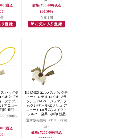
000
(税込
価格:
¥55,000
(税込
00)
¥60,500)
1個
在庫 1個
メス バッグチ
HERMES エルメス バッグチ
ベオ 24 PM
ャーム ロデオ ロベオ プラ
ジョーヌナプル
ッシュ PM ベージュマルフ
) アニョー
ァ/クレ/テール/エクリュ ア
K刻印 新品
ニョーミロ(ラム)/スイフト
シルバー金具 G刻印 新品
¥220,000
(税
通常販売価格:
¥319,000
(税
込)
000
(税込
価格:
¥250,000
(税込
00)