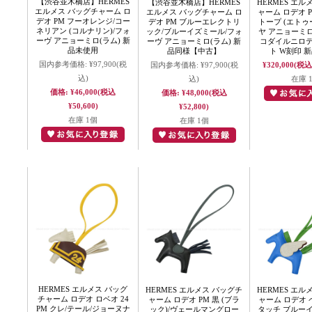
【渋谷並木橋店】HERMES
【渋谷並木橋店】HERMES
HERMES エル
エルメス バッグチャーム ロ
エルメス バッグチャーム ロ
ャーム ロデオ P
デオ PM フーオレンジ/コー
デオ PM ブルーエレクトリ
トープ (エトゥ
ネリアン (コルナリン)/フォ
ック/ブルーイズミール/フォ
ヤ アニョーミロ
ーヴ アニョーミロ(ラム) 新
ーヴ アニョーミロ(ラム) 新
コダイルニロ
品未使用
品同様【中古】
ト W刻印 
国内参考価格:
¥97,900
(税
国内参考価格:
¥97,900
(税
¥320,000
(税込 
込)
込)
在庫 
価格:
¥46,000
(税込
価格:
¥48,000
(税込
¥50,600)
¥52,800)
在庫 1個
在庫 1個
HERMES エルメス バッグ
HERMES エルメス バッグチ
HERMES エル
チャーム ロデオ ロベオ 24
ャーム ロデオ PM 黒 (ブラ
ャーム ロデオ 
PM クレ/テール/ジョーヌナ
ック)/ヴェールマングロー
タッチ ブルー