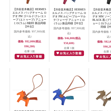
【渋谷並木橋店】HERMES
【渋谷並木橋店】HERMES
【渋谷並木橋店】
エルメス バッグチャーム ロ
エルメス バッグチャーム ロ
エルメス バッ
デオ PM ゴールド/クレ/エト
デオ PM ルビー/ブルーマル
デオ MM ソー
ープ (エトゥープ) アニョー
テ/フォーヴ アニョーミロ
BLACK 黒 (
ミロ(ラム) B刻印 新品同様
(ラム) 新品同様【中古】
ョーミロ(ラム)
【中古】
同様【
国内参考価格:
¥97,900
(税
国内参考価格:
¥97,900
(税
国内参考価格:
込)
込)
込)
価格:
¥46,000
(税込
価格:
¥82,000
(税込
価格:
¥82,
¥50,600)
¥90,200)
¥90,2
在庫 1個
在庫 1個
在庫 