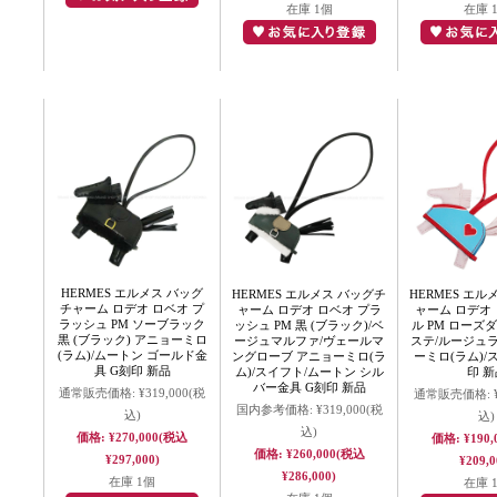
在庫 1個
在庫 
HERMES エルメス バッグ
HERMES エルメス バッグチ
HERMES エル
チャーム ロデオ ロベオ プ
ャーム ロデオ ロベオ プラ
ャーム ロデオ 
ラッシュ PM ソーブラック
ッシュ PM 黒 (ブラック)/ベ
ル PM ローズ
黒 (ブラック) アニョーミロ
ージュマルファ/ヴェールマ
ステ/ルージュ
(ラム)/ムートン ゴールド金
ングローブ アニョーミロ(ラ
ーミロ(ラム)/
具 G刻印 新品
ム)/スイフト/ムートン シル
印 新
バー金具 G刻印 新品
通常販売価格:
¥319,000
(税
通常販売価格:
国内参考価格:
¥319,000
(税
込)
込)
込)
価格:
¥270,000
(税込
価格:
¥190,
価格:
¥260,000
(税込
¥297,000)
¥209,0
¥286,000)
在庫 1個
在庫 