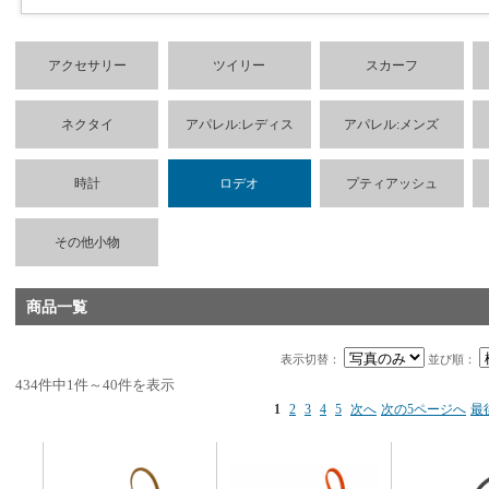
アクセサリー
ツイリー
スカーフ
ネクタイ
アパレル:レディス
アパレル:メンズ
時計
ロデオ
プティアッシュ
その他小物
商品一覧
表示切替：
並び順：
434件中1件～40件を表示
1
2
3
4
5
次へ
次の5ページへ
最