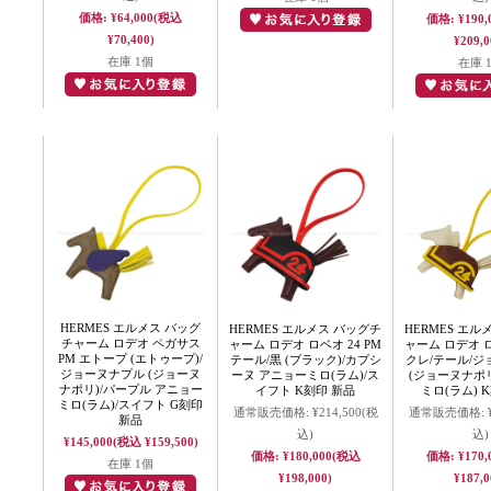
価格:
¥64,000
(税込
価格:
¥190,
¥70,400)
¥209,0
在庫 1個
在庫 
HERMES エルメス バッグ
HERMES エルメス バッグチ
HERMES エル
チャーム ロデオ ペガサス
ャーム ロデオ ロベオ 24 PM
ャーム ロデオ ロ
PM エトープ (エトゥープ)/
テール/黒 (ブラック)/カプシ
クレ/テール/
ジョーヌナプル (ジョーヌ
ーヌ アニョーミロ(ラム)/ス
(ジョーヌナポリ
ナポリ)/パープル アニョー
イフト K刻印 新品
ミロ(ラム) 
ミロ(ラム)/スイフト G刻印
通常販売価格:
¥214,500
(税
通常販売価格:
新品
込)
込)
¥145,000
(税込 ¥159,500)
価格:
¥180,000
(税込
価格:
¥170,
在庫 1個
¥198,000)
¥187,0