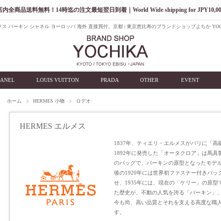
店内全商品送料無料！14時迄の注文最短翌日到着｜World Wide shipping for JPY10,00
ス バーキン シャネル ヨーロッパ 海外 直接買付。京都 | 東京恵比寿のブランドショップよちか YOC
ANEL
LOUIS VUITTON
PRADA
OTHER
EVENT
ホーム
HERMES 小物
ロデオ
HERMES エルメス
1837年、ティエリ・エルメスがパリに「
1892年に発売した「オータクロア」は馬
のバッグで、バーキンの原型となったモデ
後の1920年には世界初ファスナー付きバ
せ、1935年には、現在の「ケリー」の原
た歴史が、不動の人気を誇る「バーキン」
今も尚、高い品質とそれを支える高度な職
す。