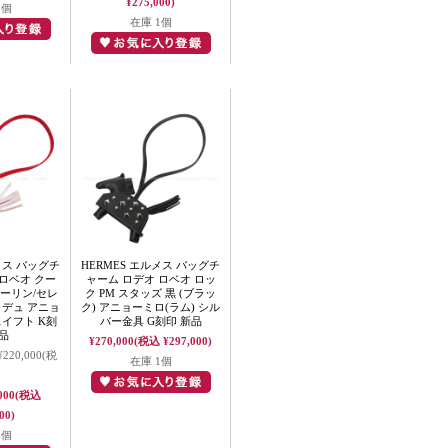
¥275,000)
1個
在庫 1個
メス バッグチ
HERMES エルメス バッグチ
ロベオ クー
ャーム ロデオ ロベオ ロッ
ダーリン/セレ
ク PM スタッズ 黒 (ブラッ
ラデュ アニョ
ク) アニョーミロ(ラム) シル
スイフト K刻
バー金具 G刻印 新品
品
¥270,000
(税込 ¥297,000)
¥220,000
(税
在庫 1個
000
(税込
00)
1個