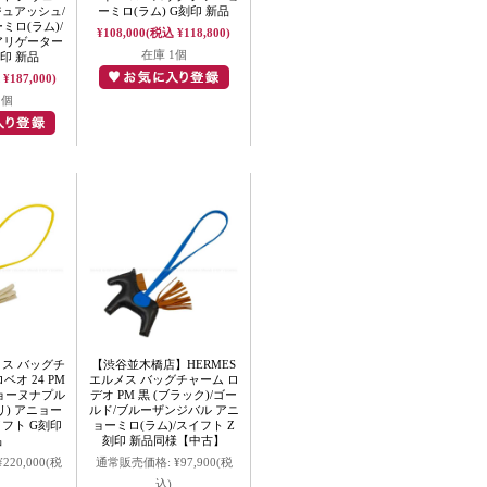
ジュアッシュ/
ーミロ(ラム) G刻印 新品
ミロ(ラム)/
¥108,000
(税込 ¥118,800)
アリゲーター
在庫 1個
印 新品
¥187,000)
1個
メス バッグチ
【渋谷並木橋店】HERMES
ベオ 24 PM
エルメス バッグチャーム ロ
ジョーヌナプル
デオ PM 黒 (ブラック)/ゴー
) アニョー
ルド/ブルーザンジバル アニ
イフト G刻印
ョーミロ(ラム)/スイフト Z
品
刻印 新品同様【中古】
¥220,000
(税
通常販売価格:
¥97,900
(税
込)