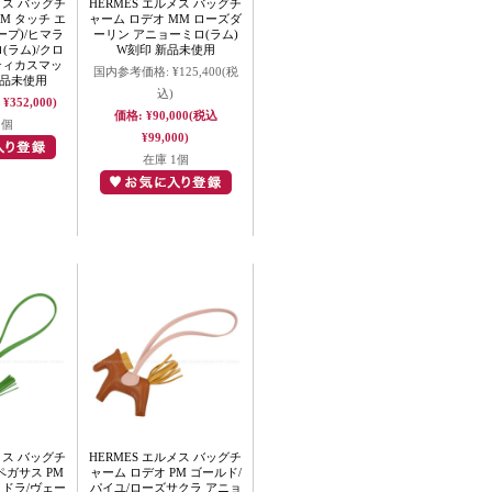
メス バッグチ
HERMES エルメス バッグチ
M タッチ エ
ャーム ロデオ MM ローズダ
ープ)/ヒマラ
ーリン アニョーミロ(ラム)
(ラム)/クロ
W刻印 新品未使用
ティカスマッ
国内参考価格:
¥125,400
(税
新品未使用
込)
¥352,000)
価格:
¥90,000
(税込
1個
¥99,000)
在庫 1個
メス バッグチ
HERMES エルメス バッグチ
ペガサス PM
ャーム ロデオ PM ゴールド/
イドラ/ヴェー
パイユ/ローズサクラ アニョ