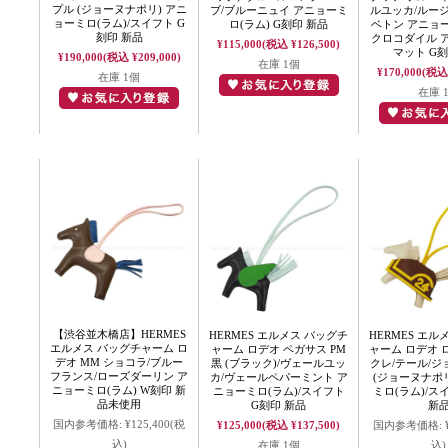
プル (ジョーヌナポリ) アニ
ブ/ブルーニュイ アニョーミ
ルユッカ/ルー
ョーミロ(ラム)/スイフト G
ロ(ラム) G刻印 新品
ベトン アニョー
刻印 新品
クロコダイル 
¥115,000
(税込 ¥126,500)
マット G刻
¥190,000
(税込 ¥209,000)
在庫 1個
¥170,000
(税込 
在庫 1個
在庫 
【渋谷並木橋店】HERMES
HERMES エルメス バッグチ
HERMES エル
エルメス バッグチャーム ロ
ャーム ロデオ ペガサス PM
ャーム ロデオ ロ
デオ MM ショコラ/ブルー
黒 (ブラック)/ヴェールユッ
クレ/テール/
フランス/ローズダーリン ア
カ/ヴェールペパーミント ア
(ジョーヌナポリ
ニョーミロ(ラム) W刻印 新
ニョーミロ(ラム)/スイフト
ミロ(ラム)/ス
品未使用
G刻印 新品
新
国内参考価格:
¥125,400
(税
¥125,000
(税込 ¥137,500)
国内参考価格:
込)
在庫 1個
込)