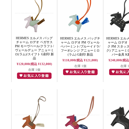
HERMES エルメス バッグ
HERMES エルメス バッグチ
HERMES エル
チャーム ロデオ ペガサス
ャーム ロデオ PM ヴェール
ャーム ロデオ 
PM モーヴペール/クラフト/
ペパーミント/ブルーイドラ/
ク PM スタッズ
ヴェールデュー アニョーミ
フーオレンジ アニョーミロ
ク) アニョーミロ
ロ(ラム)/スイフト G刻印 新
(ラム) G刻印 新品
バー金具 K
品
¥110,000
(税込 ¥121,000)
¥240,000
(税込 
¥120,000
(税込 ¥132,000)
在庫 1個
在庫 
在庫 1個