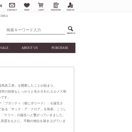
0
HIKA
SALE
ABOUT US
PURCHASE
高級馬具工房」を開業したことが始まり。
具製作の技術もしっかりと生かされたエルメス初
ルです。
ッグ「ブガッティ（後にボリード）」を誕生さ
型である「サック・ア・クロア」を発表。こうし
、「ケリー」の誕生へと繋がっていきました。
人気質をもとに、不動の地位を築き上げていま