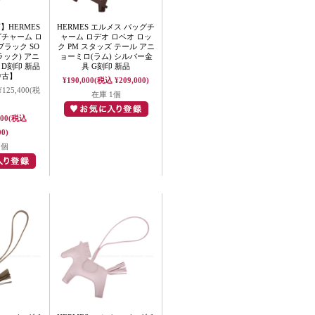
HERMES
HERMES エルメス バッグチ
グチャーム ロ
ャーム ロデオ ロベオ ロッ
ブラック SO
ク PM スタッズ テール アニ
ブラック) アニ
ョーミロ(ラム) シルバー金
 D刻印 新品
具 G刻印 新品
中古】
¥190,000
(税込 ¥209,000)
¥125,400
(税
在庫 1個
000
(税込
00)
1個