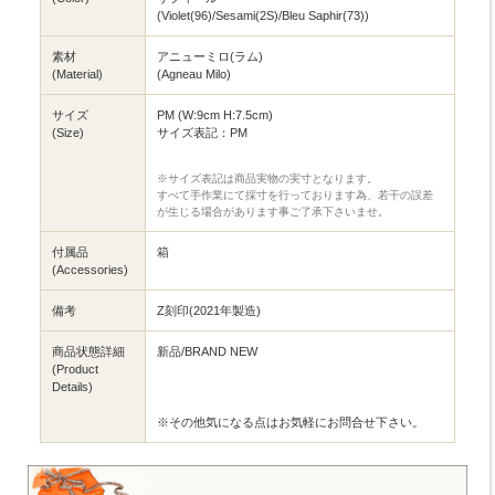
(Violet(96)/Sesami(2S)/Bleu Saphir(73))
素材
アニューミロ(ラム)
(Material)
(Agneau Milo)
サイズ
PM (W:9cm H:7.5cm)
(Size)
サイズ表記：PM
※サイズ表記は商品実物の実寸となります。
すべて手作業にて採寸を行っております為、若干の誤差
が生じる場合があります事ご了承下さいませ。
付属品
箱
(Accessories)
備考
Z刻印(2021年製造)
商品状態詳細
新品/BRAND NEW
(Product
Details)
※その他気になる点はお気軽にお問合せ下さい。