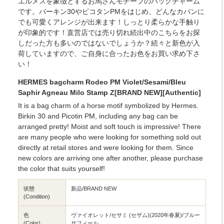
エルメスを象徴とするお馬さんモチーフのバッグチャーム
です。バーキン30やピコタンPMをはじめ、どんなカバンに
でも可愛くアレンジが出来ます！しっとり柔らかな手触り
が印象的です！直営店では売り切れ続出中のこちらをお探
しだった方も多いのではないでしょうか？続々と新色が入
荷していますので、ご自身に合ったお色をお買い求め下さ
い！
HERMES bagcharm Rodeo PM Violet/Sesami/Bleu
Saphir Agneau Milo Stamp Z[BRAND NEW][Authentic]
It is a bag charm of a horse motif symbolized by Hermes.
Birkin 30 and Picotin PM, including any bag can be
arranged pretty! Moist and soft touch is impressive! There
are many people who were looking for something sold out
directly at retail stores and were looking for them. Since
new colors are arriving one after another, please purchase
the color that suits yourself!
状態
新品/BRAND NEW
(Condition)
色
ヴァイオレット/セサミ (セザム)(2020年春夏)/ブルー
(Color)
サフィール