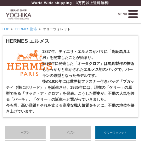
World Wide shipping｜3万円以上送料無料!
TOP
>
HERMES 財布
>
ケリーウォレット
HERMES エルメス
1837年、ティエリ・エルメスがパリに「高級馬具工
房」を開業したことが始まり。
1892年に発売した「オータクロア」は馬具製作の技術
もしっかりと生かされたエルメス初のバッグで、バー
キンの原型となったモデルです。
後の1920年には世界初ファスナー付きバッグ「ブガッ
ティ（後にボリード）」を誕生させ、1935年には、現在の「ケリー」の原
型である「サック・ア・クロア」を発表。こうした歴史が、不動の人気を誇
る「バーキ」、「ケリー」の誕生へと繋がっていきました。
今も尚、高い品質とそれを支える高度な職人気質をもとに、不動の地位を築
き上げています。
ベアン
ドゴン
ケリーウォレット