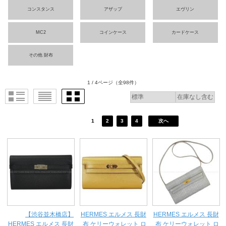
コンスタンス
アザップ
エヴリン
MC2
コインケース
カードケース
その他 財布
1 / 4ページ
（全98件）
1
2
3
4
次へ
【渋谷並木橋店】
HERMES エルメス 長財
HERMES エルメス 長財
HERMES エルメス 長財
布 ケリーウォレット ロ
布 ケリーウォレット ロ