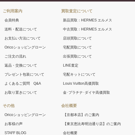
ご利用案内
買取査定について
会員特典
新品買取：HERMES エルメス
送料・配送について
中古買取：HERMES エルメス
お支払い方法について
店頭買取について
Oricoショッピングローン
宅配買取について
ご注文の流れ
出張買取について
返品・交換について
LINE査定
プレゼント包装について
宅配キットについて
よくあるご質問 Q&A
Louis Vuitton高価買取
お取り置きについて
金･プラチナ･ダイヤ高価買取
その他
会社概要
Oricoショッピングローン
【京都本店】のご案内
お客様の声
【東京恵比寿明治通り店】のご案内
STAFF BLOG
会社概要