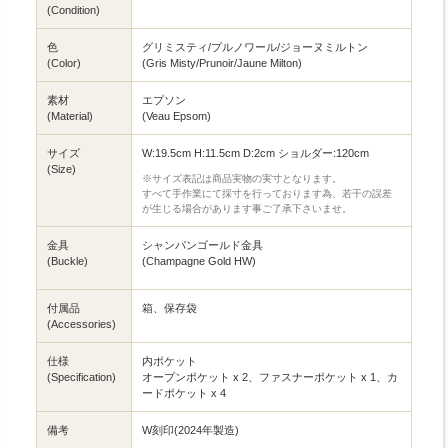
(Condition)
色
グリミスティ/プルノワール/ジョーヌミルトン
(Color)
(Gris Misty/Prunoir/Jaune Milton)
素材
エプソン
(Material)
(Veau Epsom)
サイズ
W:19.5cm H:11.5cm D:2cm ショルダー:120cm
(Size)
※サイズ表記は商品実物の実寸となります。
すべて手作業にて採寸を行っております為、若干の誤差
が生じる場合があります事ご了承下さいませ。
金具
シャンパンゴールド金具
(Buckle)
(Champagne Gold HW)
付属品
箱、保存袋
(Accessories)
仕様
内ポケット
(Specification)
オープンポケット x 2、ファスナーポケット x 1、カ
ードポケット x 4
備考
W刻印(2024年製造)