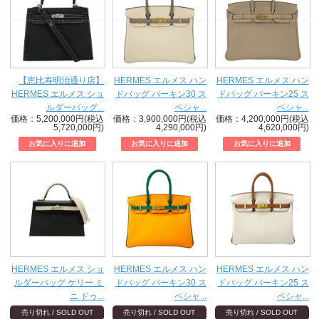
【恵比寿明治通り店】
HERMES エルメス ハン
HERMES エルメス ハン
HERMES エルメス ショ
ドバッグ バーキン30 ス
ドバッグ バーキン25 ス
ルダーバッグ...
ペシャ...
ペシャ...
価格：5,200,000円(税込
価格：3,900,000円(税込
価格：4,200,000円(税込
5,720,000円)
4,290,000円)
4,620,000円)
HERMES エルメス ショ
HERMES エルメス ハン
HERMES エルメス ハン
ルダーバッグ ケリー ミ
ドバッグ バーキン30 ス
ドバッグ バーキン25 ス
ニ ドゥ...
ペシャ...
ペシャ...
売り切れ / SOLD OUT
売り切れ / SOLD OUT
売り切れ / SOLD OUT