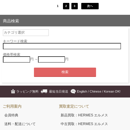
1
2
3
次へ
商品検索
キーワード検索
価格帯検索
円 ～
円
ラッピング無料
最短当日発送
English / Chinese / Korean OK!
ご利用案内
買取査定について
会員特典
新品買取：HERMES エルメス
送料・配送について
中古買取：HERMES エルメス