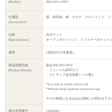
(Buckle)
(Mat Silver HW)
付属品
箱、保存袋、鍵、カデナ、クロシェット、シ
(Accessories)
仕様
内ポケット
(Specification)
オープンポケット x 1、ファスナーポケット x 
備考
U刻印(2022年製造)
商品状態詳細
新品/BRAND NEW
・イニシャル刻印入り
(Product Details)
・ストラップ金具保護シール無し
*It is with an initial carved seal
*Without Strap hardware protection seal
※その他気になる点はお気軽にお問合せ下さ
商品管理番号
23040901