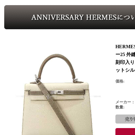
HERM
ー25 
刻印入り
ットシル
価格:
メーカー：
数量: