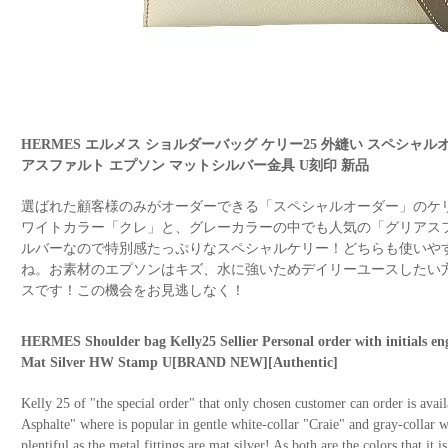
HERMES エルメス ショルダーバッグ ケリー25 外縫い スペシャ
アスファルト エプソン マットシルバー金具 U刻印 新品
選ばれた顧客様のみがオーダーできる「スペシャルオーダー」のケリ
ワイトカラー「クレ」と、グレーカラーの中でも人気の「グリアス
ルバーなので特別感たっぷりなスペシャルケリー！どちらも使いや
ね。お素材のエプソンはキズ、水に強いためデイリーユースしたい
スです！この機会をお見逃しなく！
HERMES Shoulder bag Kelly25 Sellier Personal order with initials e
Mat Silver HW Stamp U[BRAND NEW][Authentic]
Kelly 25 of "the special order" that only chosen customer can order is avail
Asphalte" where is popular in gentle white-collar "Craie" and gray-collar wo
plentiful as the metal fittings are mat silver! As both are the colors that it is