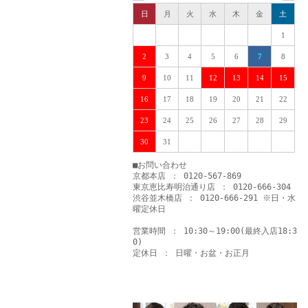
日
月
火
水
木
金
土
1
2
3
4
5
6
7
8
9
10
11
12
13
14
15
16
17
18
19
20
21
22
23
24
25
26
27
28
29
30
31
■お問い合わせ
京都本店 ： 0120-567-869
東京恵比寿明治通り店 ： 0120-666-304
渋谷並木橋店 ： 0120-666-291 ※日・水
曜定休日
営業時間 ： 10:30～19:00(最終入店18:3
0)
定休日 ： 日曜・お盆・お正月