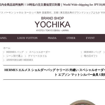
店内全商品送料無料！14時迄の注文最短翌日到着｜World Wide shipping for JPY10,00
ス バーキン シャネル ヨーロッパ 海外 直接買付。京都 | 東京恵比寿のブランドショップよちか YOC
ANEL
LOUIS VUITTON
PRADA
OTHER
EVENT
ホーム
HERMES バッグ
スペシャルオーダー
HERMES バッグ
シーン別で選ぶ
デイリースタイル
母の日ギフト
ANNIVERSARY HERMES
HERMES エルメス ショルダーバッグ ケリー25 外縫い スペシャルオー
ト エプソン マットシルバー金具 U刻