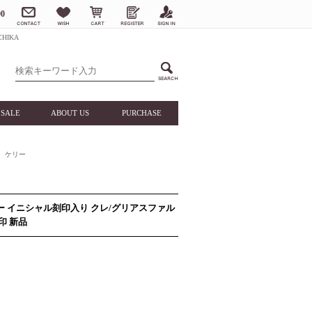
0
HIKA
SALE
ABOUT US
PURCHASE
ケリー
ダー イニシャル刻印入り クレ/グリアスファル
印 新品