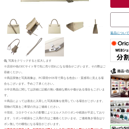
返品につい
写真をクリックすると拡大します
※店頭や他のECサイト等で先に売り切れになる場合がございます。その際はご
容赦ください。
※商品実物と写真画像は、PC環境やOS等で異なる色合い・質感等に見える場
合もございます。予めご了承ください。
※中古商品に関しては詳細に記載の無い微細な擦れや傷がある場合もございま
す。
※商品によっては過去に入荷した写真画像を使用している場合がございます。
現物の写真をご希望の方はご連絡ください。
※現在、コロナウイルスの影響によりエルメスのリボンや紙袋が不足しており
ます。リボンや紙袋をご入用の方はご連絡くださいませ。ご連絡無き場合はリ
ボン無しでの梱包になる場合がございます。