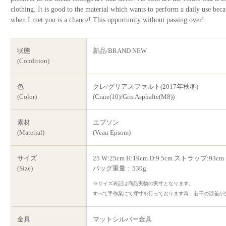
clothing. It is good to the material which wants to perform a daily use be
when I met you is a chance! This opportunity without passing over!
状態
新品/BRAND NEW
(Condition)
色
クレ/グリアスファルト(2017年秋冬)
(Color)
(Craie(10)/Gris Asphalte(M8))
素材
エプソン
(Material)
(Veau Epsom)
サイズ
25 W:25cm H:19cm D:9.5cm ストラップ:93cm
(Size)
バッグ重量：530g
※サイズ表記は商品実物の実寸となります。
すべて手作業にて採寸を行っております為、若干の誤差が
金具
マットシルバー金具