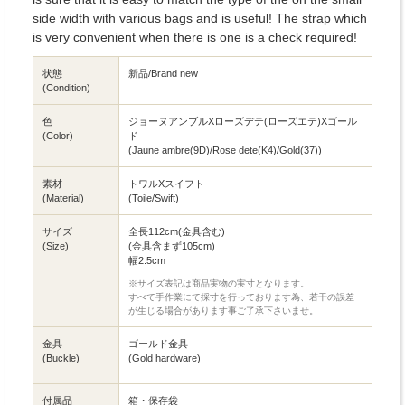
side width with various bags and is useful! The strap which
is very convenient when there is one is a check required!
状態
新品/Brand new
(Condition)
色
ジョーヌアンブルXローズデテ(ローズエテ)Xゴール
(Color)
ド
(Jaune ambre(9D)/Rose dete(K4)/Gold(37))
素材
トワルXスイフト
(Material)
(Toile/Swift)
サイズ
全長112cm(金具含む)
(Size)
(金具含まず105cm)
幅2.5cm
※サイズ表記は商品実物の実寸となります。
すべて手作業にて採寸を行っております為、若干の誤差
が生じる場合があります事ご了承下さいませ。
金具
ゴールド金具
(Buckle)
(Gold hardware)
付属品
箱・保存袋