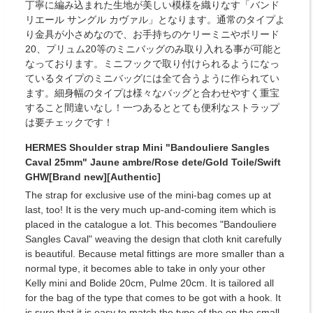
丁寧に編み込まれた生地が美しい模様を織りなす「バンド
リエール サングル カヴァル」となります。通常のタイプよ
り金具が小さめなので、お手持ちのケリーミニやボリード
20、プリュム20等のミニバッグのみ取り入れる事が可能と
なっております。ミニフックで取り付けられるようになっ
ているタイプのミニバッグには全て合うように作られてい
ます。細身幅のタイプは様々なバッグと合わせやすく重宝
すること間違いなし！一つあるととても便利なストラップ
は要チェックです！
HERMES Shoulder strap Mini "Bandouliere Sangles
Caval 25mm" Jaune ambre/Rose dete/Gold Toile/Swift
GHW[Brand new][Authentic]
The strap for exclusive use of the mini-bag comes up at
last, too! It is the very much up-and-coming item which is
placed in the catalogue a lot. This becomes "Bandouliere
Sangles Caval" weaving the design that cloth knit carefully
is beautiful. Because metal fittings are more smaller than a
normal type, it becomes able to take in only your other
Kelly mini and Bolide 20cm, Pulme 20cm. It is tailored all
for the bag of the type that comes to be got with a hook. It
is sure that it is easy to match the type of the on the small