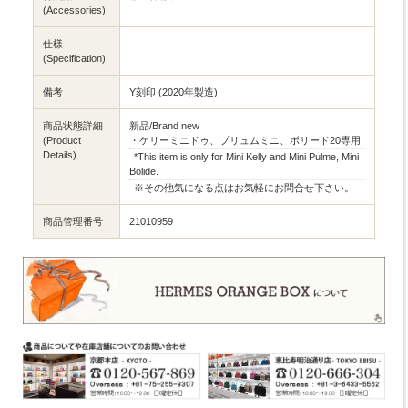
(Accessories)
仕様
(Specification)
備考
Y刻印 (2020年製造)
商品状態詳細
新品/Brand new
(Product
・ケリーミニドゥ、プリュムミニ、ボリード20専用
Details)
*This item is only for Mini Kelly and Mini Pulme, Mini
Bolide.
※その他気になる点はお気軽にお問合せ下さい。
商品管理番号
21010959