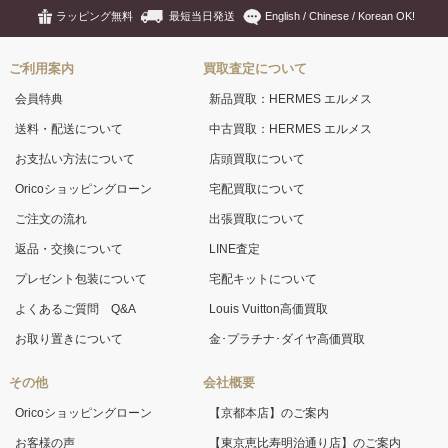
ラッピング無料
最短当日発送
English / Chinese / Korean OK!
ご利用案内
買取査定について
会員特典
新品買取：HERMES エルメス
送料・配送について
中古買取：HERMES エルメス
お支払い方法について
店頭買取について
Oricoショッピングローン
宅配買取について
ご注文の流れ
出張買取について
返品・交換について
LINE査定
プレゼント包装について
宅配キットについて
よくあるご質問 Q&A
Louis Vuitton高価買取
お取り置きについて
金･プラチナ･ダイヤ高価買取
その他
会社概要
Oricoショッピングローン
【京都本店】のご案内
お客様の声
【東京恵比寿明治通り店】のご案内