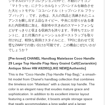
シャネルのバッグコレクションの中で、不動のアイコン
「マトラッセ」にクラシカルなトップハンドルを融合させ
た大ヒットモデル「ココハンドル（トップハンドル フラッ
プ バッグ）」です。お色は、大人の気品と洗練されたニュ
アンスを醸し出す上品なネイビー。中央に仕切りがある優
れた内部構造に加え、長財布や大きめのスマートフォンな
どがすっきりと収まる収納力を誇ります。手持ちでエレガ
ントに、また付属のチェーンショルダーストラップを取り
付ければ、軽快な肩掛けスタイルにと、TPOに合わせて完
璧な2WAYでの使い分けが可能です。この機会にぜひいかが
でしょうか？
[Pre-loved] CHANEL Handbag Matelasse Coco Handle
29 Large Top Handle Flap Navy Graind Calf(Caviarskin)
Antique Silver HW A92991[LIKE NEW][Authentic]
This is the “Coco Handle (Top Handle Flap Bag),” a smash-
hit model from Chanel’s handbag collection that combines
the timeless icon “Matelass” with a classic top handle. The
color is an elegant navy that exudes mature grace and
sophistication. In addition to its excellent interior layout
featuring a central divider, it boasts ample storage space
that neatly accommodates a long wallet and a larger