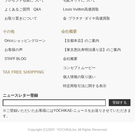
プレゼント包装について
宅配キットについて
よくあるご質問 Q&A
Louis Vuitton高価買取
お取り置きについて
金･プラチナ･ダイヤ高価買取
その他
会社概要
Oricoショッピングローン
【京都本店】のご案内
お客様の声
【東京恵比寿明治通り店】のご案内
STAFF BLOG
会社概要
コンセプトムービー
TAX FREE SHOPPING
個人情報の取り扱い
特定商取引法に関する表示
ニュースレター登録
※ご登録いただいたお客様にはYOCHIKAE-ニュースをお送りさせていただきま
す。
Copyright (C)2007. YOCHIKA,Inc.All Rights Reserved.