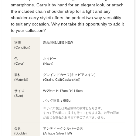
smartphone. Carry it by hand for an elegant look, or attach
the included chain shoulder strap for a light and airy
shoulder-carry styleit offers the perfect two-way versatility
to suit any occasion. Why not take this opportunity to add it
to your collection?
状態
新品同様/LIKE NEW
(Condition)
色
ネイビー
(Color)
(Navy)
素材
グレインドカーフ(キャビアスキン)
(Material)
(Graind Calf(Caviarskin))
サイズ
W:29cm H:17cm D:11.5cm
(Size)
バッグ重量：665g
※サイズ表記は商品実物の実寸となります。
すべて手作業にて採寸を行っております為、若干の誤差
が生じる場合があります事ご了承下さいませ。
金具
アンティークシルバー金具
(Buckle)
(Antique Silver HW)