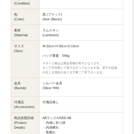
(Condition)
色
黒 (ブラック)
(Color)
(Noir (Black))
素材
ラムスキン
(Material)
(Lambskin)
サイズ
W:32cm H:30cm D:10cm
(Size)
バッグ重量：596g
※サイズ表記は商品実物の実寸となります。
すべて手作業にて採寸を行っております為、若干の誤差
が生じる場合があります事ご了承下さいませ。
金具
シルバー金具
(Buckle)
(Silver HW)
付属品
付属品無し
(Accessories)
商品状態詳細
ABランク/USED AB
(Product
・内側に折り跡
Details)
・内側擦れ
・角擦れ