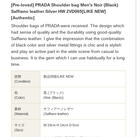
[Pre-loved] PRADA Shoulder bag Men's Noir (Black)
Saffiano leather Silver HW 2VD065[LIKE NEW]
[Authentic]
Shoulder bags of PRADA were received. The design which
had sense of quality and the durability using good-quality
Saffiano leather. I give the impression that the combination
of black color and silver metal fittings is chic and is stylish
and play an active part in the wide scene from casual to
business. It is the gem which I can use habitually for a long
time.
状態
新品同様/LIKE NEW
(Condition)
色
黒 (ブラック)
(Color)
(Noir (Black))
素材
サフィアーノレザー
(Material)
(Saffiano leather)
サイズ
W:19cm H:14cm D:5cm
(Size)