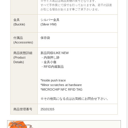
※サイズ表記は商品実物の実寸となります。
すべて手作業にて採寸を行っております為、若干の誤差
が生じる場合があります事ご了承下さいませ。
金具
シルバー金具
(Buckle)
(Silver HW)
付属品
保存袋
(Accessories)
商品状態詳細
新品同様/LIKE NEW
(Product
・内側押し跡
Details)
・金具小傷
・RFID内蔵製品
*Inside push trace
*Minor scratches at hardware
*MICROCHIP NFC RFID TAG
※その他気になる点はお気軽にお問合せ下さい。
商品管理番号
25101315