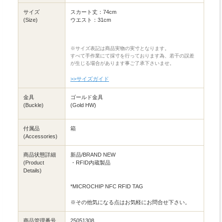
サイズ
スカート丈：74cm
(Size)
ウエスト：31cm
※サイズ表記は商品実物の実寸となります。
すべて手作業にて採寸を行っております為、若干の誤差
が生じる場合があります事ご了承下さいませ。
>>サイズガイド
金具
ゴールド金具
(Buckle)
(Gold HW)
付属品
箱
(Accessories)
商品状態詳細
新品/BRAND NEW
(Product
・RFID内蔵製品
Details)
*MICROCHIP NFC RFID TAG
※その他気になる点はお気軽にお問合せ下さい。
商品管理番号
25051308