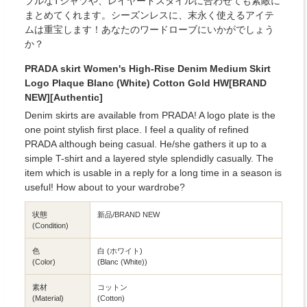
プルなTシャツや、レイヤードスタイルに合わせても素敵に
まとめてくれます。シーズンレスに、末永く使えるアイテ
ムは重宝します！あなたのワードローブにいかがでしょう
か？
PRADA skirt Women's High-Rise Denim Medium Skirt
Logo Plaque Blanc (White) Cotton Gold HW[BRAND
NEW][Authentic]
Denim skirts are available from PRADA! A logo plate is the
one point stylish first place. I feel a quality of refined
PRADA although being casual. He/she gathers it up to a
simple T-shirt and a layered style splendidly casually. The
item which is usable in a reply for a long time in a season is
useful! How about to your wardrobe?
状態
新品/BRAND NEW
(Condition)
色
白 (ホワイト)
(Color)
(Blanc (White))
素材
コットン
(Material)
(Cotton)