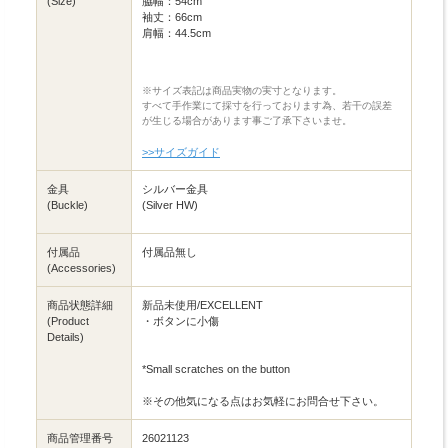
(Size)
脇幅：54cm
袖丈：66cm
肩幅：44.5cm
※サイズ表記は商品実物の実寸となります。
すべて手作業にて採寸を行っております為、若干の誤差
が生じる場合があります事ご了承下さいませ。
>>サイズガイド
金具
シルバー金具
(Buckle)
(Silver HW)
付属品
付属品無し
(Accessories)
商品状態詳細
新品未使用/EXCELLENT
(Product
・ボタンに小傷
Details)
*Small scratches on the button
※その他気になる点はお気軽にお問合せ下さい。
商品管理番号
26021123