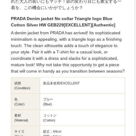
れた大人の装いにもマッチ！節の変わり目にも重宝する一
着を、この機会にいかがでしょうか？
PRADA Denim jacket No collar Triangle logo Blue
Cotton Silver HW GEB229[EXCELLENT][Authentic]
A denim jacket from PRADA has arrived! Its sophisticated
minimalism is appealing, with a triangle logo as a finishing
touch. The clean silhouette adds a touch of elegance to
your style. Pair it with a T-shirt for a casual look, or
coordinate it with a dress and slacks for a sophisticated,
mature look! Why not take this opportunity to get a piece
that will come in handy as you transition between seasons?
状態
新品未使用/EXCELLENT
(Condition)
色
ブルー
(Color)
(Blue)
素材
コットン
(Material)
(Cotton)
サイズ
総丈：64cm