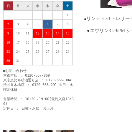
日
月
火
水
木
金
土
1
リンディ30 トレサ
●
2
3
4
5
6
7
8
●
エヴリン3 29/P
9
10
11
12
13
14
15
16
17
18
19
20
21
22
23
24
25
26
27
28
29
30
31
■お問い合わせ
京都本店 ： 0120-567-869
東京恵比寿明治通り店 ： 0120-666-304
渋谷並木橋店 ： 0120-666-291 ※日・水
曜定休日
営業時間 ： 10:30～19:00(最終入店18:3
0)
定休日 ： 日曜・お盆・お正月