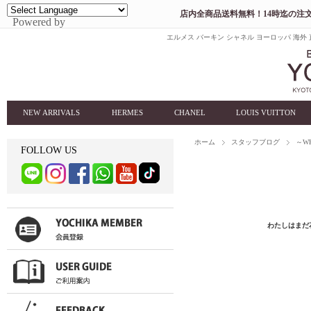
店内全商品送料無料！14時迄の注文最短翌日到着
Powered by
エルメス バーキン シャネル ヨーロッパ 海外 
NEW ARRIVALS
HERMES
CHANEL
LOUIS VUITTON
ホーム
スタッフブログ
～WH
FOLLOW US
わたしはまだ