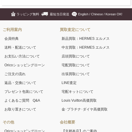
ラッピング無料
最短当日発送
English / Chinese / Korean OK!
ご利用案内
買取査定について
会員特典
新品買取：HERMES エルメス
送料・配送について
中古買取：HERMES エルメス
お支払い方法について
店頭買取について
Oricoショッピングローン
宅配買取について
ご注文の流れ
出張買取について
返品・交換について
LINE査定
プレゼント包装について
宅配キットについて
よくあるご質問 Q&A
Louis Vuitton高価買取
お取り置きについて
金･プラチナ･ダイヤ高価買取
その他
会社概要
Oricoショッピングローン
【京都本店】のご案内