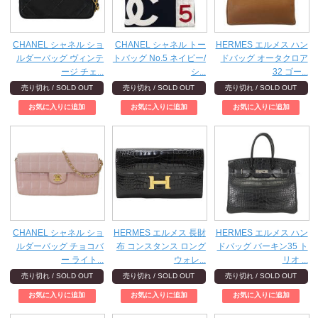
CHANEL シャネル ショ
CHANEL シャネル トー
HERMES エルメス ハン
ルダーバッグ ヴィンテ
トバッグ No.5 ネイビー/
ドバッグ オータクロア
ージ チェ...
シ...
32 ゴー...
売り切れ / SOLD OUT
売り切れ / SOLD OUT
売り切れ / SOLD OUT
CHANEL シャネル ショ
HERMES エルメス 長財
HERMES エルメス ハン
ルダーバッグ チョコバ
布 コンスタンス ロング
ドバッグ バーキン35 ト
ー ライト...
ウォレ...
リオ ...
売り切れ / SOLD OUT
売り切れ / SOLD OUT
売り切れ / SOLD OUT