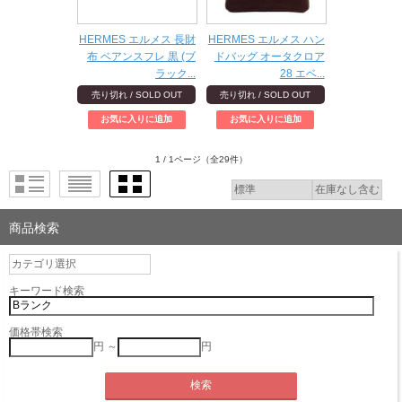
HERMES エルメス 長財
HERMES エルメス ハン
布 ベアンスフレ 黒 (ブ
ドバッグ オータクロア
ラック...
28 エベ...
売り切れ / SOLD OUT
売り切れ / SOLD OUT
1 / 1ページ
（全29件）
商品検索
キーワード検索
価格帯検索
円 ～
円