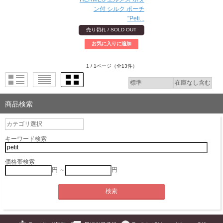
ン付 シルク ポーチ
"Peti...
売り切れ / SOLD OUT
1 / 1ページ
（全13件）
商品検索
キーワード検索
価格帯検索
円 ～
円