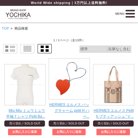
World Wide shipping｜3万円以上送料無料!
TOP
>
商品検索
1 / 1ページ
（全13件）
HERMES エルメス バッ
Miu Miu ミュウミュウ
グチャーム petit H ハ
HERMES エルメス Petit
半袖Ｔシャツ Petit Ba...
ー...
h プティアッシュ "ド...
売り切れ / SOLD OUT
売り切れ / SOLD OUT
売り切れ / SOLD OUT