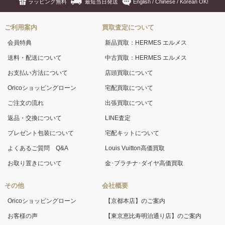
ラッピング無料
最短当日発送
English / Chinese / Korean OK!
ご利用案内
買取査定について
会員特典
新品買取：HERMES エルメス
送料・配送について
中古買取：HERMES エルメス
お支払い方法について
店頭買取について
Oricoショッピングローン
宅配買取について
ご注文の流れ
出張買取について
返品・交換について
LINE査定
プレゼント包装について
宅配キットについて
よくあるご質問 Q&A
Louis Vuitton高価買取
お取り置きについて
金･プラチナ･ダイヤ高価買取
その他
会社概要
Oricoショッピングローン
【京都本店】のご案内
お客様の声
【東京恵比寿明治通り店】のご案内