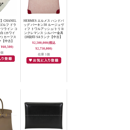
CHANEL
HERMES エルメス ハンドバ
ゴルフ ドラ
ッグ バーキン30 ルージュヴ
ーツライン コ
ィフ トワルアッシュ/トリヨ
白 (ホワイ
ンクレマンス シルバー金具
ク) カーフス
□H刻印 SAランク【中古】
ンク【中古】
¥2,500,000
(税込
¥60,500)
¥2,750,000)
1個
在庫 1個