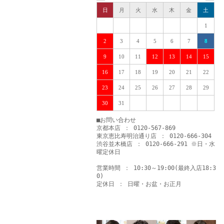
日
月
火
水
木
金
土
1
2
3
4
5
6
7
8
9
10
11
12
13
14
15
16
17
18
19
20
21
22
23
24
25
26
27
28
29
30
31
■お問い合わせ
京都本店 ： 0120-567-869
東京恵比寿明治通り店 ： 0120-666-304
渋谷並木橋店 ： 0120-666-291 ※日・水
曜定休日
営業時間 ： 10:30～19:00(最終入店18:3
0)
定休日 ： 日曜・お盆・お正月