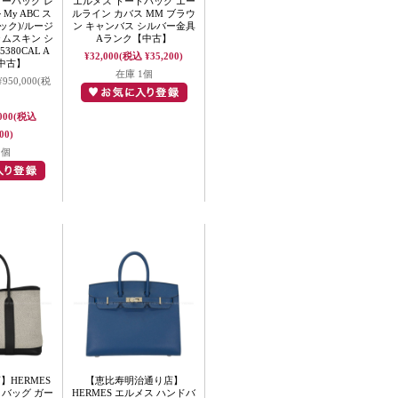
ダーバッグ レ
エルメス トートバッグ エー
y ABC ス
ルライン カバス MM ブラウ
ック)/ルージ
ン キャンバス シルバー金具
ラムスキン シ
Aランク【中古】
380CAL A
¥32,000
(税込 ¥35,200)
中古】
在庫 1個
¥950,000
(税
000
(税込
00)
1個
HERMES
【恵比寿明治通り店】
トバッグ ガー
HERMES エルメス ハンドバ