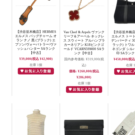
【渋谷並木橋店】HERMES
Van Cleef & Arpels ヴァンク
【渋谷並木橋店】
エルメス バッグチャーム オ
リーフ＆アーペル ネックレ
エルメス トー
ラン ナノ 黒 (ブラック) エ
ス スウィート アルハンブラ
デンパーティ 30 
プソン/ヴォーバトラー/ヴァ
カーネリアン K18ピンクゴ
ラック) トワル
ッシュハンター SAランク
ールド VCARN59M00 SAラ
ネゴンダ シル
【中古】
ンク【中古】
印 SAラン
¥39,000
(税込 ¥42,900)
国内参考価格:
¥319,000
(税
¥450,000
(税込 
在庫 1個
込)
在庫 
価格:
¥260,000
(税込
¥286,000)
在庫 1個