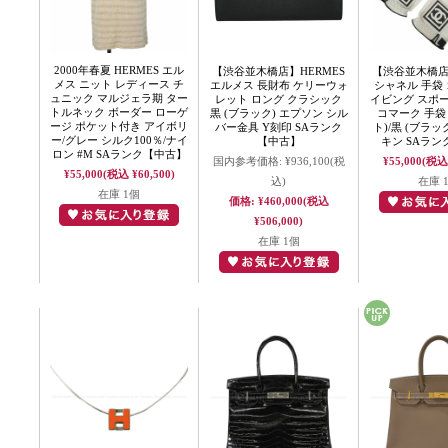
2000年春夏 HERMES エル
【渋谷並木橋店】HERMES
【渋谷並木橋店】
メス ニット レディース チ
エルメス 長財布 ケリーウォ
シャネル 手袋 
ュニック マルジェラ期 ター
レット ロング クラシック
イビング スポ
トルネック ボーダー ローゲ
黒 (ブラック) エプソン シル
コマーク 手袋 
ージ ポケット付き アイボリ
バー金具 Y刻印 SAランク
ト)/黒 (ブラッ
ー/グレー シルク100％/ナイ
【中古】
キン SAラ
ロン #M SAランク【中古】
国内参考価格:
¥936,100
(税
¥55,000
(税込 
¥55,000
(税込 ¥60,500)
込)
在庫 
在庫 1個
価格:
¥460,000
(税込
¥506,000)
在庫 1個