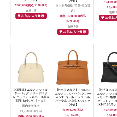
ク【中古】
【中古】
¥2,000,00
¥300,000
(税込 ¥330,000)
国内参考価格:
¥759,000
(税
¥2,200,
在庫 1個
込)
在庫 
価格:
¥200,000
(税込
¥220,000)
在庫 1個
HERMES エルメス ショル
【渋谷並木橋店】HERMES
【渋谷並木橋店】
ダーバッグ ボリード27 ク
エルメス ハンドバッグ バー
エルメス ショ
レ エプソン シルバー金具 A
キン35 ゴールド トゴ シル
ケリー25 内縫い
刻印 SAランク【中古】
バー金具 □K刻印 SAランク
ク) スイフト 
【中古】
X刻印 SAラ
国内参考価格:
¥1,950,000
(税込
¥2,400,00
¥1,298,000
(税込)
¥2,145,000)
¥2,640,
価格:
¥950,000
(税込