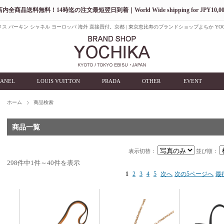
店内全商品送料無料！14時迄の注文最短翌日到着｜World Wide shipping for JPY10,00
ス バーキン シャネル ヨーロッパ 海外 直接買付。京都 | 東京恵比寿のブランドショップよちか YOC
ANEL
LOUIS VUITTON
PRADA
OTHER
EVENT
ホーム
商品検索
商品一覧
表示切替：
並び順：
298件中1件～40件を表示
1
2
3
4
5
次へ
次の5ページへ
最