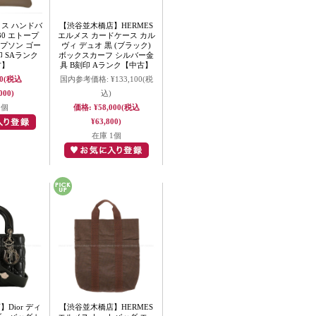
メス ハンドバ
【渋谷並木橋店】HERMES
0 エトープ
エルメス カードケース カル
エプソン ゴー
ヴィ デュオ 黒 (ブラック)
 SAランク
ボックスカーフ シルバー金
古】
具 B刻印 Aランク【中古】
0
(税込
国内参考価格:
¥133,100
(税
000)
込)
1個
価格:
¥58,000
(税込
¥63,800)
在庫 1個
Dior ディ
【渋谷並木橋店】HERMES