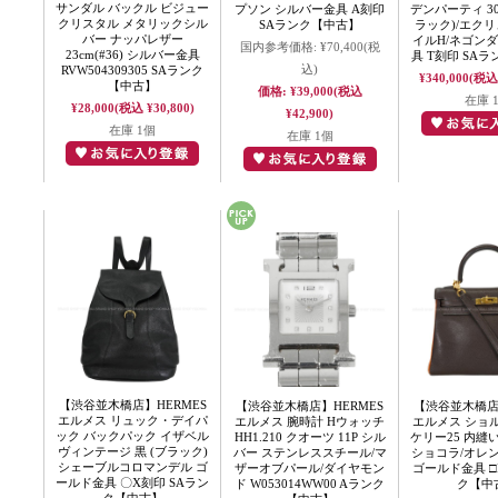
サンダル バックル ビジュー
プソン シルバー金具 A刻印
デンパーティ 30 
クリスタル メタリックシル
SAランク【中古】
ラック)/エクリ
バー ナッパレザー
イルH/ネゴン
国内参考価格:
¥70,400
(税
23cm(#36) シルバー金具
具 T刻印 SA
込)
RVW504309305 SAランク
¥340,000
(税込 
【中古】
価格:
¥39,000
(税込
在庫 
¥28,000
(税込 ¥30,800)
¥42,900)
在庫 1個
在庫 1個
【渋谷並木橋店】HERMES
【渋谷並木橋店】HERMES
【渋谷並木橋店】
エルメス リュック・デイパ
エルメス 腕時計 Hウォッチ
エルメス ショ
ック バックパック イザベル
HH1.210 クオーツ 11P シル
ケリー25 内縫
ヴィンテージ 黒 (ブラック)
バー ステンレススチール/マ
ショコラ/オレ
シェーブルコロマンデル ゴ
ザーオブパール/ダイヤモン
ゴールド金具 □
ールド金具 〇X刻印 SAラン
ド W053014WW00 Aランク
ク【中