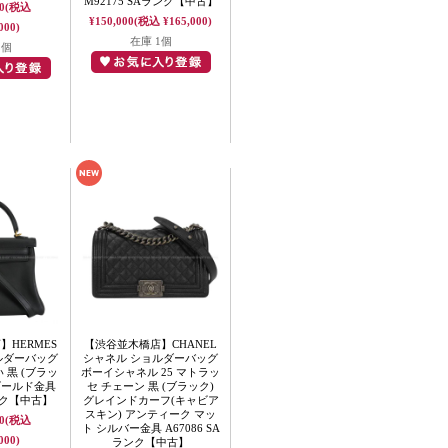
M92175 SAランク【中古】
0
(税込
¥150,000
(税込 ¥165,000)
000)
在庫 1個
1個
HERMES
【渋谷並木橋店】CHANEL
ルダーバッグ
シャネル ショルダーバッグ
 黒 (ブラッ
ボーイシャネル 25 マトラッ
ゴールド金具
セ チェーン 黒 (ブラック)
ンク【中古】
グレインドカーフ(キャビア
スキン) アンティーク マッ
0
(税込
ト シルバー金具 A67086 SA
000)
ランク【中古】