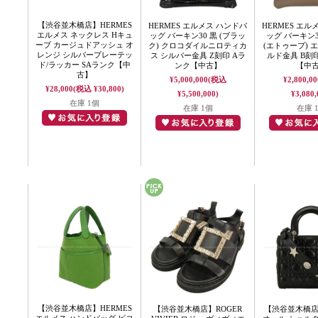
【渋谷並木橋店】HERMES
HERMES エルメス ハンドバ
HERMES エル
エルメス ネックレス Hキュ
ッグ バーキン30 黒 (ブラッ
ッグ バーキン3
ーブ カージュドアッシュ オ
ク) クロコダイルニロティカ
(エトゥープ) 
レンジ シルバープレーテッ
ス シルバー金具 Z刻印 Aラ
ルド金具 B刻印
ド/ラッカー SAランク【中
ンク【中古】
【中
古】
¥5,000,000
(税込
¥2,800,00
¥28,000
(税込 ¥30,800)
¥5,500,000)
¥3,080,
在庫 1個
在庫 1個
在庫 
【渋谷並木橋店】HERMES
【渋谷並木橋店】ROGER
【渋谷並木橋店】