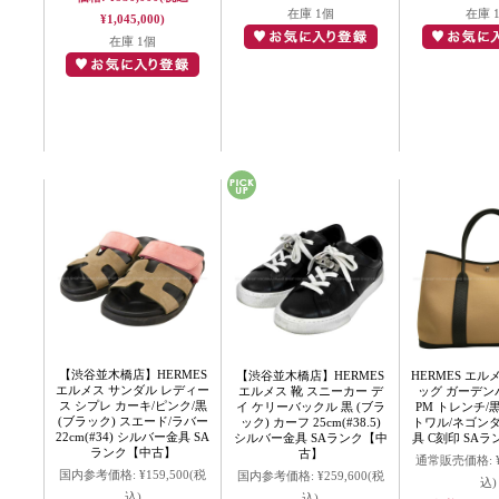
在庫 1個
在庫 
¥1,045,000)
在庫 1個
【渋谷並木橋店】HERMES
【渋谷並木橋店】HERMES
HERMES エル
エルメス サンダル レディー
エルメス 靴 スニーカー デ
ッグ ガーデンパ
ス シプレ カーキ/ピンク/黒
イ ケリーバックル 黒 (ブラ
PM トレンチ/黒
(ブラック) スエード/ラバー
ック) カーフ 25cm(#38.5)
トワル/ネゴン
22cm(#34) シルバー金具 SA
シルバー金具 SAランク【中
具 C刻印 SA
ランク【中古】
古】
通常販売価格:
国内参考価格:
¥159,500
(税
国内参考価格:
¥259,600
(税
込)
込)
込)