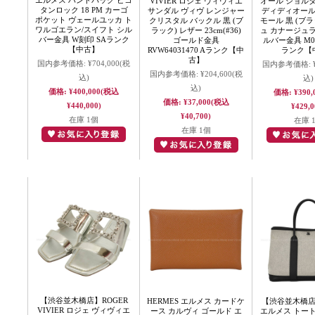
エルメス ハンドバッグ ピコ
VIVIER ロジェ ヴィヴィエ
オール ショル
タンロック 18 PM カーゴ
サンダル ヴィヴ レンジャー
ディディオール M
ポケット ヴェールユッカ ト
クリスタル バックル 黒 (ブ
モール 黒 (ブラ
ワルゴエラン/スイフト シル
ラック) レザー 23cm(#36)
ュ カナージュ
バー金具 W刻印 SAランク
ゴールド金具
ルバー金具 M05
【中古】
RVW64031470 Aランク【中
ランク【
古】
国内参考価格:
¥704,000
(税
国内参考価格:
国内参考価格:
¥204,600
(税
込)
込)
込)
価格:
¥400,000
(税込
価格:
¥390,
価格:
¥37,000
(税込
¥440,000)
¥429,0
¥40,700)
在庫 1個
在庫 
在庫 1個
【渋谷並木橋店】ROGER
HERMES エルメス カードケ
【渋谷並木橋店】
VIVIER ロジェ ヴィヴィエ
ース カルヴィ ゴールド エ
エルメス トー