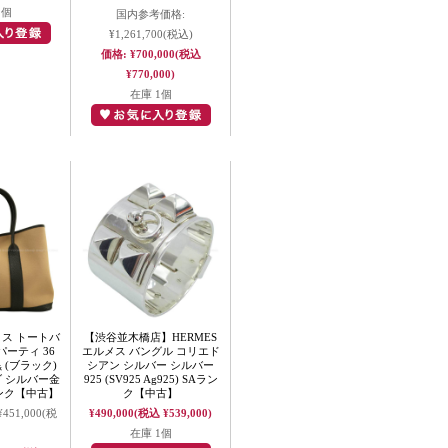
1個
国内参考価格:
¥1,261,700
(税込)
価格:
¥700,000
(税込
¥770,000)
在庫 1個
メス トートバ
【渋谷並木橋店】HERMES
ーティ 36
エルメス バングル コリエド
 (ブラック)
シアン シルバー シルバー
ダ シルバー金
925 (SV925 Ag925) SAラン
ランク【中古】
ク【中古】
¥451,000
(税
¥490,000
(税込 ¥539,000)
在庫 1個