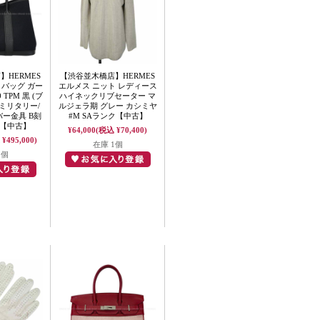
HERMES
【渋谷並木橋店】HERMES
トバッグ ガー
エルメス ニット レディース
TPM 黒 (ブ
ハイネックリブセーター マ
ミリタリー/
ルジェラ期 グレー カシミヤ
バー金具 B刻
#M SAランク【中古】
ク【中古】
¥64,000
(税込 ¥70,400)
¥495,000)
在庫 1個
1個