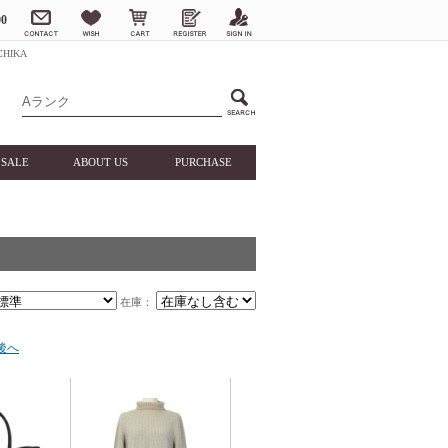
0
HIKA
SALE
ABOUT US
PURCHASE
在庫：
後へ