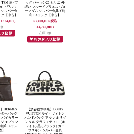
TPM 黒 (ブ
ッグ バーキン25 セリエ 外
ュ トワルツ
縫い ブルードプリュス ヴォ
ダ シルバー金
ーマダム シルバー金具 Y刻
ランク【中古】
印 SAランク【中古】
¥374,000)
¥3,400,000
(税込
1個
¥3,740,000)
在庫 1個
HERMES
【渋谷並木橋店】LOUIS
ルダーバッグ
VUITTON ルイ・ヴィトン
い バイカラー
ハンドバッグ アルマ ホリゾ
ンジ エプソン
ンタル グラフィティ 白 (ホ
I刻印 Aラン
ワイト)/黒 (ブラック) カー
古】
フスキン シルバー金具