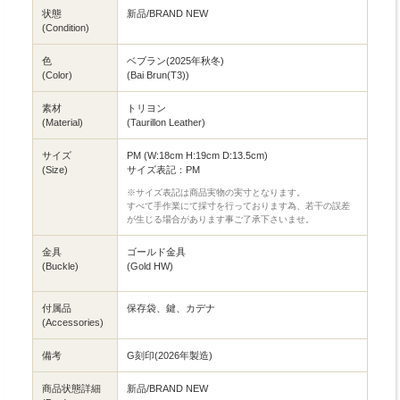
状態
新品/BRAND NEW
(Condition)
色
ベブラン(2025年秋冬)
(Color)
(Bai Brun(T3))
素材
トリヨン
(Material)
(Taurillon Leather)
サイズ
PM (W:18cm H:19cm D:13.5cm)
(Size)
サイズ表記：PM
※サイズ表記は商品実物の実寸となります。
すべて手作業にて採寸を行っております為、若干の誤差
が生じる場合があります事ご了承下さいませ。
金具
ゴールド金具
(Buckle)
(Gold HW)
付属品
保存袋、鍵、カデナ
(Accessories)
備考
G刻印(2026年製造)
商品状態詳細
新品/BRAND NEW