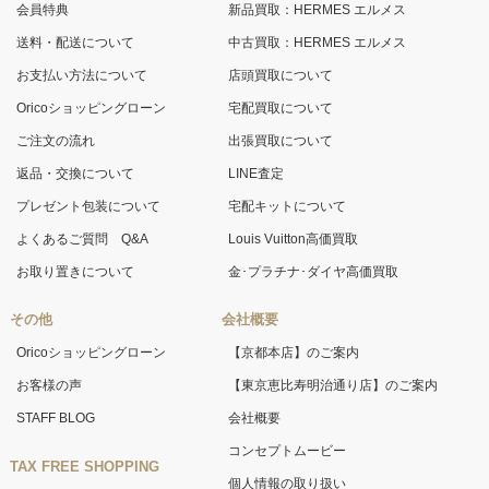
会員特典
新品買取：HERMES エルメス
送料・配送について
中古買取：HERMES エルメス
お支払い方法について
店頭買取について
Oricoショッピングローン
宅配買取について
ご注文の流れ
出張買取について
返品・交換について
LINE査定
プレゼント包装について
宅配キットについて
よくあるご質問 Q&A
Louis Vuitton高価買取
お取り置きについて
金･プラチナ･ダイヤ高価買取
その他
会社概要
Oricoショッピングローン
【京都本店】のご案内
お客様の声
【東京恵比寿明治通り店】のご案内
STAFF BLOG
会社概要
コンセプトムービー
TAX FREE SHOPPING
個人情報の取り扱い