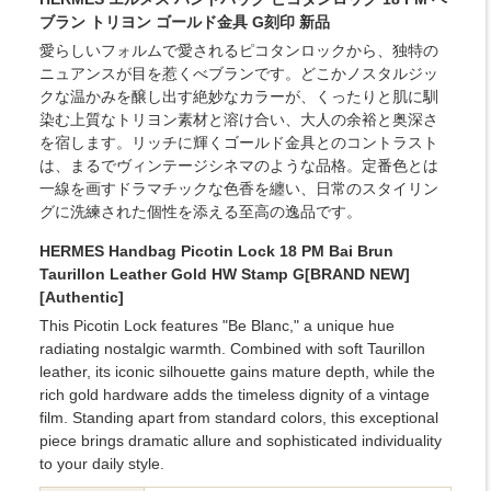
ブラン トリヨン ゴールド金具 G刻印 新品
愛らしいフォルムで愛されるピコタンロックから、独特の
ニュアンスが目を惹くべブランです。どこかノスタルジッ
クな温かみを醸し出す絶妙なカラーが、くったりと肌に馴
染む上質なトリヨン素材と溶け合い、大人の余裕と奥深さ
を宿します。リッチに輝くゴールド金具とのコントラスト
は、まるでヴィンテージシネマのような品格。定番色とは
一線を画すドラマチックな色香を纏い、日常のスタイリン
グに洗練された個性を添える至高の逸品です。
HERMES Handbag Picotin Lock 18 PM Bai Brun
Taurillon Leather Gold HW Stamp G[BRAND NEW]
[Authentic]
This Picotin Lock features "Be Blanc," a unique hue
radiating nostalgic warmth. Combined with soft Taurillon
leather, its iconic silhouette gains mature depth, while the
rich gold hardware adds the timeless dignity of a vintage
film. Standing apart from standard colors, this exceptional
piece brings dramatic allure and sophisticated individuality
to your daily style.