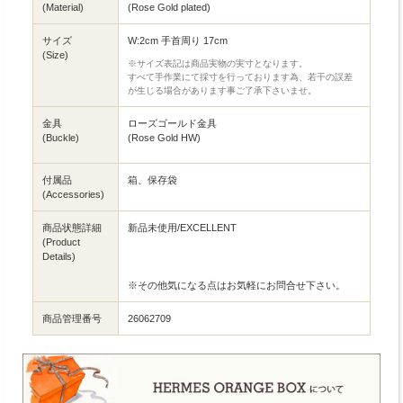
(Material)
(Rose Gold plated)
サイズ
W:2cm 手首周り 17cm
(Size)
※サイズ表記は商品実物の実寸となります。
すべて手作業にて採寸を行っております為、若干の誤差
が生じる場合があります事ご了承下さいませ。
金具
ローズゴールド金具
(Buckle)
(Rose Gold HW)
付属品
箱、保存袋
(Accessories)
商品状態詳細
新品未使用/EXCELLENT
(Product
Details)
※その他気になる点はお気軽にお問合せ下さい。
商品管理番号
26062709