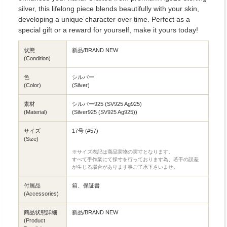
silver, this lifelong piece blends beautifully with your skin,
developing a unique character over time. Perfect as a
special gift or a reward for yourself, make it yours today!
状態
新品/BRAND NEW
(Condition)
色
シルバー
(Color)
(Silver)
素材
シルバー925 (SV925 Ag925)
(Material)
(Silver925 (SV925 Ag925))
サイズ
17号 (#57)
(Size)
※サイズ表記は商品実物の実寸となります。
すべて手作業にて採寸を行っております為、若干の誤差
が生じる場合があります事ご了承下さいませ。
付属品
箱、保証書
(Accessories)
商品状態詳細
新品/BRAND NEW
(Product