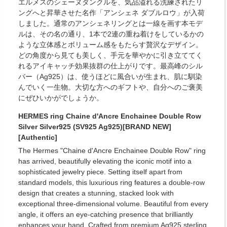
エルメスのシェーヌダンクルを、気品溢れる洗練されたリ
ングへと昇華させた名作「アンシェネ ダブルロウ」が入荷
しました。通常のアンシェネリングとは一線を画す本モデ
ルは、その名の通り、1本で2連の重ね着けをしているかの
ような立体感とボリューム感をもたらす贅沢なデザイン。
どの角度から見ても美しく、手元を華やかに引き立ててく
れるアイキャッチ効果抜群の仕上がりです。最高峰のシル
バー（Ag925）は、使うほどに風合いが生まれ、肌に馴染
んでいく一生物。大切な方へのギフトや、自分へのご褒美
にぜひいかがでしょうか。
HERMES ring Chaine d'Ancre Enchainee Double Row
Silver Silver925 (SV925 Ag925)[BRAND NEW]
[Authentic]
The Hermes "Chaine d'Ancre Enchainee Double Row" ring
has arrived, beautifully elevating the iconic motif into a
sophisticated jewelry piece. Setting itself apart from
standard models, this luxurious ring features a double-row
design that creates a stunning, stacked look with
exceptional three-dimensional volume. Beautiful from every
angle, it offers an eye-catching presence that brilliantly
enhances your hand. Crafted from premium Ag925 sterling