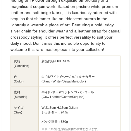
Monogram Flower through exquisite embroidery and
magnificent sequin work. Based on pristine white premium
leather and soft beige fabric, it is luxuriously adorned with
sequins that shimmer like an iridescent aurora in the
lighttruly a wearable piece of art. Featuring a bold, edgy
silver chain for shoulder wear and a leather strap for casual
crossbody styling, it offers perfect versatility to suit your
daily mood. Don't miss this incredible opportunity to
welcome this rare masterpiece into your collection!
状態
新品同様/LIKE NEW
(Condition)
色
白 (ホワイト)/ベージュ/マルチカラー
(Color)
(Blanc (White)/Beige/Multicolor)
素材
牛革(レザー)/コットン/スパンコール
(Material)
(Cow Leather/Cotton/Sequins)
サイズ
W:21.5cm H:16cm D:6cm
(Size)
ショルダー：94.5cm
バッグ重量：580g
※サイズ表記は商品実物の実寸となります。