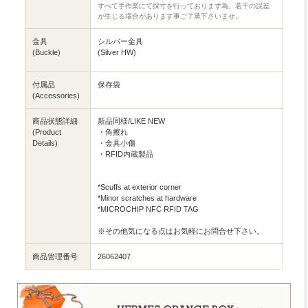
すべて手作業にて採寸を行っております為、若干の誤差
が生じる場合があります事ご了承下さいませ。
金具
シルバー金具
(Buckle)
(Silver HW)
付属品
保存袋
(Accessories)
商品状態詳細
新品同様/LIKE NEW
(Product
・角擦れ
Details)
・金具小傷
・RFID内蔵製品
*Scuffs at exterior corner
*Minor scratches at hardware
*MICROCHIP NFC RFID TAG
※その他気になる点はお気軽にお問合せ下さい。
商品管理番号
26062407