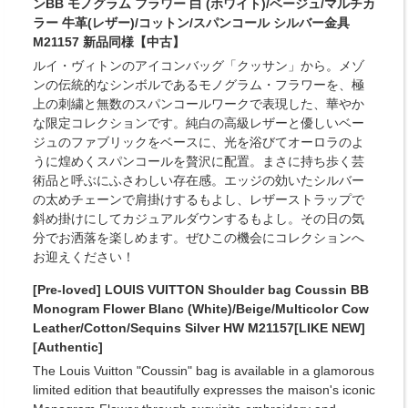
ンBB モノグラム フラワー 白 (ホワイト)/ベージュ/マルチカ
ラー 牛革(レザー)/コットン/スパンコール シルバー金具
M21157 新品同様【中古】
ルイ・ヴィトンのアイコンバッグ「クッサン」から。メゾ
ンの伝統的なシンボルであるモノグラム・フラワーを、極
上の刺繍と無数のスパンコールワークで表現した、華やか
な限定コレクションです。純白の高級レザーと優しいベー
ジュのファブリックをベースに、光を浴びてオーロラのよ
うに煌めくスパンコールを贅沢に配置。まさに持ち歩く芸
術品と呼ぶにふさわしい存在感。エッジの効いたシルバー
の太めチェーンで肩掛けするもよし、レザーストラップで
斜め掛けにしてカジュアルダウンするもよし。その日の気
分でお洒落を楽しめます。ぜひこの機会にコレクションへ
お迎えください！
[Pre-loved] LOUIS VUITTON Shoulder bag Coussin BB
Monogram Flower Blanc (White)/Beige/Multicolor Cow
Leather/Cotton/Sequins Silver HW M21157[LIKE NEW]
[Authentic]
The Louis Vuitton "Coussin" bag is available in a glamorous
limited edition that beautifully expresses the maison's iconic