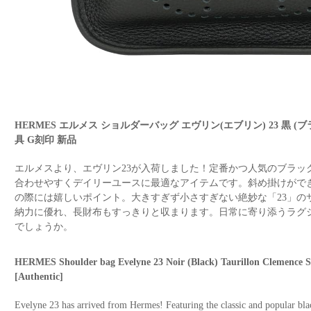
HERMES エルメス ショルダーバッグ エヴリン(エブリン) 23 黒 
具 G刻印 新品
エルメスより、エヴリン23が入荷しました！定番かつ人気のブラッ
合わせやすくデイリーユースに最適なアイテムです。斜め掛けがで
の際には嬉しいポイント。大きすぎず小さすぎない絶妙な「23」の
納力に優れ、長財布もすっきりと収まります。日常に寄り添うラグ
でしょうか。
HERMES Shoulder bag Evelyne 23 Noir (Black) Taurillon Clemen
[Authentic]
Evelyne 23 has arrived from Hermes! Featuring the classic and popular black