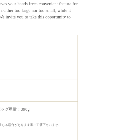
eaves your hands freea convenient feature for
neither too large nor too small; while it
e invite you to take this opportunity to
m バッグ重量：390g
生じる場合があります事ご了承下さいませ。