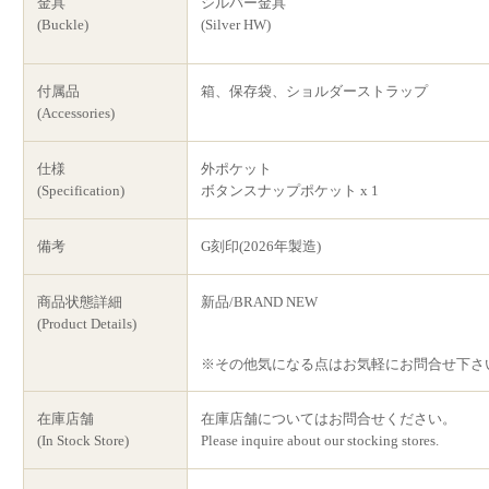
金具
シルバー金具
(Buckle)
(Silver HW)
付属品
箱、保存袋、ショルダーストラップ
(Accessories)
仕様
外ポケット
(Specification)
ボタンスナップポケット x 1
備考
G刻印(2026年製造)
商品状態詳細
新品/BRAND NEW
(Product Details)
※その他気になる点はお気軽にお問合せ下さ
在庫店舗
在庫店舗についてはお問合せください。
(In Stock Store)
Please inquire about our stocking stores.