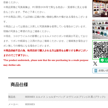
容赦ください。
※商品実物と写真画像は、PC環境やOS等で異なる色合い・質感等に見える場
合もございます。予めご了承ください。
※中古商品に関しては詳細に記載の無い微細な擦れや傷がある場合もございま
す。
※商品によっては過去に入荷した写真画像を使用している場合がございます。
現物の写真をご希望の方はご連絡ください。
※現在、コロナウイルスの影響によりエルメスのリボンや紙袋が不足しており
ます。リボンや紙袋をご入用の方はご連絡くださいませ。ご連絡無き場合はリ
ボン無しでの梱包になる場合がございます。
※商品供給不足の為、転売目的で購入される方は販売をお断りする事がござい
ますのでご了承下さい。
*For product understock, please note that the one purchasing in a resale purpose
may decline sale.
商品仕様
製品名:
HERMES エルメス ショルダーバッグ エヴリン(エブリン) 23 黒 (ブラック)-
メーカー:
HERMES