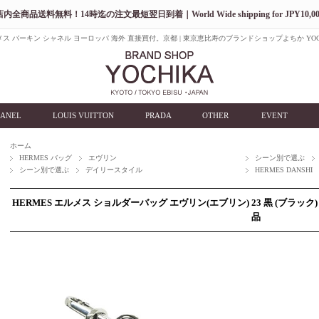
店内全商品送料無料！14時迄の注文最短翌日到着｜World Wide shipping for JPY10,00
ス バーキン シャネル ヨーロッパ 海外 直接買付。京都 | 東京恵比寿のブランドショップよちか YOC
ANEL
LOUIS VUITTON
PRADA
OTHER
EVENT
ホーム
HERMES バッグ
エヴリン
シーン別で選ぶ
シーン別で選ぶ
デイリースタイル
HERMES DANSHI
HERMES エルメス ショルダーバッグ エヴリン(エブリン) 23 黒 (ブラッ
品