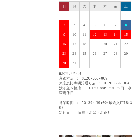
日
月
火
水
木
金
土
1
2
3
4
5
6
7
8
9
10
11
12
13
14
15
16
17
18
19
20
21
22
23
24
25
26
27
28
29
30
31
■お問い合わせ
京都本店 ： 0120-567-869
東京恵比寿明治通り店 ： 0120-666-304
渋谷並木橋店 ： 0120-666-291 ※日・水
曜定休日
営業時間 ： 10:30～19:00(最終入店18:3
0)
定休日 ： 日曜・お盆・お正月