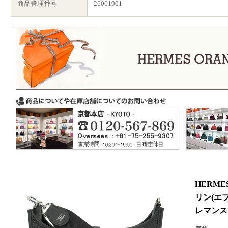
商品管理番号
26061901
HERM
リン(エブ
レマンス