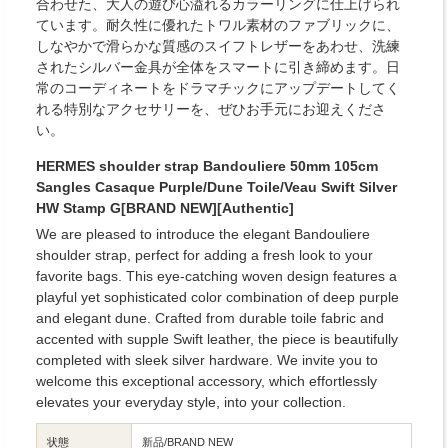
合わせた、大人の遊び心溢れるカラーリングに仕上げられ
ています。耐久性に優れたトワル素材のファブリックに、
しなやかで滑らかな質感のスイフトレザーをあわせ、洗練
されたシルバー金具が全体をスマートに引き締めます。日
常のコーディネートをドラマチックにアップデートしてく
れる特別なアクセサリーを、ぜひお手元にお迎えくださ
い。
HERMES shoulder strap Bandouliere 50mm 105cm
Sangles Casaque Purple/Dune Toile/Veau Swift Silver
HW Stamp G[BRAND NEW][Authentic]
We are pleased to introduce the elegant Bandouliere
shoulder strap, perfect for adding a fresh look to your
favorite bags. This eye-catching woven design features a
playful yet sophisticated color combination of deep purple
and elegant dune. Crafted from durable toile fabric and
accented with supple Swift leather, the piece is beautifully
completed with sleek silver hardware. We invite you to
welcome this exceptional accessory, which effortlessly
elevates your everyday style, into your collection.
状態
新品/BRAND NEW