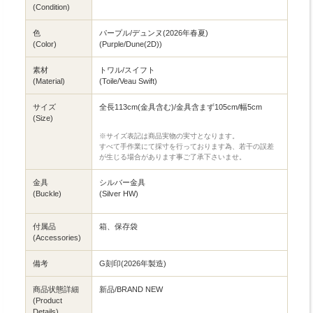
(Condition)
色
パープル/デュンヌ(2026年春夏)
(Color)
(Purple/Dune(2D))
素材
トワル/スイフト
(Material)
(Toile/Veau Swift)
サイズ
全長113cm(金具含む)/金具含まず105cm/幅5cm
(Size)
※サイズ表記は商品実物の実寸となります。
すべて手作業にて採寸を行っております為、若干の誤差
が生じる場合があります事ご了承下さいませ。
金具
シルバー金具
(Buckle)
(Silver HW)
付属品
箱、保存袋
(Accessories)
備考
G刻印(2026年製造)
商品状態詳細
新品/BRAND NEW
(Product
Details)