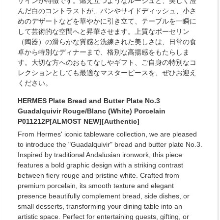
ザインが特徴です。燃え立つようなルージュと、美しく澄
んだ白のコントラストが、パンやサイドディッシュ、小さ
めのデザートなどを華やかに引き立て、テーブルを一瞬に
して芸術的な空間へと昇華させます。上質なポーセリン
（陶器）の滑らかな質感と洗練された美しさは、日常の食
卓から特別なディナーまで、格別な高揚感をもたらしま
す。大切な方へのおもてなしやギフト、ご自身の特別なコ
レクションとしても最適なマスターピースを、ぜひお迎え
ください。
HERMES Plate Bread and Butter Plate No.3
Guadalquivir Rouge/Blanc (White) Porcelain
P011212P[ALMOST NEW][Authentic]
From Hermes' iconic tableware collection, we are pleased
to introduce the "Guadalquivir" bread and butter plate No.3.
Inspired by traditional Andalusian ironwork, this piece
features a bold graphic design with a striking contrast
between fiery rouge and pristine white. Crafted from
premium porcelain, its smooth texture and elegant
presence beautifully complement bread, side dishes, or
small desserts, transforming your dining table into an
artistic space. Perfect for entertaining guests, gifting, or