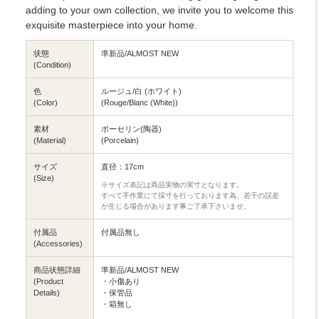
adding to your own collection, we invite you to welcome this
exquisite masterpiece into your home.
状態
準新品/ALMOST NEW
(Condition)
色
ルージュ/白 (ホワイト)
(Color)
(Rouge/Blanc (White))
素材
ポーセリン(陶器)
(Material)
(Porcelain)
サイズ
直径：17cm
(Size)
※サイズ表記は商品実物の実寸となります。
すべて手作業にて採寸を行っております為、若干の誤差
が生じる場合があります事ご了承下さいませ。
付属品
付属品無し
(Accessories)
商品状態詳細
準新品/ALMOST NEW
(Product
・小傷あり
Details)
・保管品
・箱無し