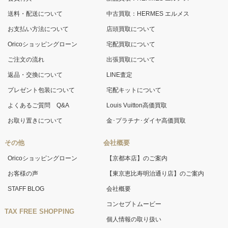
送料・配送について
中古買取：HERMES エルメス
お支払い方法について
店頭買取について
Oricoショッピングローン
宅配買取について
ご注文の流れ
出張買取について
返品・交換について
LINE査定
プレゼント包装について
宅配キットについて
よくあるご質問 Q&A
Louis Vuitton高価買取
お取り置きについて
金･プラチナ･ダイヤ高価買取
その他
会社概要
Oricoショッピングローン
【京都本店】のご案内
お客様の声
【東京恵比寿明治通り店】のご案内
STAFF BLOG
会社概要
コンセプトムービー
TAX FREE SHOPPING
個人情報の取り扱い