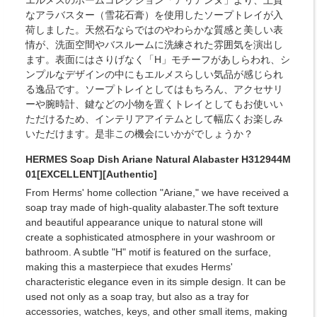
なアラバスター（雪花石膏）を使用したソープトレイが入
荷しました。天然石ならではのやわらかな質感と美しい表
情が、洗面空間やバスルームに洗練された雰囲気を演出し
ます。表面にはさりげなく「H」モチーフがあしらわれ、シ
ンプルなデザインの中にもエルメスらしい気品が感じられ
る逸品です。ソープトレイとしてはもちろん、アクセサリ
ーや腕時計、鍵などの小物を置くトレイとしてもお使いい
ただけるため、インテリアアイテムとして幅広くお楽しみ
いただけます。是非この機会にいかがでしょうか？
HERMES Soap Dish Ariane Natural Alabaster H312944M
01[EXCELLENT][Authentic]
From Herms' home collection "Ariane," we have received a
soap tray made of high-quality alabaster.The soft texture
and beautiful appearance unique to natural stone will
create a sophisticated atmosphere in your washroom or
bathroom. A subtle "H" motif is featured on the surface,
making this a masterpiece that exudes Herms'
characteristic elegance even in its simple design. It can be
used not only as a soap tray, but also as a tray for
accessories, watches, keys, and other small items, making