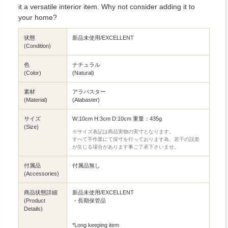
it a versatile interior item. Why not consider adding it to
your home?
状態
新品未使用/EXCELLENT
(Condition)
色
ナチュラル
(Color)
(Natural)
素材
アラバスター
(Material)
(Alabaster)
サイズ
W:10cm H:3cm D:10cm 重量：435g
(Size)
※サイズ表記は商品実物の実寸となります。
すべて手作業にて採寸を行っております為、若干の誤差
が生じる場合があります事ご了承下さいませ。
付属品
付属品無し
(Accessories)
商品状態詳細
新品未使用/EXCELLENT
(Product
・長期保管品
Details)
*Long keeping item