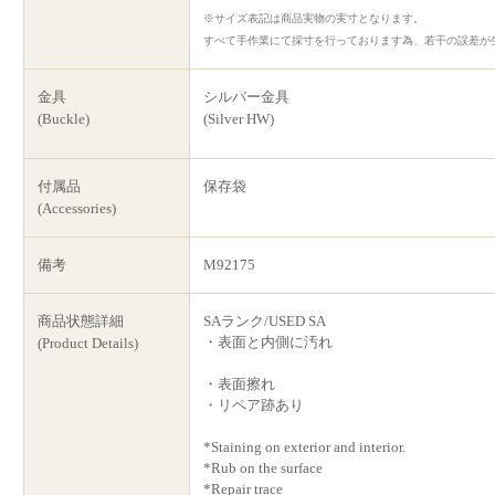
※サイズ表記は商品実物の実寸となります。
すべて手作業にて採寸を行っております為、若干の誤差が
金具
シルバー金具
(Buckle)
(Silver HW)
付属品
保存袋
(Accessories)
備考
M92175
商品状態詳細
SAランク/USED SA
・表面と内側に汚れ
(Product Details)
・表面擦れ
・リペア跡あり
*Staining on exterior and interior.
*Rub on the surface
*Repair trace