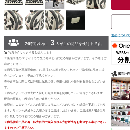
返品につい
3
24時間以内に
人がこの商品を検討中です。
写真をクリックすると拡大します
※店頭や他のECサイト等で先に売り切れになる場合がございます。その際はご
容赦ください。
※商品実物と写真画像は、PC環境やOS等で異なる色合い・質感等に見える場
合もございます。予めご了承ください。
※中古商品に関しては詳細に記載の無い微細な擦れや傷がある場合もございま
す。
※商品によっては過去に入荷した写真画像を使用している場合がございます。
現物の写真をご希望の方はご連絡ください。
※現在、コロナウイルスの影響によりエルメスのリボンや紙袋が不足しており
ます。リボンや紙袋をご入用の方はご連絡くださいませ。ご連絡無き場合はリ
ボン無しでの梱包になる場合がございます。
※商品供給不足の為、転売目的で購入される方は販売をお断りする事がござい
ますのでご了承下さい。