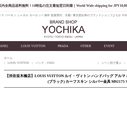
店内全商品送料無料！14時迄の注文最短翌日到着｜World Wide shipping for JPY10,00
ス バーキン シャネル ヨーロッパ 海外 直接買付。京都 | 東京恵比寿のブランドショップよちか YOC
ANEL
LOUIS VUITTON
PRADA
OTHER
EVENT
ホーム
LOUIS VUITTON
バッグ：USED
シーン別で選ぶ
【渋谷並木橋店】LOUIS VUITTON ルイ・ヴィトン ハンドバッグ アルマ
(ブラック) カーフスキン シルバー金具 M92175