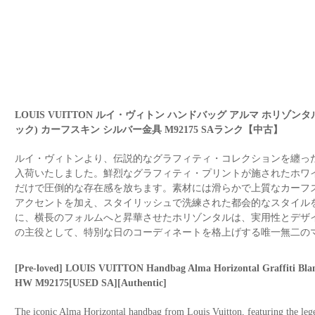
LOUIS VUITTON ルイ・ヴィトン ハンドバッグ アルマ ホリゾンタル
ック) カーフスキン シルバー金具 M92175 SAランク【中古】
ルイ・ヴィトンより、伝説的なグラフィティ・コレクションを纏っ
入荷いたしました。鮮烈なグラフィティ・プリントが施されたホワ
だけで圧倒的な存在感を放ちます。素材には滑らかで上質なカーフ
アクセントを加え、スタイリッシュで洗練された都会的なスタイル
に、横長のフォルムへと昇華させたホリゾンタルは、実用性とデザ
の主役として、特別な日のコーディネートを格上げする唯一無二の
[Pre-loved] LOUIS VUITTON Handbag Alma Horizontal Graffiti Blanc 
HW M92175[USED SA][Authentic]
The iconic Alma Horizontal handbag from Louis Vuitton, featuring the legen