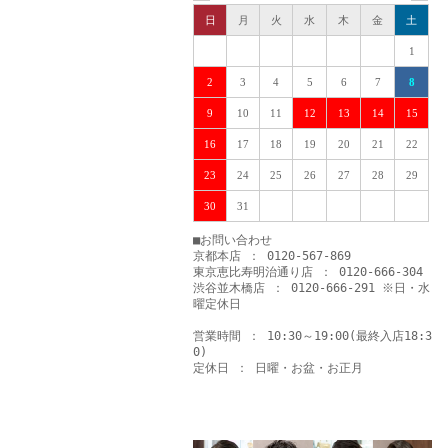
日
月
火
水
木
金
土
1
2
3
4
5
6
7
8
9
10
11
12
13
14
15
16
17
18
19
20
21
22
23
24
25
26
27
28
29
30
31
■お問い合わせ
京都本店 ： 0120-567-869
東京恵比寿明治通り店 ： 0120-666-304
渋谷並木橋店 ： 0120-666-291 ※日・水
曜定休日
営業時間 ： 10:30～19:00(最終入店18:3
0)
定休日 ： 日曜・お盆・お正月