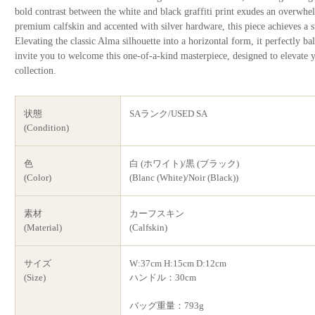
bold contrast between the white and black graffiti print exudes an overwh
premium calfskin and accented with silver hardware, this piece achieves a st
Elevating the classic Alma silhouette into a horizontal form, it perfectly b
invite you to welcome this one-of-a-kind masterpiece, designed to elevate y
collection.
状態
SAランク/USED SA
(Condition)
色
白 (ホワイト)/黒 (ブラック)
(Color)
(Blanc (White)/Noir (Black))
素材
カーフスキン
(Material)
(Calfskin)
サイズ
W:37cm H:15cm D:12cm
(Size)
ハンドル：30cm
バッグ重量：793g