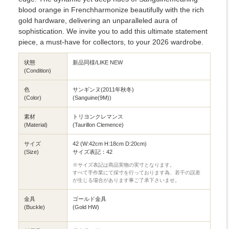
blood orange in Frenchharmonize beautifully with the rich
gold hardware, delivering an unparalleled aura of
sophistication. We invite you to add this ultimate statement
piece, a must-have for collectors, to your 2026 wardrobe.
状態
新品同様/LIKE NEW
(Condition)
色
サンギンヌ(2011年秋冬)
(Color)
(Sanguine(9M))
素材
トリヨンクレマンス
(Material)
(Taurillon Clemence)
サイズ
42 (W:42cm H:18cm D:20cm)
(Size)
サイズ表記：42
※サイズ表記は商品実物の実寸となります。
すべて手作業にて採寸を行っております為、若干の誤差
が生じる場合があります事ご了承下さいませ。
金具
ゴールド金具
(Buckle)
(Gold HW)