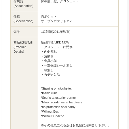
付属品
保存袋、鍵、クロシェット
(Accessories)
仕様
内ポケット
(Specification)
オープンポケット x 2
備考
□O刻印(2011年製造)
商品状態詳細
新品同様/LIKE NEW
(Product
・クロシェットに汚れ
Details)
・内側擦れ
・角擦れ
・金具小傷
・一部保護シール無し
・箱無し
・カデナ欠品
*Staining on clochette.
*Inside rubs
*Scuffs at exterior corner
*Minor scratches at hardware
*no protection seal partly
*Without Box
*Without Cadena
※その他気になる点はお気軽にお問合せ下さい。