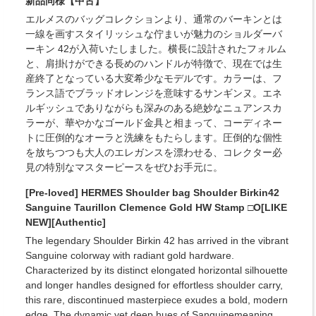
新品同様【中古】
エルメスのバッグコレクションより、通常のバーキンとは
一線を画すスタイリッシュな佇まいが魅力のショルダーバ
ーキン 42が入荷いたしました。横長に設計されたフォルム
と、肩掛けができる長めのハンドルが特徴で、現在では生
産終了となっている大変希少なモデルです。カラーは、フ
ランス語でブラッドオレンジを意味するサンギンヌ。エネ
ルギッシュでありながらも深みのある絶妙なニュアンスカ
ラーが、華やかなゴールド金具と相まって、コーディネー
トに圧倒的なオーラと洗練をもたらします。圧倒的な個性
を放ちつつも大人のエレガンスを漂わせる、コレクター必
見の特別なマスターピースをぜひお手元に。
[Pre-loved] HERMES Shoulder bag Shoulder Birkin42
Sanguine Taurillon Clemence Gold HW Stamp □O[LIKE
NEW][Authentic]
The legendary Shoulder Birkin 42 has arrived in the vibrant
Sanguine colorway with radiant gold hardware.
Characterized by its distinct elongated horizontal silhouette
and longer handles designed for effortless shoulder carry,
this rare, discontinued masterpiece exudes a bold, modern
edge. The dynamic yet deep hues of Sanguinemeaning