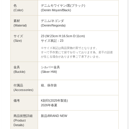
色
デニムモワイヤン/黒(ブラック)
(Color)
(Denim Moyen/Black)
素材
デニム/ネゴンダ
(Material)
(Denim/Negonda)
サイズ
23 (W:23cm H:16.5cm D:11cm)
(Size)
サイズ表記：23
※サイズ表記は商品実物の実寸となります。
すべて手作業にて採寸を行っております為、若干の誤差
が生じる場合があります事ご了承下さいませ。
金具
シルバー金具
(Buckle)
(Silver HW)
付属品
箱、保存袋
(Accessories)
備考
K刻印(2025年製造)
2026年春夏
商品状態詳細
新品/BRAND NEW
(Product
Details)