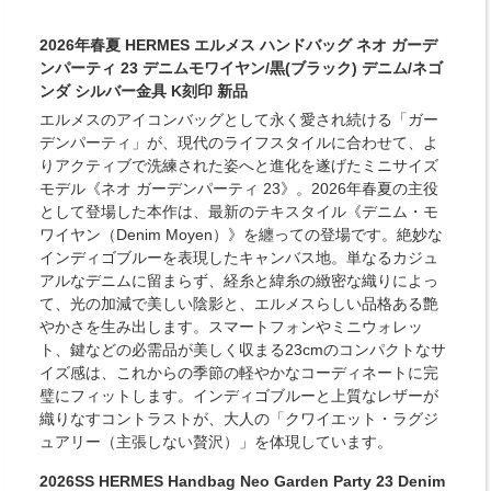
2026年春夏 HERMES エルメス ハンドバッグ ネオ ガーデ
ンパーティ 23 デニムモワイヤン/黒(ブラック) デニム/ネゴ
ンダ シルバー金具 K刻印 新品
エルメスのアイコンバッグとして永く愛され続ける「ガー
デンパーティ」が、現代のライフスタイルに合わせて、よ
りアクティブで洗練された姿へと進化を遂げたミニサイズ
モデル《ネオ ガーデンパーティ 23》。2026年春夏の主役
として登場した本作は、最新のテキスタイル《デニム・モ
ワイヤン（Denim Moyen）》を纏っての登場です。絶妙な
インディゴブルーを表現したキャンバス地。単なるカジュ
アルなデニムに留まらず、経糸と緯糸の緻密な織りによっ
て、光の加減で美しい陰影と、エルメスらしい品格ある艶
やかさを生み出します。スマートフォンやミニウォレッ
ト、鍵などの必需品が美しく収まる23cmのコンパクトなサ
イズ感は、これからの季節の軽やかなコーディネートに完
璧にフィットします。インディゴブルーと上質なレザーが
織りなすコントラストが、大人の「クワイエット・ラグジ
ュアリー（主張しない贅沢）」を体現しています。
2026SS HERMES Handbag Neo Garden Party 23 Denim