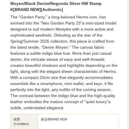
Moyen/Black Denim/Negonda Silver HW Stamp
K[BRAND NEW][Authentic]
The “Garden Party,” a long-beloved Herms icon, has
evolved into the “Neo Garden Party 23”a mini-sized model
designed to suit modern lifestyles with a more active and
sophisticated aesthetic. Debuting as the star of the
Spring/Summer 2026 collection, this piece is crafted from
the latest textile, “Denim Moyen.” The canvas fabric
features a subtle indigo blue hue. More than just casual
denim, the intricate weave of warp and weft threads
creates beautiful shadows and highlights depending on the
light, along with the elegant sheen characteristic of Herms.
With a compact 23cm size that elegantly accommodates
essentials like a smartphone, mini wallet, and keys, it fits
perfectly into the light, airy outfits of the coming season.
The contrast between the indigo blue and the high-quality
leather embodies the mature concept of “quiet luxury”a
subtle, understated elegance.
状態
新品/BRAND NEW
(Condition)