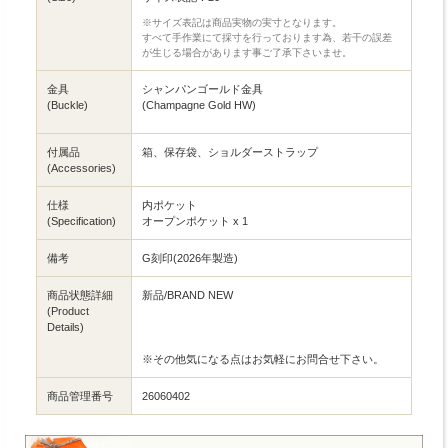
※サイズ表記は商品実物の実寸となります。
すべて手作業にて採寸を行っております為、若干の誤差
が生じる場合があります事ご了承下さいませ。
金具
シャンパンゴールド金具
(Buckle)
(Champagne Gold HW)
付属品
箱、保存袋、ショルダーストラップ
(Accessories)
仕様
内ポケット
(Specification)
オープンポケット x 1
備考
G刻印(2026年製造)
商品状態詳細
新品/BRAND NEW
(Product
Details)
※その他気になる点はお気軽にお問合せ下さい。
商品管理番号
26060402