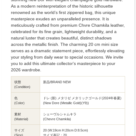
As a modern reinterpretation of the historic silhouette
renowned as the world’s first zippered bag, this unique
masterpiece exudes an unparalleled presence. It is
meticulously crafted from premium Chvre Chamkila leather,
celebrated for its fine grain, lightweight durability, and a
natural luster that creates beautiful, distinct shadows
across the metallic finish. The charming 20 cm mini size
serves as a dramatic statement piece, effortlessly elevating
your styling from daily wear to special occasions. We invite
you to add this ultimate collector's masterpiece to your
2026 wardrobe.
状態
新品/BRAND NEW
(Condition)
色
ドレ (新) メタリゼ メタリックゴールド(2024年春夏)
(Color)
(New Dore (Metallic Gold)(Y9))
素材
シェーヴルシャムキラ
(Material)
(Chevre Chamkila)
サイズ
20 (W:19cm H:20cm D:8.5cm)
(Size)
サイズ表記：20