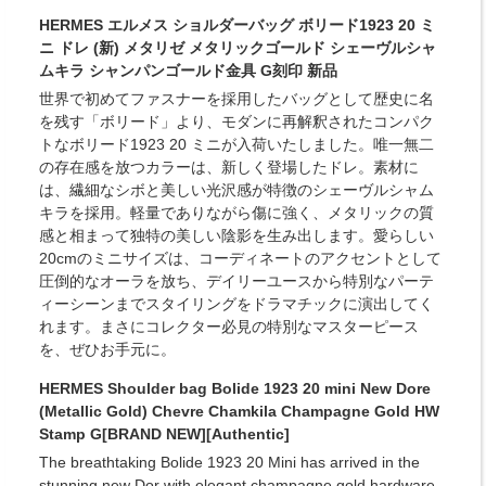
HERMES エルメス ショルダーバッグ ボリード1923 20 ミ
ニ ドレ (新) メタリゼ メタリックゴールド シェーヴルシャ
ムキラ シャンパンゴールド金具 G刻印 新品
世界で初めてファスナーを採用したバッグとして歴史に名
を残す「ボリード」より、モダンに再解釈されたコンパク
トなボリード1923 20 ミニが入荷いたしました。唯一無二
の存在感を放つカラーは、新しく登場したドレ。素材に
は、繊細なシボと美しい光沢感が特徴のシェーヴルシャム
キラを採用。軽量でありながら傷に強く、メタリックの質
感と相まって独特の美しい陰影を生み出します。愛らしい
20cmのミニサイズは、コーディネートのアクセントとして
圧倒的なオーラを放ち、デイリーユースから特別なパーテ
ィーシーンまでスタイリングをドラマチックに演出してく
れます。まさにコレクター必見の特別なマスターピース
を、ぜひお手元に。
HERMES Shoulder bag Bolide 1923 20 mini New Dore
(Metallic Gold) Chevre Chamkila Champagne Gold HW
Stamp G[BRAND NEW][Authentic]
The breathtaking Bolide 1923 20 Mini has arrived in the
stunning new Dor with elegant champagne gold hardware.