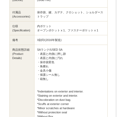
付属品
保存袋、鍵、カデナ、クロシェット、ショルダース
(Accessories)
トラップ
仕様
内ポケット
(Specification)
オープンポケット x 1、ファスナーポケット x 1
備考
X刻印(2016年製造)
商品状態詳細
SAランク/USED SA
(Product
・表面と内側に押し跡
Details)
・表面と内側に汚れ
・保存袋変色
・角擦れ
・金具小傷
・保護シール無し
・箱無し
*Indentations on exterior and interior.
*Staining on exterior and interior.
*Discoloration on dust bag.
*Scuffs at exterior corner
*Minor scratches at hardware
*Without protection seal
*Without Box