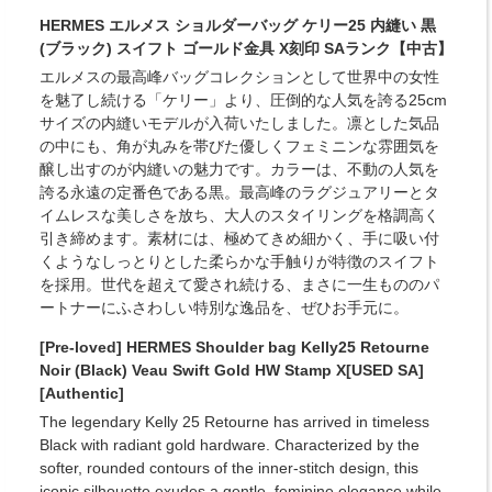
HERMES エルメス ショルダーバッグ ケリー25 内縫い 黒
(ブラック) スイフト ゴールド金具 X刻印 SAランク【中古】
エルメスの最高峰バッグコレクションとして世界中の女性
を魅了し続ける「ケリー」より、圧倒的な人気を誇る25cm
サイズの内縫いモデルが入荷いたしました。凛とした気品
の中にも、角が丸みを帯びた優しくフェミニンな雰囲気を
醸し出すのが内縫いの魅力です。カラーは、不動の人気を
誇る永遠の定番色である黒。最高峰のラグジュアリーとタ
イムレスな美しさを放ち、大人のスタイリングを格調高く
引き締めます。素材には、極めてきめ細かく、手に吸い付
くようなしっとりとした柔らかな手触りが特徴のスイフト
を採用。世代を超えて愛され続ける、まさに一生もののパ
ートナーにふさわしい特別な逸品を、ぜひお手元に。
[Pre-loved] HERMES Shoulder bag Kelly25 Retourne
Noir (Black) Veau Swift Gold HW Stamp X[USED SA]
[Authentic]
The legendary Kelly 25 Retourne has arrived in timeless
Black with radiant gold hardware. Characterized by the
softer, rounded contours of the inner-stitch design, this
iconic silhouette exudes a gentle, feminine elegance while