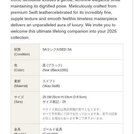
maintaining its dignified poise. Meticulously crafted from
premium Swift leathercelebrated for its incredibly fine,
supple texture and smooth feelthis timeless masterpiece
delivers an unparalleled aura of luxury. We invite you to
welcome this ultimate lifelong companion into your 2026
collection.
状態
SAランク/USED SA
(Condition)
色
黒 (ブラック)
(Color)
(Noir (Black)(89))
素材
スイフト
(Material)
(Veau Swift)
サイズ
25 (W:25cm H:19cm D:9.5cm)
(Size)
サイズ表記：25
※サイズ表記は商品実物の実寸となります。
すべて手作業にて採寸を行っております為、若干の誤差
が生じる場合があります事ご了承下さいませ。
金具
ゴールド金具
(Buckle)
(Gold HW)