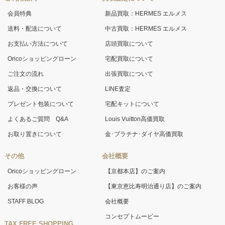
会員特典
新品買取：HERMES エルメス
送料・配送について
中古買取：HERMES エルメス
お支払い方法について
店頭買取について
Oricoショッピングローン
宅配買取について
ご注文の流れ
出張買取について
返品・交換について
LINE査定
プレゼント包装について
宅配キットについて
よくあるご質問 Q&A
Louis Vuitton高価買取
お取り置きについて
金･プラチナ･ダイヤ高価買取
その他
会社概要
Oricoショッピングローン
【京都本店】のご案内
お客様の声
【東京恵比寿明治通り店】のご案内
STAFF BLOG
会社概要
コンセプトムービー
TAX FREE SHOPPING