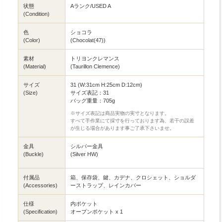
状態
Aランク/USED A
(Condition)
色
ショコラ
(Color)
(Chocolat(47))
素材
トリヨンクレマンス
(Material)
(Taurillon Clemence)
サイズ
31 (W:31cm H:25cm D:12cm)
(Size)
サイズ表記：31
バッグ重量：705g
※サイズ表記は商品実物の実寸となります。
すべて手作業にて採寸を行っております為、若干の誤差
が生じる場合があります事ご了承下さいませ。
金具
シルバー金具
(Buckle)
(Silver HW)
付属品
箱、保存袋、鍵、カデナ、クロシェット、ショルダ
(Accessories)
ーストラップ、レインカバー
仕様
内ポケット
(Specification)
オープンポケット x 1