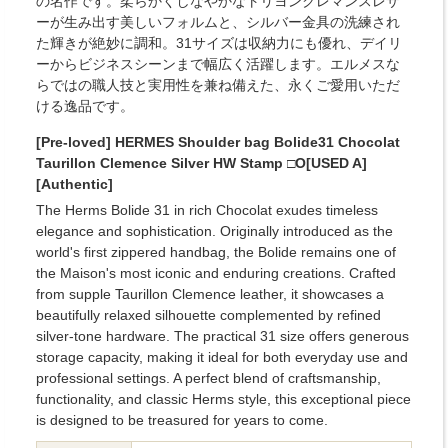
の名作です。柔らかくしなやかなトリヨンクレマンスレザ
ーが生み出す美しいフォルムと、シルバー金具の洗練され
た輝きが絶妙に調和。31サイズは収納力にも優れ、デイリ
ーからビジネスシーンまで幅広く活躍します。エルメスな
らではの職人技と実用性を兼ね備えた、永くご愛用いただ
ける逸品です。
[Pre-loved] HERMES Shoulder bag Bolide31 Chocolat
Taurillon Clemence Silver HW Stamp □O[USED A]
[Authentic]
The Herms Bolide 31 in rich Chocolat exudes timeless
elegance and sophistication. Originally introduced as the
world's first zippered handbag, the Bolide remains one of
the Maison's most iconic and enduring creations. Crafted
from supple Taurillon Clemence leather, it showcases a
beautifully relaxed silhouette complemented by refined
silver-tone hardware. The practical 31 size offers generous
storage capacity, making it ideal for both everyday use and
professional settings. A perfect blend of craftsmanship,
functionality, and classic Herms style, this exceptional piece
is designed to be treasured for years to come.