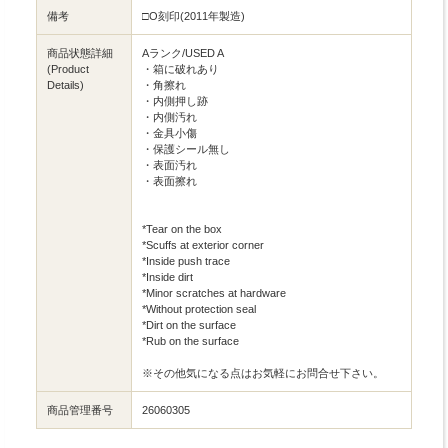
備考
□O刻印(2011年製造)
商品状態詳細
Aランク/USED A
(Product
・箱に破れあり
Details)
・角擦れ
・内側押し跡
・内側汚れ
・金具小傷
・保護シール無し
・表面汚れ
・表面擦れ
*Tear on the box
*Scuffs at exterior corner
*Inside push trace
*Inside dirt
*Minor scratches at hardware
*Without protection seal
*Dirt on the surface
*Rub on the surface
※その他気になる点はお気軽にお問合せ下さい。
商品管理番号
26060305