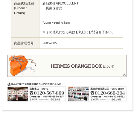
商品状態詳細
新品未使用/EXCELLENT
(Product
・長期保管品
Details)
*Long keeping item
※その他気になる点はお気軽にお問合せ下さい。
商品管理番号
26052805