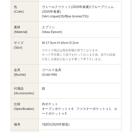
色
ヴェールクリケット(2020年春夏)/ブルーブリュム
(Color)
(2020年春夏)
(Vert criquet(3I)/Blue brume(T0))
素材
エプソン
(Material)
(Veau Epsom)
サイズ
W:17.5cm H:10cm D:2cm
(Size)
※サイズ表記は商品実物の実寸となります。
すべて手作業にて採寸を行っております為、若干の誤差
が生じる場合があります事ご了承下さいませ。
金具
ゴールド金具
(Buckle)
(Gold HW)
付属品
箱
(Accessories)
仕様
内ポケット
(Specification)
オープンポケット x 4、ファスナーポケット x 1、カ
ードポケット x 5
備考
Y刻印(2020年製造)