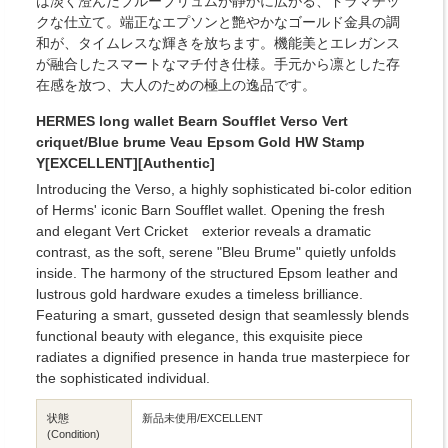
は淡く澄んだブルーブリュムが静かに広がる、ドラマチッ
クな仕立て。端正なエプソンと艶やかなゴールド金具の調
和が、タイムレスな輝きを放ちます。機能美とエレガンス
が融合したスマートなマチ付き仕様。手元から凛とした存
在感を放つ、大人のための極上の逸品です。
HERMES long wallet Bearn Soufflet Verso Vert
criquet/Blue brume Veau Epsom Gold HW Stamp
Y[EXCELLENT][Authentic]
Introducing the Verso, a highly sophisticated bi-color edition
of Herms' iconic Barn Soufflet wallet. Opening the fresh
and elegant Vert Cricket exterior reveals a dramatic
contrast, as the soft, serene "Bleu Brume" quietly unfolds
inside. The harmony of the structured Epsom leather and
lustrous gold hardware exudes a timeless brilliance.
Featuring a smart, gusseted design that seamlessly blends
functional beauty with elegance, this exquisite piece
radiates a dignified presence in handa true masterpiece for
the sophisticated individual.
状態
新品未使用/EXCELLENT
(Condition)