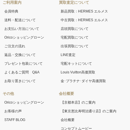
ご利用案内
買取査定について
会員特典
新品買取：HERMES エルメス
送料・配送について
中古買取：HERMES エルメス
お支払い方法について
店頭買取について
Oricoショッピングローン
宅配買取について
ご注文の流れ
出張買取について
返品・交換について
LINE査定
プレゼント包装について
宅配キットについて
よくあるご質問 Q&A
Louis Vuitton高価買取
お取り置きについて
金･プラチナ･ダイヤ高価買取
その他
会社概要
Oricoショッピングローン
【京都本店】のご案内
お客様の声
【東京恵比寿明治通り店】のご案内
STAFF BLOG
会社概要
コンセプトムービー