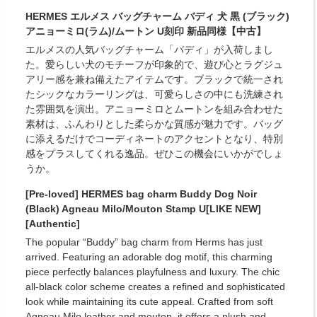
HERMES エルメス バッグチャーム バディ 犬 黒 (ブラック)
アニョーミロ(ラム)/ムートン U刻印 新品同様【中古】
エルメスの人気バッグチャーム「バディ」が入荷しまし
た。愛らしい犬のモチーフが印象的で、遊び心とラグジュ
アリー感を兼ね備えたアイテムです。ブラックで統一され
たシックなカラーリングは、可愛らしさの中にも洗練され
た雰囲気を演出。アニョーミロとムートンを組み合わせた
素材は、ふんわりとした柔らかな質感が魅力です。バッグ
に添えるだけでコーディネートのアクセントとなり、特別
感をプラスしてくれる逸品。ぜひこの機会にいかがでしょ
うか。
[Pre-loved] HERMES bag charm Buddy Dog Noir
(Black) Agneau Milo/Mouton Stamp U[LIKE NEW]
[Authentic]
The popular “Buddy” bag charm from Herms has just
arrived. Featuring an adorable dog motif, this charming
piece perfectly balances playfulness and luxury. The chic
all-black color scheme creates a refined and sophisticated
look while maintaining its cute appeal. Crafted from soft
Agneau Milo leather and mouton, it offers a plush and