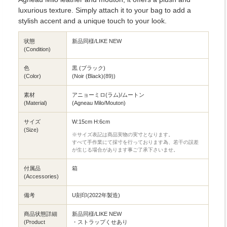
luxurious texture. Simply attach it to your bag to add a
stylish accent and a unique touch to your look.
状態
新品同様/LIKE NEW
(Condition)
色
黒 (ブラック)
(Color)
(Noir (Black)(89))
素材
アニョーミロ(ラム)/ムートン
(Material)
(Agneau Milo/Mouton)
サイズ
W:15cm H:6cm
(Size)
※サイズ表記は商品実物の実寸となります。
すべて手作業にて採寸を行っております為、若干の誤差
が生じる場合があります事ご了承下さいませ。
付属品
箱
(Accessories)
備考
U刻印(2022年製造)
商品状態詳細
新品同様/LIKE NEW
(Product
・ストラップくせあり