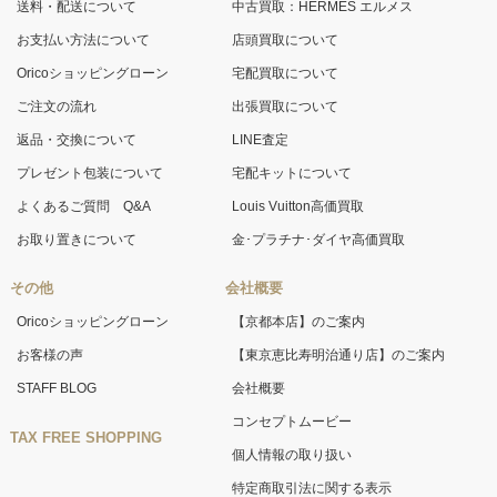
送料・配送について
中古買取：HERMES エルメス
お支払い方法について
店頭買取について
Oricoショッピングローン
宅配買取について
ご注文の流れ
出張買取について
返品・交換について
LINE査定
プレゼント包装について
宅配キットについて
よくあるご質問 Q&A
Louis Vuitton高価買取
お取り置きについて
金･プラチナ･ダイヤ高価買取
その他
会社概要
Oricoショッピングローン
【京都本店】のご案内
お客様の声
【東京恵比寿明治通り店】のご案内
STAFF BLOG
会社概要
コンセプトムービー
TAX FREE SHOPPING
個人情報の取り扱い
特定商取引法に関する表示