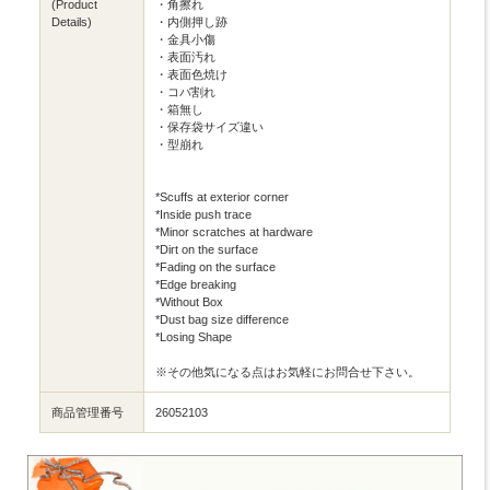
(Product
・角擦れ
Details)
・内側押し跡
・金具小傷
・表面汚れ
・表面色焼け
・コバ割れ
・箱無し
・保存袋サイズ違い
・型崩れ
*Scuffs at exterior corner
*Inside push trace
*Minor scratches at hardware
*Dirt on the surface
*Fading on the surface
*Edge breaking
*Without Box
*Dust bag size difference
*Losing Shape
※その他気になる点はお気軽にお問合せ下さい。
商品管理番号
26052103