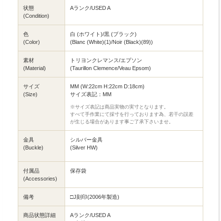
状態
Aランク/USED A
(Condition)
色
白 (ホワイト)/黒 (ブラック)
(Color)
(Blanc (White)(1)/Noir (Black)(89))
素材
トリヨンクレマンス/エプソン
(Material)
(Taurillon Clemence/Veau Epsom)
サイズ
MM (W:22cm H:22cm D:18cm)
(Size)
サイズ表記：MM
※サイズ表記は商品実物の実寸となります。
すべて手作業にて採寸を行っております為、若干の誤差
が生じる場合があります事ご了承下さいませ。
金具
シルバー金具
(Buckle)
(Silver HW)
付属品
保存袋
(Accessories)
備考
□J刻印(2006年製造)
商品状態詳細
Aランク/USED A