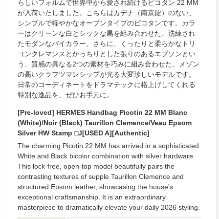
らしいフォルムで世界中から愛され続けるピコタン 22 MM
が入荷いたしました。こちらはカデナ（南京錠）のない、
シンプルで軽やかなオープンタイプのピコタンです。カラ
ーはクリーンな白とシックな黒を組み合わせた、洗練され
たモダンなバイカラー。さらに、くったりと柔らかなトリ
ヨンクレマンスとかっちりとした張りのあるエプソンとい
う、質感の異なる2つの素材を巧みに組み合わせた、メゾン
の高いクラフツマンシップが光る大変珍しいモデルです。
日常のコーディネートをドラマチックに格上げしてくれる
特別な逸品を、ぜひお手元に。
[Pre-loved] HERMES Handbag Picotin 22 MM Blanc
(White)/Noir (Black) Taurillon Clemence/Veau Epsom
Silver HW Stamp □J[USED A][Authentic]
The charming Picotin 22 MM has arrived in a sophisticated
White and Black bicolor combination with silver hardware.
This lock-free, open-top model beautifully pairs the
contrasting textures of supple Taurillon Clemence and
structured Epsom leather, showcasing the house's
exceptional craftsmanship. It is an extraordinary
masterpiece to dramatically elevate your daily 2026 styling.