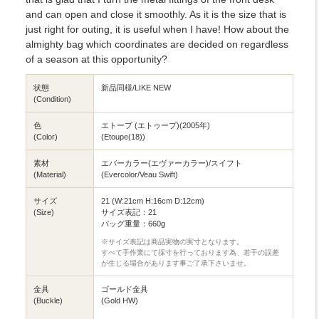
and can open and close it smoothly. As it is the size that is
just right for outing, it is useful when I have! How about the
almighty bag which coordinates are decided on regardless
of a season at this opportunity?
状態
新品同様/LIKE NEW
(Condition)
色
エトープ (エトゥープ)(2005年)
(Color)
(Etoupe(18))
素材
エバーカラー(エヴァーカラー)/スイフト
(Material)
(Evercolor/Veau Swift)
サイズ
21 (W:21cm H:16cm D:12cm)
(Size)
サイズ表記：21
バッグ重量：660g
※サイズ表記は商品実物の実寸となります。
すべて手作業にて採寸を行っております為、若干の誤差
が生じる場合があります事ご了承下さいませ。
金具
ゴールド金具
(Buckle)
(Gold HW)