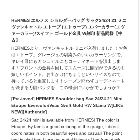
HERMES エルメス ショルダーバッグ サック24/24 21 ミニ
ヴァンキャトル エトープ (エトゥープ) エバーカラー(エヴ
ァーカラー)/スイフト ゴールド金具 W刻印 新品同様【中
古】
HERMESより、ヴァンキャトル ミニが入荷しました！お色
はエトープ。グレージュの馴染みのいいカラーリングで、
キレイ目にもカジュアルにもコーディネートを演出しま
す！フロントの金具を回してスムーズに開閉ができるのも
嬉しいポイント。お出かけにちょうどいいサイズなので、
持っていると重宝します！シーズン問わずコーディネート
が決まる万能バッグを、この機会にいかがでしょうか？
[Pre-loved] HERMES Shoulder bag Sac 24/24 21 Mini
Etoupe Evercolor/Veau Swift Gold HW Stamp W[LIKE
NEW][Authentic]
Sac 24/24 mini is available from HERMES! The color is
Etoupe. By familiar good coloring of the graige, I direct
coordinates in both beautiful eyes and casual! The point
that is glad that I turn the metal fittings of the front desk