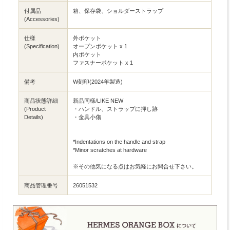
付属品
箱、保存袋、ショルダーストラップ
(Accessories)
仕様
外ポケット
(Specification)
オープンポケット x 1
内ポケット
ファスナーポケット x 1
備考
W刻印(2024年製造)
商品状態詳細
新品同様/LIKE NEW
(Product
・ハンドル、ストラップに押し跡
Details)
・金具小傷
*Indentations on the handle and strap
*Minor scratches at hardware
※その他気になる点はお気軽にお問合せ下さい。
商品管理番号
26051532