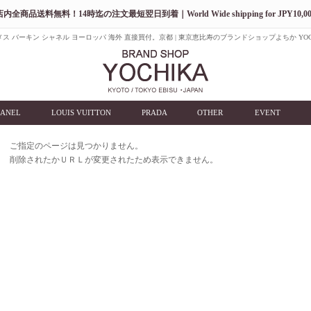
店内全商品送料無料！14時迄の注文最短翌日到着｜World Wide shipping for JPY10,00
ス バーキン シャネル ヨーロッパ 海外 直接買付。京都 | 東京恵比寿のブランドショップよちか YOC
ANEL
LOUIS VUITTON
PRADA
OTHER
EVENT
ご指定のページは見つかりません。
削除されたかＵＲＬが変更されたため表示できません。